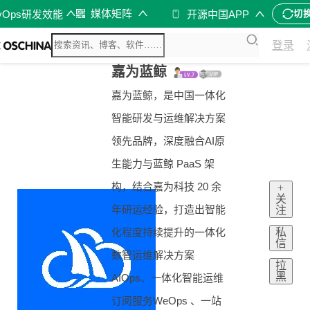
媒体矩阵
vOps研发效能
开源中国APP
切
登录
嘉为蓝鲸
嘉为蓝鲸，是中国一体化
智能研发与运维解决方案
领先品牌，深度融合AI原
生能力与蓝鲸 PaaS 架
构，结合嘉为科技 20 余
+
关
年研运经验，打造出智能
注
私
化程度持续提升的一体化
信
数智运维解决方案
拉
黑
AIOps、一体化智能运维
订阅服务WeOps 、一站