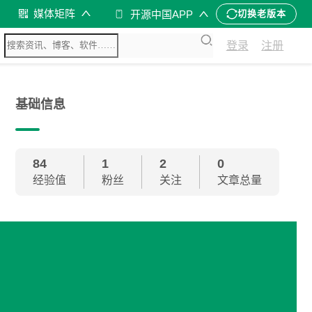
媒体矩阵
开源中国APP
切换老版本
登录
注册
基础信息
84
1
2
0
经验值
粉丝
关注
文章总量