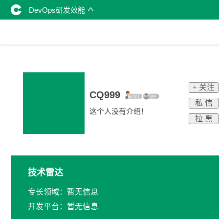
DevOps研发效能
+ 关注
CQ999
私 信
这个人没有介绍！
拉 黑
技术雷达
专长领域：暂无信息
开发平台：暂无信息