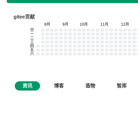
gitee贡献
资讯
博客
造物
智库