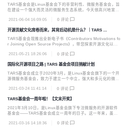
TARS基金会是Linux基金会下的非营利性、微服务基金会，旨
在建设一个强大而灵活的微服务生态系统，今天很高兴地宣布
Eolinker作为普通会员加入TARS基金。Eolinker是业内领先的
2021-06-04 16:09:05
0
评论
API全生命周期管理解决方案的领军者，帮助企业快速构建 AP
I 研发、测试、监控、安全、开放能力。 Eolinker是国内最大
开源贡献文化席卷而来，其背后动机是什么？｜TARS 电
的在线API管理服务供应商，旨在满足各行业客户在不同应用
子书
环境中对API管理全生命周期的个性化需求，提供API开发管
TARS基金会现推出全新电子书《Contributors Motivations fo
理、开发团队协作、自动化测试、网关以及监控等服务，帮助
r Joining Open Source Projects》，带您探索开源文化以及
企业实现开发运维一体化，提升开发速度并且降低运维成本。
深入了解成为开源贡献者的魅力! 根据2020年GitHub发布的St
Eolinker致力于开发和推进开源微服务生态系统。作为TA...
2021-05-21 18:26:06
0
评论
ate of Octoverse报告（ octoverse.github.com ），目前全
球范围内有超过5600万开发人员参与开源协作，并且该数字
国际化开源项目之路 | TARS 基金会项目捐献计划
有望在2025年达到1亿。 这些惊人的数字表明，全世界越来越
多的人开始对开源感兴趣，而且以各种方式积极参与开源，例
TARS基金会成立于2020年3月，是Linux基金会旗下的一个开
如创建新项目、贡献代码、提交issue等等。 如今，随着人们
源微服务基金会，致力于建立一个中立，强大和多元化的微服
对开源代码越来越热衷，您可能会疑问到底是...
务生态系统。TARS基金会的发展壮大离不开优秀的开源项
2021-03-24 11:41:14
0
评论
目，本文将介绍开源项目如何加入TARS的孵化流程以及项目
治理计划。 TARS基金会建立起来的开源社区正在不断的壮
TARS基金会一周年啦！【文末开奖】
大，已捐赠的开源项目有TARS、TarsGateway、TarsBench
mark、TarsJMeter和K8STARS，共计20多个项目正在孵化
2021年3月10日，是Linux基金会旗下专注微服务的开源软件
中。 TARS 基金会希望吸纳上下游的开源项目，以建立更好的
基金会——TARS基金会成立一周年的日子。这一年来，虽然
微服务生态。包含但不限于基础设施、存储、开发框架、服务
我们因疫情影响无法见面，但TARS基金会还是在社区大家庭
治理、DevOps 等基于任何编程语言的应用。 基金会...
2021-03-16 14:18:36
0
评论
的共建下走向了越来越健康的状态。 今年TARS基金会迎来了