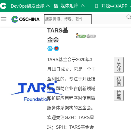
媒体矩阵
DevOps研发效能
开源中国APP
TARS基
金会
TARS基金会于2020年3
+
关
月10日成立，它是一个非
注
私
盈利性的，专注于开源技
信
术，帮助企业在创新领域
拉
黑
和扩展应用程序时使用微
服务体系架构的基金会。
欢迎关注GZH：TARS星
球；SPH：TARS基金会