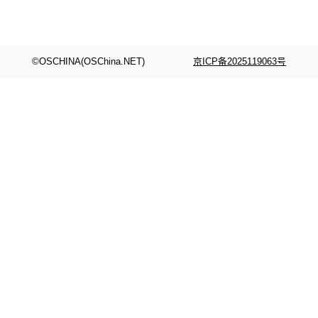
©OSCHINA(OSChina.NET)
京ICP备2025119063号