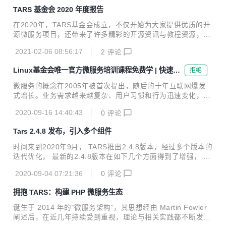
4个新项目，使得我们的技术社区壮大了许多。在完整的项目
TARS 基金会 2020 年度报告
治理方案和项目贡献计划的推动下，TARS基金会将拥有越来
越多的项目及其运作良好的社区一同共建新一代微服务。TAR
在2020年，TARS基金会成立，不仅开始为大家提供优质的开
S基金会在202 0年推出了TARS Landscape（如下图） ，呈
源微服务项目，还带来了许多精彩的开源资讯与教程资源，也
现了一个最理想、完整的微服务生态系，这将是我们共同努力
通过了线上或现场的活动跟大家做进一步技术交流。本年度报
去实现的目标。TARS基金会随时欢迎更多的 开源项目加入 并
2021-02-06 08:56:17
2
评论
告将呈现TARS基金会以及社区成员为创建一个完整的开源微
进行孵化。 T...
服务生态的目标作出的一些努力与成果。 Who We Are Timeli
Linux基金会唯一官方微服务培训课程免费学 | 快速构
拒绝
ne TARS Landscape TARS项目摘要 TARS社区动态 2020年
建稳定可靠的微服务应用
3月10日，Linux基金会正式宣布成立TARS基金会。TARS基
微服务的概念在2005年被首次提出，随后的十年互联网爆发
金会是Linux基金会旗下的一个非盈利性开源微服务基金会。
式增长。业务需求越来越复杂、用户习惯和行为迅速变化，互
它致力于构建一个健康、开放的微服务开源生态，让企业能在
联网行业线上应用急速增长。传统架构无法应对如此快速的变
创新领域和扩展应用程序时充分利用微服务架构的...
2020-09-16 14:40:43
0
评论
更及扩张，微服务具有松耦合、灵活发布等特性，能够满足越
来越复杂的业务需求。 Research＆Markets预测，全球云微
Tars 2.4.8 发布，引入多个组件
服务市场将在2019-2025年增长22.5％。这意味着在未来企业
需要更多了解和熟悉微服务的人才。同时借助合适的微服务框
时间来到2020年9⽉， TARS推出2.4.8版本，经过多个版本的
架去逐步构建整个微服务体系是企业数字化转型一条快捷途
迭代优化， 最新的2.4.8版本在如下⼏个⽅⾯得到了增强， 在
径。 现在，Linux 基金会和TARS 基金会在edX平台上新上线
服务⽣态⽅⾯， 引⼊了以下⼏个组件： 网关 引⼊TarsGatew
了关于微服务框架的免费培训课程：Building Microservice...
2020-09-04 07:21:36
0
评论
ay， Tars框架上任何运⾏的tars服务都能快速对外暴露http+j
son接⼝了， 极⼤提升了业务的开发效率。 DCache整合 进
拥抱 TARS：构建 PHP 微服务生态
⼀步完成DCache的整合，DCache提供了DBAccess通⽤服
务， web平台上⽀持DBAccess⼀键部署， 极⼤⽅便了DCac
诞生于 2014 年的“微服务架构”，其思想经由 Martin Fowler
he的使⽤。 压测⼯具 提供了两种形式的压测⼯具，TarsBenc
阐述后，在近几年持续受到重视，理论与相关实践都不断发
hmark是独⽴的压测⼯具且和TarsWeb整合， 能够在web平...