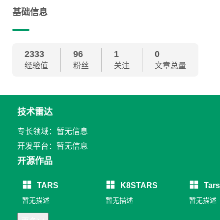
基础信息
2333
96
1
0
经验值
粉丝
关注
文章总量
技术雷达
专长领域：暂无信息
开发平台：暂无信息
开源作品
TARS
K8STARS
Tar
暂无描述
暂无描述
暂无描述