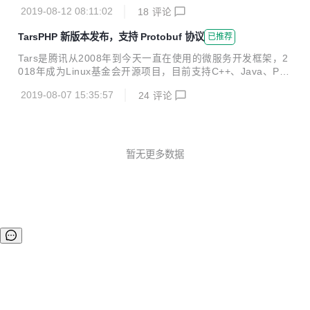
展，目前谈架构必定会言及微服务架构。 伴随着微服务架构的
2019-08-12 08:11:02
18
评论
快速发展，各种开发语言各种类型的微服务开发框架陆续出
现，在近日举办的 PHPCon 大会上，来自开源微服务框架 TA
TarsPHP 新版本发布，支持 Protobuf 协议
已推荐
RS 核心开发组的梁晨，为开发者分享了 TARS-PHP 在 TARS
构建微服务生态中扮演的角色。梁晨同时也是 TARS-PHP 项
Tars是腾讯从2008年到今天一直在使用的微服务开发框架，2
目的主要负责人，以下是本次演讲全程的整理。 大家好，接下
018年成为Linux基金会开源项目，目前支持C++、Java、PH
来 45 分钟的时间，我想跟大家聊聊 TARS 作为微服务平台本
P、NodeJS与Go语言。该框架为用户提供了涉及到开发、运
身有什么优势，同时也想让大家看到，TARS-...
2019-08-07 15:35:57
24
评论
维，以及测试的一整套解决方案，帮助一个产品或者服务快速
开发、部署、测试、上线。它集可扩展协议编解码、高性能R
PC通信框架、名字路由与发现、发布监控、日志统计、配置
管理等于一体，通过它可以快速用微服务的方式构建自己的稳
定可靠的分布式应用，并实现完整有效的服务治理。 TarsPH
暂无更多数据
P作为Tars在PHP语言的解决方案，设计的时候主要考虑如下
四个方面： 功能完善：对标现有C++、Java与NodeJS体系功
能 灵活...