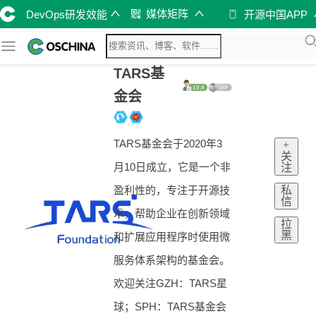
媒体矩阵
DevOps研发效能
开源中国APP
TARS基
金会
TARS基金会于2020年3
+
关
月10日成立，它是一个非
注
私
盈利性的，专注于开源技
信
术，帮助企业在创新领域
拉
黑
和扩展应用程序时使用微
服务体系架构的基金会。
欢迎关注GZH：TARS星
球；SPH：TARS基金会