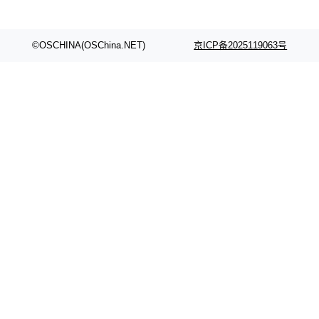
©OSCHINA(OSChina.NET)
京ICP备2025119063号