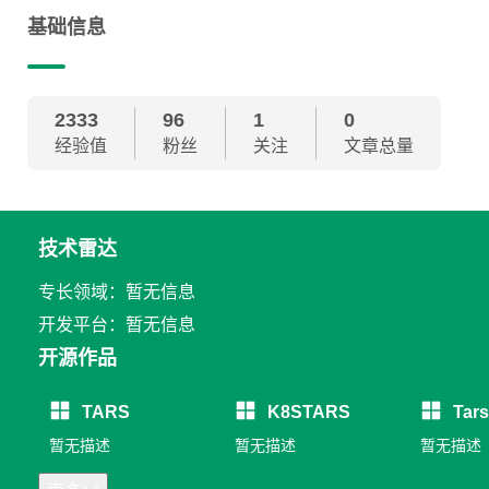
基础信息
2333
96
1
0
经验值
粉丝
关注
文章总量
技术雷达
专长领域：暂无信息
开发平台：暂无信息
开源作品
TARS
K8STARS
Tar
暂无描述
暂无描述
暂无描述