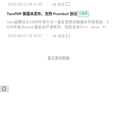
展，目前谈架构必定会言及微服务架构。 伴随着微服务架构的
2019-08-12 08:11:02
18
评论
快速发展，各种开发语言各种类型的微服务开发框架陆续出
现，在近日举办的 PHPCon 大会上，来自开源微服务框架 TA
TarsPHP 新版本发布，支持 Protobuf 协议
已推荐
RS 核心开发组的梁晨，为开发者分享了 TARS-PHP 在 TARS
构建微服务生态中扮演的角色。梁晨同时也是 TARS-PHP 项
Tars是腾讯从2008年到今天一直在使用的微服务开发框架，2
目的主要负责人，以下是本次演讲全程的整理。 大家好，接下
018年成为Linux基金会开源项目，目前支持C++、Java、PH
来 45 分钟的时间，我想跟大家聊聊 TARS 作为微服务平台本
P、NodeJS与Go语言。该框架为用户提供了涉及到开发、运
身有什么优势，同时也想让大家看到，TARS-...
2019-08-07 15:35:57
24
评论
维，以及测试的一整套解决方案，帮助一个产品或者服务快速
开发、部署、测试、上线。它集可扩展协议编解码、高性能R
PC通信框架、名字路由与发现、发布监控、日志统计、配置
管理等于一体，通过它可以快速用微服务的方式构建自己的稳
定可靠的分布式应用，并实现完整有效的服务治理。 TarsPH
暂无更多数据
P作为Tars在PHP语言的解决方案，设计的时候主要考虑如下
四个方面： 功能完善：对标现有C++、Java与NodeJS体系功
能 灵活...