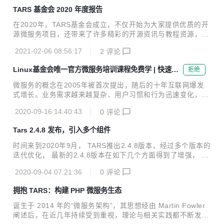
4个新项目，使得我们的技术社区壮大了许多。在完整的项目
TARS 基金会 2020 年度报告
治理方案和项目贡献计划的推动下，TARS基金会将拥有越来
越多的项目及其运作良好的社区一同共建新一代微服务。TAR
在2020年，TARS基金会成立，不仅开始为大家提供优质的开
S基金会在202 0年推出了TARS Landscape（如下图） ，呈
源微服务项目，还带来了许多精彩的开源资讯与教程资源，也
现了一个最理想、完整的微服务生态系，这将是我们共同努力
通过了线上或现场的活动跟大家做进一步技术交流。本年度报
去实现的目标。TARS基金会随时欢迎更多的 开源项目加入 并
2021-02-06 08:56:17
2
评论
告将呈现TARS基金会以及社区成员为创建一个完整的开源微
进行孵化。 T...
服务生态的目标作出的一些努力与成果。 Who We Are Timeli
Linux基金会唯一官方微服务培训课程免费学 | 快速构
拒绝
ne TARS Landscape TARS项目摘要 TARS社区动态 2020年
建稳定可靠的微服务应用
3月10日，Linux基金会正式宣布成立TARS基金会。TARS基
微服务的概念在2005年被首次提出，随后的十年互联网爆发
金会是Linux基金会旗下的一个非盈利性开源微服务基金会。
式增长。业务需求越来越复杂、用户习惯和行为迅速变化，互
它致力于构建一个健康、开放的微服务开源生态，让企业能在
联网行业线上应用急速增长。传统架构无法应对如此快速的变
创新领域和扩展应用程序时充分利用微服务架构的...
2020-09-16 14:40:43
0
评论
更及扩张，微服务具有松耦合、灵活发布等特性，能够满足越
来越复杂的业务需求。 Research＆Markets预测，全球云微
Tars 2.4.8 发布，引入多个组件
服务市场将在2019-2025年增长22.5％。这意味着在未来企业
需要更多了解和熟悉微服务的人才。同时借助合适的微服务框
时间来到2020年9⽉， TARS推出2.4.8版本，经过多个版本的
架去逐步构建整个微服务体系是企业数字化转型一条快捷途
迭代优化， 最新的2.4.8版本在如下⼏个⽅⾯得到了增强， 在
径。 现在，Linux 基金会和TARS 基金会在edX平台上新上线
服务⽣态⽅⾯， 引⼊了以下⼏个组件： 网关 引⼊TarsGatew
了关于微服务框架的免费培训课程：Building Microservice...
2020-09-04 07:21:36
0
评论
ay， Tars框架上任何运⾏的tars服务都能快速对外暴露http+j
son接⼝了， 极⼤提升了业务的开发效率。 DCache整合 进
拥抱 TARS：构建 PHP 微服务生态
⼀步完成DCache的整合，DCache提供了DBAccess通⽤服
务， web平台上⽀持DBAccess⼀键部署， 极⼤⽅便了DCac
诞生于 2014 年的“微服务架构”，其思想经由 Martin Fowler
he的使⽤。 压测⼯具 提供了两种形式的压测⼯具，TarsBenc
阐述后，在近几年持续受到重视，理论与相关实践都不断发
hmark是独⽴的压测⼯具且和TarsWeb整合， 能够在web平...