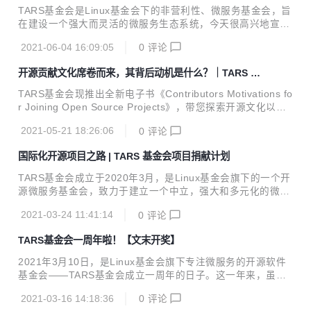
TARS基金会是Linux基金会下的非营利性、微服务基金会，旨
在建设一个强大而灵活的微服务生态系统，今天很高兴地宣布
Eolinker作为普通会员加入TARS基金。Eolinker是业内领先的
2021-06-04 16:09:05
0
评论
API全生命周期管理解决方案的领军者，帮助企业快速构建 AP
I 研发、测试、监控、安全、开放能力。 Eolinker是国内最大
开源贡献文化席卷而来，其背后动机是什么？｜TARS 电
的在线API管理服务供应商，旨在满足各行业客户在不同应用
子书
环境中对API管理全生命周期的个性化需求，提供API开发管
TARS基金会现推出全新电子书《Contributors Motivations fo
理、开发团队协作、自动化测试、网关以及监控等服务，帮助
r Joining Open Source Projects》，带您探索开源文化以及
企业实现开发运维一体化，提升开发速度并且降低运维成本。
深入了解成为开源贡献者的魅力! 根据2020年GitHub发布的St
Eolinker致力于开发和推进开源微服务生态系统。作为TA...
2021-05-21 18:26:06
0
评论
ate of Octoverse报告（ octoverse.github.com ），目前全
球范围内有超过5600万开发人员参与开源协作，并且该数字
国际化开源项目之路 | TARS 基金会项目捐献计划
有望在2025年达到1亿。 这些惊人的数字表明，全世界越来越
多的人开始对开源感兴趣，而且以各种方式积极参与开源，例
TARS基金会成立于2020年3月，是Linux基金会旗下的一个开
如创建新项目、贡献代码、提交issue等等。 如今，随着人们
源微服务基金会，致力于建立一个中立，强大和多元化的微服
对开源代码越来越热衷，您可能会疑问到底是...
务生态系统。TARS基金会的发展壮大离不开优秀的开源项
2021-03-24 11:41:14
0
评论
目，本文将介绍开源项目如何加入TARS的孵化流程以及项目
治理计划。 TARS基金会建立起来的开源社区正在不断的壮
TARS基金会一周年啦！【文末开奖】
大，已捐赠的开源项目有TARS、TarsGateway、TarsBench
mark、TarsJMeter和K8STARS，共计20多个项目正在孵化
2021年3月10日，是Linux基金会旗下专注微服务的开源软件
中。 TARS 基金会希望吸纳上下游的开源项目，以建立更好的
基金会——TARS基金会成立一周年的日子。这一年来，虽然
微服务生态。包含但不限于基础设施、存储、开发框架、服务
我们因疫情影响无法见面，但TARS基金会还是在社区大家庭
治理、DevOps 等基于任何编程语言的应用。 基金会...
2021-03-16 14:18:36
0
评论
的共建下走向了越来越健康的状态。 今年TARS基金会迎来了