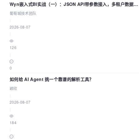
Wyn嵌入式BI实战（一）：JSON API带参数接入，多租户数据源
配置指南 | 葡萄城技术团队
葡萄城技术团队
|
2026-08-07
|
126
|
0
如何给 AI Agent 挑一个靠谱的解析工具？
颖欣
|
2026-08-07
|
184
|