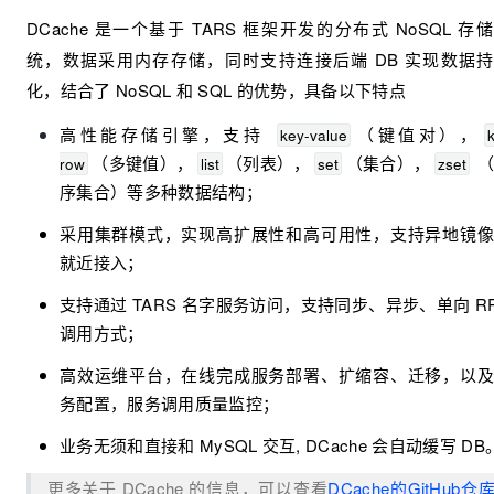
DCache 是一个基于 TARS 框架开发的分布式 NoSQL 存
统，数据采用内存存储，同时支持连接后端 DB 实现数据
化，结合了 NoSQL 和 SQL 的优势，具备以下特点
高性能存储引擎，支持 
（键值对），
key-value
k
（多键值），
（列表），
（集合），
 
row
list
set
zset
序集合）等多种数据结构；
采用集群模式，实现高扩展性和高可用性，支持异地镜
就近接入；
支持通过 TARS 名字服务访问，支持同步、异步、单向 RP
调用方式；
高效运维平台，在线完成服务部署、扩缩容、迁移，以
务配置，服务调用质量监控；
业务无须和直接和 MySQL 交互, DCache 会自动缓写 DB
更多关于 DCache 的信息，可以查看
DCache的GitHub仓