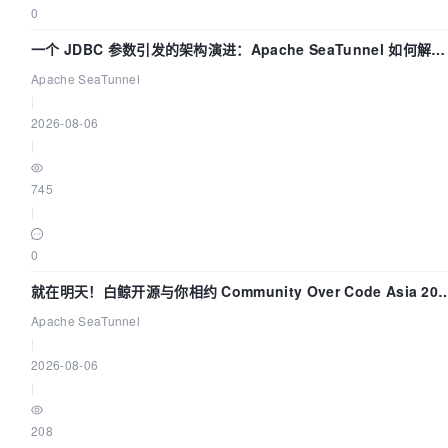
0
一个 JDBC 参数引发的架构演进：Apache SeaTunnel 如何解决
数据同步中的“定时 Flush”难题
Apache SeaTunnel
|
2026-08-06
|
745
|
0
就在明天！白鲸开源与你相约 Community Over Code Asia 202
主题演讲！
Apache SeaTunnel
|
2026-08-06
|
208