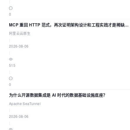
|
0
MCP 重回 HTTP 范式，再次证明架构设计和工程实践才是稀缺资
源
阿里云云原生
|
2026-08-06
|
515
|
0
为什么开源数据集成是 AI 时代的数据基础设施底座？
Apache SeaTunnel
|
2026-08-06
|