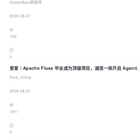
当运动员又
OceanBase数据库
|
2026-08-07
|
149
|
0
官宣｜Apache Fluss 毕业成为顶级项目，湖流一体开启 Agenti
Lake 全面实时化时代
Flink_China
|
2026-08-07
|
1811
|
0