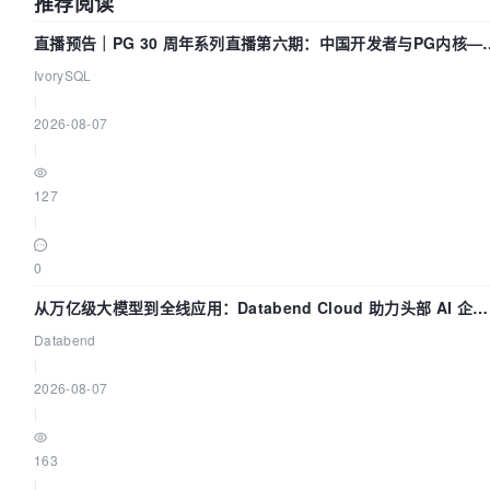
推荐阅读
直播预告｜PG 30 周年系列直播第六期：中国开发者与PG内核—
我们改得动吗？我们贡献了什么？
IvorySQL
|
2026-08-07
|
127
|
0
从万亿级大模型到全线应用：Databend Cloud 助力头部 AI 企业
构建全链路 Trace 数据管道
Databend
|
2026-08-07
|
163
|