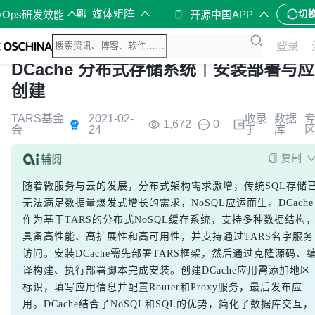
媒体矩阵
vOps研发效能
开源中国APP
切
登录
DCache 分布式存储系统｜安装部署与
创建
TARS基金
2021-02-
收录
数据
1,672
0
会
24
于
库
复制
随着微服务与云的发展，分布式架构需求激增，传统SQL存储
无法满足数据量爆发式增长的需求，NoSQL应运而生。DCache
作为基于TARS的分布式NoSQL缓存系统，支持多种数据结构
具备高性能、高扩展性和高可用性，并支持通过TARS名字服务
访问。安装DCache需先部署TARS框架，然后通过克隆源码、
译构建、执行部署脚本完成安装。创建DCache应用需添加地区
标识，填写应用信息并配置Router和Proxy服务，最后发布应
用。DCache结合了NoSQL和SQL的优势，简化了数据库交互，