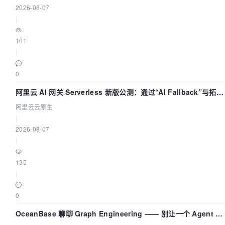
2026-08-07
|
101
|
0
阿里云 AI 网关 Serverless 新版公测：通过“AI Fallback”与拓扑
可视化构建 AI 流量治理底座
阿里云云原生
|
2026-08-07
|
135
|
0
OceanBase 聊聊 Graph Engineering —— 别让一个 Agent 既