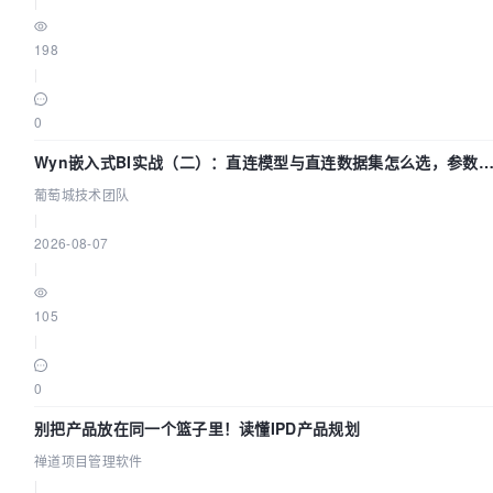
|
198
|
0
Wyn嵌入式BI实战（二）：直连模型与直连数据集怎么选，参数
什么不生效？| 葡萄城技术团队
葡萄城技术团队
|
2026-08-07
|
105
|
0
别把产品放在同一个篮子里！读懂IPD产品规划
禅道项目管理软件
|