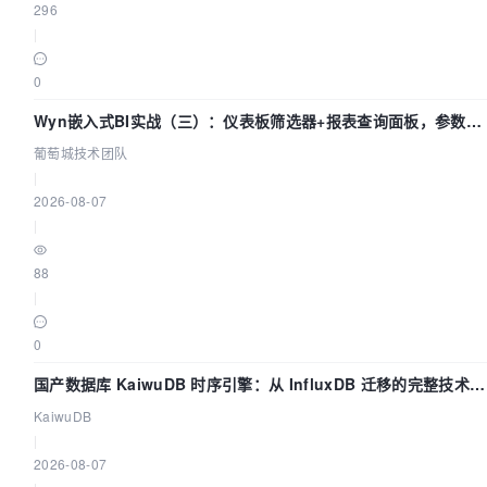
296
|
0
Wyn嵌入式BI实战（三）：仪表板筛选器+报表查询面板，参数联
动全闭环
葡萄城技术团队
|
2026-08-07
|
88
|
0
国产数据库 KaiwuDB 时序引擎：从 InfluxDB 迁移的完整技术路
径
KaiwuDB
|
2026-08-07