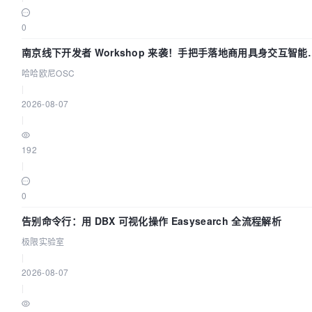
0
南京线下开发者 Workshop 来袭！手把手落地商用具身交互智能
Agent 应用
哈哈欧尼OSC
|
2026-08-07
|
192
|
0
告别命令行：用 DBX 可视化操作 Easysearch 全流程解析
极限实验室
|
2026-08-07
|