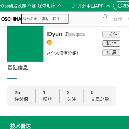
媒体矩阵
vOps研发效能
开源中国APP
切
登录
IDyun
+ 关注
私 信
拉 黑
这个人没有介绍！
基础信息
25
1
2
0
经验值
粉丝
关注
文章总量
技术雷达