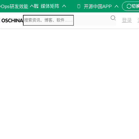
媒体矩阵
vOps研发效能
开源中国APP
切
登录