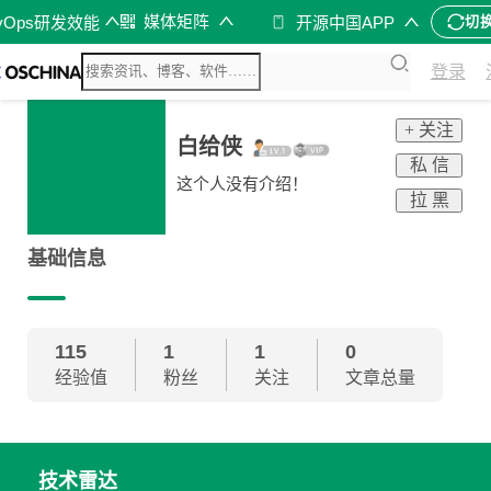
媒体矩阵
vOps研发效能
开源中国APP
切
登录
+ 关注
白给侠
私 信
这个人没有介绍！
拉 黑
基础信息
115
1
1
0
经验值
粉丝
关注
文章总量
技术雷达