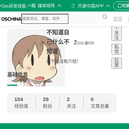
媒体矩阵
vOps研发效能
开源中国APP
切
登录
+
不知道自
关
注
己什么不
私
知道
信
拉
这个人没有介绍！
黑
基础信息
104
29
2
0
经验值
粉丝
关注
文章总量