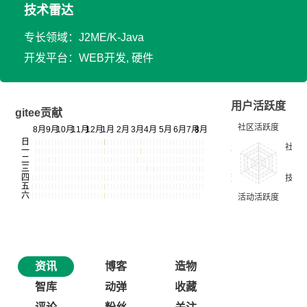
技术雷达
专长领域：J2ME/K-Java
开发平台：WEB开发, 硬件
用户活跃度
gitee贡献
资讯
博客
造物
智库
动弹
收藏