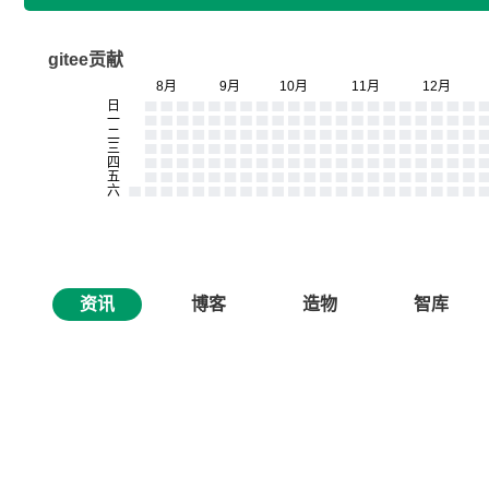
gitee贡献
资讯
博客
造物
智库