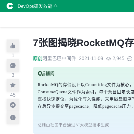
DevOps研发效能
7张图揭晓RocketM
1
原创
阿里巴巴中间件
2021-11-09
2,945
3
RocketMQ的存储设计以Commitlog
ConsumeQueue文件作为索引，每个条目固
45
查找快速定位。为优化写入性能，采用磁盘顺序写与内存
存后异步提交至pagecache，降低pageca
总结由社区平台通过AI大模型技术生成