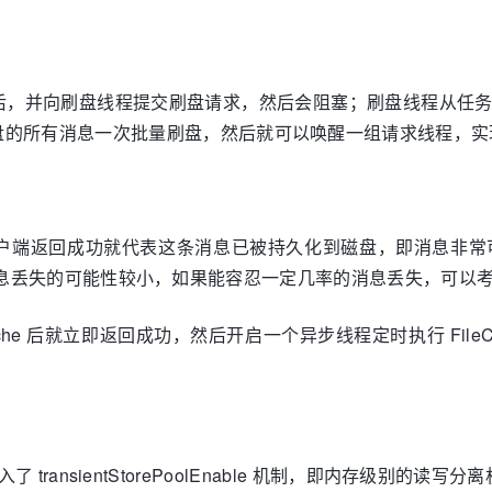
后，并向刷盘线程提交刷盘请求，然后会阻塞；刷盘线程从任
盘的所有消息一次批量刷盘，然后就可以唤醒一组请求线程，实
户端返回成功就代表这条消息已被持久化到磁盘，即消息非常
che，故消息丢失的可能性较小，如果能容忍一定几率的消息丢失，可
cache 后就立即返回成功，然后开启一个异步线程定时执行 FileC
入了 transientStorePoolEnable 机制，即内存级别的读写分