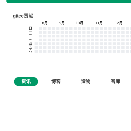
gitee贡献
资讯
博客
造物
智库