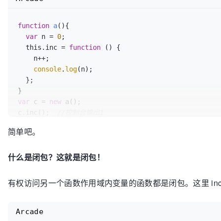
function
a
(
){

var
 n = 
0
;

  this.inc = 
function
 (
) {

    n++; 

console
.
log
(n);

  };

var
 c = 
new
 a();

c.inc();  
//控制台输出1
c.inc();  
//控制台输出2
简单吧。
什么是闭包？这就是闭包！
有权访问另一个函数作用域内变量的函数都是闭包。这里 inc
Arcade