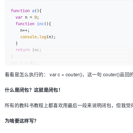
function
a
(
){

var
 n = 
0
;

function
inc
(
){

    n++; 

console
.
log
(n);

  }

return
 inc;

var
 c = a();

c();  
//控制台输出1
看看是怎么执行的： var c = couter()，这一句 couter
c();  
//控制台输出2
//在此我向大家推荐一个前端全栈开发交流圈：619586920 突
什么是闭包？这就是闭包！
所有的教科书教程上都喜欢用最后一段来说明闭包，但我觉得
为啥要这样写？