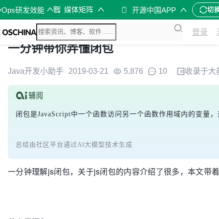
媒体矩阵
vOps研发效能
开源中国APP
切
登录
一分钟带你弄懂闭包
Java开发小助手
2019-03-21
5,876
10
收录于
大
闭包是JavaScript中一个函数访问另一个函数作用域内
总结由社区平台通过AI大模型技术生成
一分钟理解js闭包，关于js闭包的内容介绍了很多，本文带