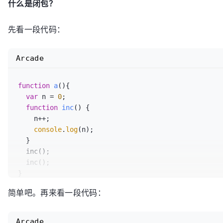
什么是闭包？
先看一段代码：
Arcade
function
a
(
){

var
 n = 
0
;

function
inc
(
) {

    n++;

console
.
log
(n);

  }

  inc(); 

  inc(); 

}

a(); 
//控制台输出1，再输出2
简单吧。再来看一段代码：
Arcade