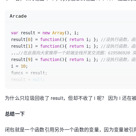
for
 (
var
 i=
0
; i < funcs.
length
; i++){

console
.
log
(funcs[i]());

}
//在此我向大家推荐一个前端全栈开发交流圈：619586920 
Arcade
var
 result = 
new
Array
(), i;

result[
0
] = 
function
(
){ 
return
 i; }; 
//没执行函数，
result[
1
] = 
function
(
){ 
return
 i; }; 
//没执行函数，
...
//在此我向大家推荐一个前端全栈开发交流圈：619586920
result[
9
] = 
function
(
){ 
return
 i; }; 
//没执行函数，
i = 
10
;

funcs = result;

result = 
null
;

console
.
log
(i); 
// funcs[0]()就是执行 return i 语
为什么只垃圾回收了 result，但却不收了 i 呢？ 因
console
.
log
(i); 
// funcs[1]()就是执行 return i 语
总结一下
console
.
log
(i); 
// funcs[9]()就是执行 return i 语
闭包就是一个函数引用另外一个函数的变量，因为变量被引