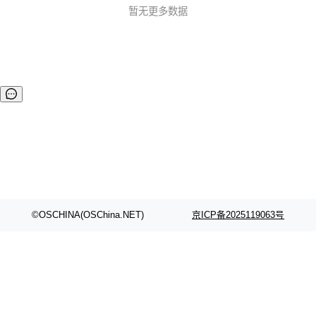
要特色： 开源免费，使用无拘束； 支持纯 C 语言编程，使用
暂无更多数据
无门槛； 小巧高效，最小仅需 8K RAM+256K FLASH，可运
行在 Cortex-M3 等小...
©OSCHINA(OSChina.NET)
京ICP备2025119063号