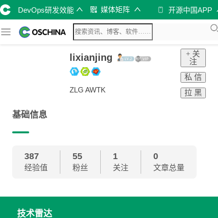
媒体矩阵
DevOps研发效能
开源中国APP
+ 关
lixianjing
注
私 信
ZLG AWTK
拉 黑
基础信息
387
55
1
0
经验值
粉丝
关注
文章总量
技术雷达