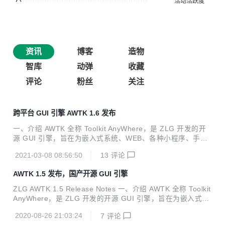
资讯
博客
造物
智库
动弹
收藏
评论
粉丝
关注
跨平台 GUI 引擎 AWTK 1.6 发布
一、介绍 AWTK 全称 Toolkit AnyWhere，是 ZLG 开发的开
源 GUI 引擎，旨在为嵌入式系统、WEB、各种小程序、手机
和 PC 打造的通用 GUI 引擎，为用户提供一个功能强大、高
2021-03-08 08:56:50
13
评论
效可靠、简单易用、可轻松做出炫酷效果的 GUI 引擎。 欢迎
广大开发者一起参与开发：生态共建计划。 AWTK 寓意有两
AWTK 1.5 发布，国产开源 GUI 引擎
个方面： Toolkit AnyWhere。 ZLG 物联网操作系统 AWorks
OS 内置 GUI。 AWTK 源码仓库： 主源码仓库：https://githu
ZLG AWTK 1.5 Release Notes 一、介绍 AWTK 全称 Toolkit
b.com/zlgopen/awtk 镜像源码仓库：https://gitee.com/zlgop
AnyWhere，是 ZLG 开发的开源 GUI 引擎，旨在为嵌入式系
en/awtk A...
统、WEB、各种小程序、手机和 PC 打造的通用 GUI 引擎，
2020-08-26 21:03:24
7
评论
为用户提供一个功能强大、高效可靠、简单易用、可轻松做出