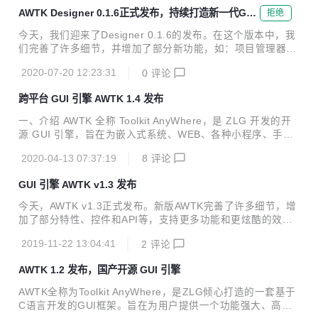
炫酷效果的 GUI 引擎。 欢迎广大开发者一起参与开发：生态
AWTK Designer 0.1.6正式发布，持续打造新一代GUI
拒绝
共建计划。 AWTK 寓意有两个方面： Toolkit AnyWhere。 ZL
设计平台
G 物联网操作系统 AWorksOS 内置 GUI。 AWTK 源码仓库：
今天，我们迎来了Designer 0.1.6的发布。在这个版本中，我
主源码仓库：https://github.com/zlgopen/awtk 镜像源码仓
们完善了许多细节，并增加了部分新功能，如：项目管理器窗
库：https...
口支持简洁模式、窗体预览支持多种渲染模式以及许可管理页
2020-07-20 12:23:31
0
评论
面添加续期功能等。 AWTK Designer是专门用来制作AWTK
应用程序的UI界面的实用工具，只要通过拖曳和点击就可以完
跨平台 GUI 引擎 AWTK 1.4 发布
成复杂的界面设计，而且可以随时预览效果图。通过AWTK D
esigner即可完成UI界面元素的布局、设置控件属性、给控件
一、介绍 AWTK 全称 Toolkit AnyWhere，是 ZLG 开发的开
添加动画效果和设置样式等。 得益于AWTK强大的功能和跨平
源 GUI 引擎，旨在为嵌入式系统、WEB、各种小程序、手机
台特性，AWTK Designer本身也是基于AWTK构建的。 今
和 PC 打造的通用 GUI 引擎，为用户提供一个功能强大、高
天，我们迎来了Designer 0.1.6的发布。在这个...
2020-04-13 07:37:19
8
评论
效可靠、简单易用、可轻松做出炫酷效果的 GUI 引擎。 欢迎
广大开发者一起参与开发：生态共建计划。 AWTK 寓意有两
GUI 引擎 AWTK v1.3 发布
个方面： Toolkit AnyWhere。 ZLG 物联网操作系统 AWorks
OS 内置 GUI。 AWTK 源码仓库： 主源码仓库：https://githu
今天，AWTK v1.3正式发布。新版AWTK完善了许多细节，增
b.com/zlgopen/awtk 镜像源码仓库：https://gitee.com/zlgop
加了部分特性、控件和API等，支持更多功能和更炫酷的效
en/awtk 稳...
果。我们推出AWTK生态共建计划，诚邀您共同参与嵌入式开
2019-11-22 13:04:41
2
评论
发生态建设，实现共赢！ “2019年最受欢迎中国开源软件评
选” ZLG邀您为 AWTK 投出宝贵的一票: https://www.oschina.
AWTK 1.2 发布，国产开源 GUI 引擎
net/p/awtk AWTK 全称 Toolkit AnyWhere，是 ZLG 开发的开
源 GUI 引擎，旨在为嵌入式系统、WEB、各种小程序、手机
AWTK全称为Toolkit AnyWhere，是ZLG倾心打造的一套基于
和 PC 打造的通用 GUI 引擎，为用户提供一个功能强大、高
C语言开发的GUI框架。旨在为用户提供一个功能强大、高效
效可靠、简单易用、可轻松做出炫酷效果的 GUI 引擎。 欢迎