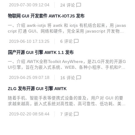
可靠、简单易用、可轻松做出炫酷效果的GUI引擎，并支持跨
广大开...
2019-07-30 09:12:04
24
评论
平台同步开发，一次编程，终生使用。 AWTK当前升级到了v
1.2版本，相对于v1.1，我们完善了许多细节，增加了部分特
物联网 GUI 开发套件 AWTK-IOTJS 发布
性、控件以及API等，让AWTK支持更多的功能和更炫酷的效
果。 1.2版本更新的内容 细节完善 输入法候选字支持滚动； s
一、介绍 awtk-iotjs 将 awtk 和 iotjs 有机结合起来，用 javas
lider支持上下左右键； guage pointer支持锚点； slide view i
cript 打通 GUI、网络和硬件，完全采用 javascript 开发物联
ndicator作为独立控件； 完善idl gen工具； 完善doc gen工
网应用程序。 关于 iotjs iotjs 是三星开源的 javascript 物联网
具； ...
2019-06-10 17:13:25
6
评论
开发平台。它为 javascript 应用程序提供了访问硬件、网络、
文件系统和异步化的能力，功能类似于 nodejs，但无论是代
国产开源 GUI 引擎 AWTK 1.1 发布
码体积还是内存需求，iotjs 都要小很多，是用 javascript 开发
iot 设备应用程序的首选。 关于 AWTK AWTK 全称 Toolkit An
一、介绍 AWTK全称Toolkit AnyWhere，是ZLG开发的开源G
yWhere，是 ZLG 开发的开源 GUI 引擎，旨在为...
UI引擎，旨在为嵌入式系统、WEB、各种小程序、手机和PC
打造的通用GUI引擎，为用户提供一个功能强大、高效可靠、
2019-04-25 09:07:18
16
评论
简单易用、可轻松做出炫酷效果的GUI引擎。 AWTK寓意有两
个方面： Toolkit AnyWhere。 ZLG物联网操作系统AWorks内
ZLG 发布开源 GUI 引擎 AWTK
置GUI。 AWTK源码仓库： 主源码仓库：https://github.com/
zlgopen/awtk 镜像源码仓库：https://gitee.com/zlgopen/awt
随着手机、智能手表等便携式设备的普及，用户对 GUI 的要
k 运行效果截图： 二、最终目标： 支持开发嵌入式应用程
求越来越高，嵌入式系统对高性能、高可靠性、低功耗、美观
序。 支持开发Linux应用程序。...
炫酷的 GUI 的需求也越来越迫切，ZLG开源 GUI 引擎 AWTK
2019-02-20 08:58:44
7
评论
应运而生。 AWTK 全称为 Toolkit AnyWhere，是 ZLG 倾心
打造的一套基于 C 语言开发的 GUI 框架。旨在为用户提供一
个功能强大、高效可靠、简单易用、可轻松做出炫酷效果的 G
UI 引擎，并支持跨平台同步开发，一次编程，终生使用。 主