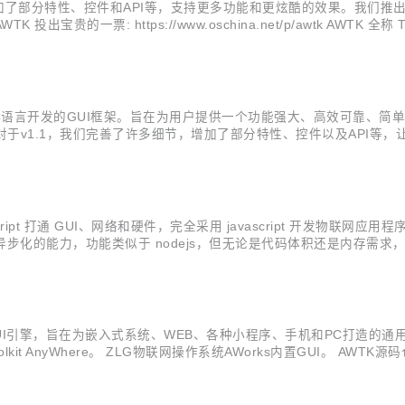
，增加了部分特性、控件和API等，支持更多功能和更炫酷的效果。我们
宝贵的一票: https://www.oschina.net/p/awtk AWTK 全称 
引擎，为用户提供一个功能强大、高效可靠、简单易用、可轻松做出炫酷效果的 
造的一套基于C语言开发的GUI框架。旨在为用户提供一个功能强大、高效可靠
对于v1.1，我们完善了许多细节，增加了部分特性、控件以及API等，
inter支持锚点； slide view indicator作为独立控件； 完善idl g
vascript 打通 GUI、网络和硬件，完全采用 javascript 开发物联网应用程序
步化的能力，功能类似于 nodejs，但无论是代码体积还是内存需求，iotjs 
 开发的开源 GUI 引擎，旨在为...
开发的开源GUI引擎，旨在为嵌入式系统、WEB、各种小程序、手机和PC打
nyWhere。 ZLG物联网操作系统AWorks内置GUI。 AWTK源码仓库： 主源
果截图： 二、最终目标： 支持开发嵌入式应用程序。 支持开发Linux应用程序。...