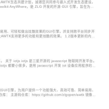
推出AWTK生态共建计划，诚邀您共同参与嵌入式开发生态建设，
Toolkit AnyWhere，是 ZLG 开发的开源 GUI 引擎，旨在为嵌入
GUI 引擎。 欢迎广大开...
、简单易用、可轻松做出炫酷效果的GUI引擎，并支持跨平台同步开
让AWTK支持更多的功能和更炫酷的效果。 1.2版本更新的内容
en工具； 完善doc gen工具； ...
。 关于 iotjs iotjs 是三星开源的 javascript 物联网开发平台。
都要小很多，是用 javascript 开发 iot 设备应用程序的首
造的通用GUI引擎，为用户提供一个功能强大、高效可靠、简单易用、
码仓库：https://github.com/zlgopen/awtk 镜像源