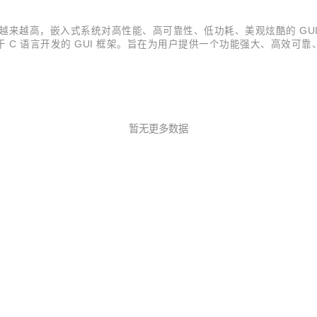
来越高，嵌入式系统对高性能、高可靠性、低功耗、美观炫酷的 GUI 的需
心打造的一套基于 C 语言开发的 GUI 框架。旨在为用户提供一个功能强大、
支持纯 C 语言编程，使用无门槛； 小巧高效，最小仅需 8K RAM+256
暂无更多数据