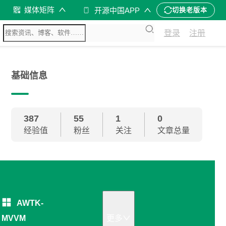
媒体矩阵
开源中国APP
切换老版本
登录
注册
基础信息
387
55
1
0
经验值
粉丝
关注
文章总量
AWTK-
MVVM
更多