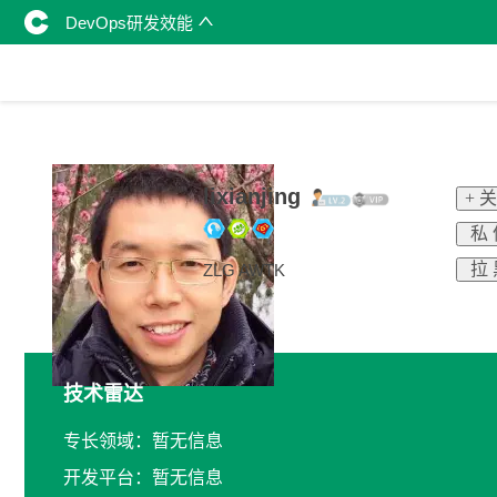
DevOps研发效能
lixianjing
+ 
私 
拉 
ZLG AWTK
技术雷达
专长领域：暂无信息
开发平台：暂无信息