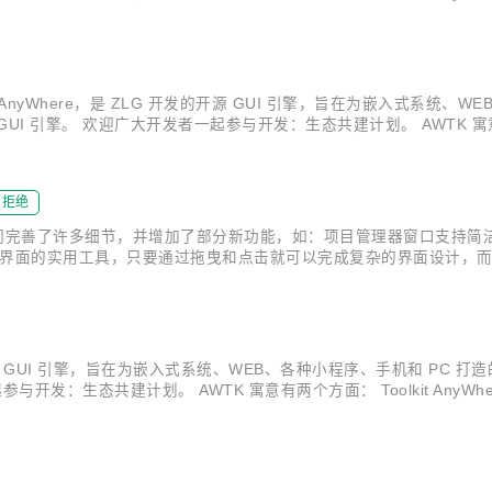
库：https://gitee.com/zlgopen/awtk A...
称 Toolkit AnyWhere，是 ZLG 开发的开源 GUI 引擎，旨在为嵌入
擎。 欢迎广大开发者一起参与开发：生态共建计划。 AWTK 寓意有两个方面
ub.com/zlgopen/awtk 镜像源码仓库：https...
拒绝
版本中，我们完善了许多细节，并增加了部分新功能，如：项目管理器窗口支
序的UI界面的实用工具，只要通过拖曳和点击就可以完成复杂的界面设计，而且
于AWTK强大的功能和跨平台特性，AWTK Designer本身也是基于A
G 开发的开源 GUI 引擎，旨在为嵌入式系统、WEB、各种小程序、手机和 P
：生态共建计划。 AWTK 寓意有两个方面： Toolkit AnyWhere。 
仓库：https://gitee.com/zlgopen/awtk 稳...