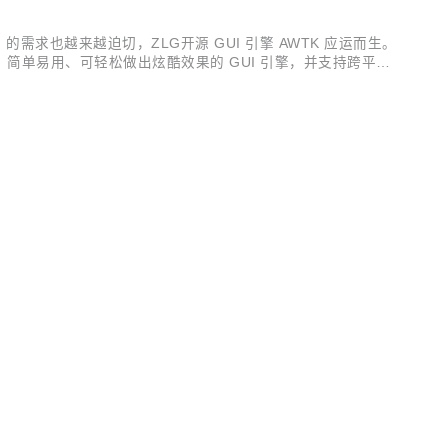
求也越来越迫切，ZLG开源 GUI 引擎 AWTK 应运而生。
高效可靠、简单易用、可轻松做出炫酷效果的 GUI 引擎，并支持跨平台
K FLASH，可运行在 Cortex-M3 等小...