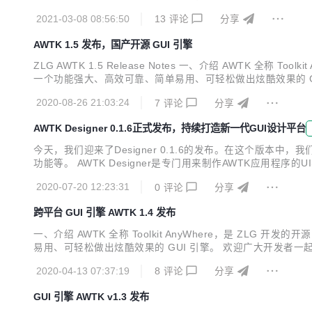
码仓库： 主源码仓库：https://github.com/zlgopen/awtk 镜像源码仓
2021-03-08 08:56:50
13
评论
分享
AWTK 1.5 发布，国产开源 GUI 引擎
ZLG AWTK 1.5 Release Notes 一、介绍 AWTK 全
一个功能强大、高效可靠、简单易用、可轻松做出炫酷效果的 GUI 引
orksOS 内置 GUI。 AWTK 源码仓库： 主源码仓库：https://gith
2020-08-26 21:03:24
7
评论
分享
AWTK Designer 0.1.6正式发布，持续打造新一代GUI设计平台
今天，我们迎来了Designer 0.1.6的发布。在这个
功能等。 AWTK Designer是专门用来制作AWTK应用程
元素的布局、设置控件属性、给控件添加动画效果和设置样式等。 得益
2020-07-20 12:23:31
0
评论
分享
布。在这个...
跨平台 GUI 引擎 AWTK 1.4 发布
一、介绍 AWTK 全称 Toolkit AnyWhere，是 ZL
易用、可轻松做出炫酷效果的 GUI 引擎。 欢迎广大开发者一起参与开发
码仓库： 主源码仓库：https://github.com/zlgopen/awtk 镜像源码
2020-04-13 07:37:19
8
评论
分享
GUI 引擎 AWTK v1.3 发布