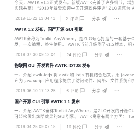
今天，AWTK v1.3正式发布。新版AWTK完善了许多细节
实现共赢！ “2019年最受欢迎中国开源软件评选” ZLG邀您为 AWTK 投出
式系统、WEB、各种小程序、手机和 PC 打造的通用 GUI 
2019-11-22 13:04:41
2
评论
分享
AWTK 1.2 发布，国产开源 GUI 引擎
AWTK全称为Toolkit AnyWhere，是ZLG倾心打
发，一次编程，终生使用。 AWTK当前升级到了v1.2版本，相
细节完善 输入法候选字支持滚动； slider支持上下左右键； guage po
2019-07-30 09:12:04
24
评论
分享
物联网 GUI 开发套件 AWTK-IOTJS 发布
一、介绍 awtk-iotjs 将 awtk 和 iotjs 有机结合起来，用 ja
它为 javascript 应用程序提供了访问硬件、网络、文件系统和异
选。 关于 AWTK AWTK 全称 Toolkit AnyWhere，是 ZLG
2019-06-10 17:13:25
6
评论
分享
国产开源 GUI 引擎 AWTK 1.1 发布
一、介绍 AWTK全称Toolkit AnyWhere，是ZLG
可轻松做出炫酷效果的GUI引擎。 AWTK寓意有两个方面： Toolkit A
码仓库：https://gitee.com/zlgopen/awtk 运行效
2019-04-25 09:07:18
16
评论
分享