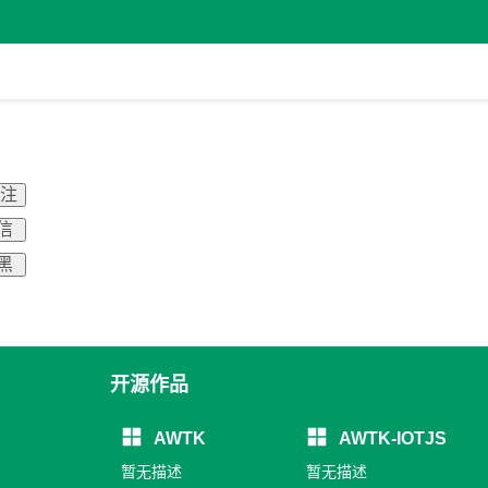
关注
信
黑
开源作品
AWTK
AWTK-IOTJS
暂无描述
暂无描述