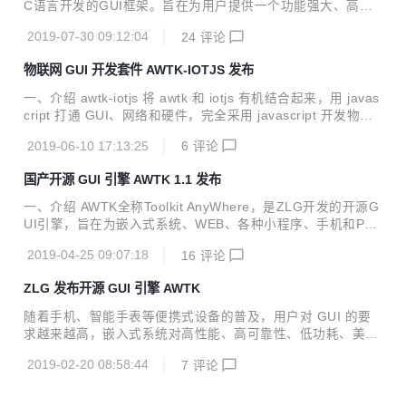
C语言开发的GUI框架。旨在为用户提供一个功能强大、高效
效可靠、简单易用、可轻松做出炫酷效果的 GUI 引擎。 欢迎
可靠、简单易用、可轻松做出炫酷效果的GUI引擎，并支持跨
广大开...
2019-07-30 09:12:04
24
评论
平台同步开发，一次编程，终生使用。 AWTK当前升级到了v
1.2版本，相对于v1.1，我们完善了许多细节，增加了部分特
物联网 GUI 开发套件 AWTK-IOTJS 发布
性、控件以及API等，让AWTK支持更多的功能和更炫酷的效
果。 1.2版本更新的内容 细节完善 输入法候选字支持滚动； s
一、介绍 awtk-iotjs 将 awtk 和 iotjs 有机结合起来，用 javas
lider支持上下左右键； guage pointer支持锚点； slide view i
cript 打通 GUI、网络和硬件，完全采用 javascript 开发物联
ndicator作为独立控件； 完善idl gen工具； 完善doc gen工
网应用程序。 关于 iotjs iotjs 是三星开源的 javascript 物联网
具； ...
2019-06-10 17:13:25
6
评论
开发平台。它为 javascript 应用程序提供了访问硬件、网络、
文件系统和异步化的能力，功能类似于 nodejs，但无论是代
国产开源 GUI 引擎 AWTK 1.1 发布
码体积还是内存需求，iotjs 都要小很多，是用 javascript 开发
iot 设备应用程序的首选。 关于 AWTK AWTK 全称 Toolkit An
一、介绍 AWTK全称Toolkit AnyWhere，是ZLG开发的开源G
yWhere，是 ZLG 开发的开源 GUI 引擎，旨在为...
UI引擎，旨在为嵌入式系统、WEB、各种小程序、手机和PC
打造的通用GUI引擎，为用户提供一个功能强大、高效可靠、
2019-04-25 09:07:18
16
评论
简单易用、可轻松做出炫酷效果的GUI引擎。 AWTK寓意有两
个方面： Toolkit AnyWhere。 ZLG物联网操作系统AWorks内
ZLG 发布开源 GUI 引擎 AWTK
置GUI。 AWTK源码仓库： 主源码仓库：https://github.com/
zlgopen/awtk 镜像源码仓库：https://gitee.com/zlgopen/awt
随着手机、智能手表等便携式设备的普及，用户对 GUI 的要
k 运行效果截图： 二、最终目标： 支持开发嵌入式应用程
求越来越高，嵌入式系统对高性能、高可靠性、低功耗、美观
序。 支持开发Linux应用程序。...
炫酷的 GUI 的需求也越来越迫切，ZLG开源 GUI 引擎 AWTK
2019-02-20 08:58:44
7
评论
应运而生。 AWTK 全称为 Toolkit AnyWhere，是 ZLG 倾心
打造的一套基于 C 语言开发的 GUI 框架。旨在为用户提供一
个功能强大、高效可靠、简单易用、可轻松做出炫酷效果的 G