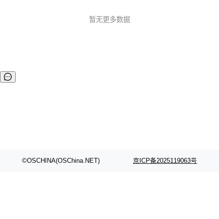
UI 引擎，并支持跨平台同步开发，一次编程，终生使用。 主
要特色： 开源免费，使用无拘束； 支持纯 C 语言编程，使用
暂无更多数据
无门槛； 小巧高效，最小仅需 8K RAM+256K FLASH，可运
行在 Cortex-M3 等小...
©OSCHINA(OSChina.NET)
京ICP备2025119063号