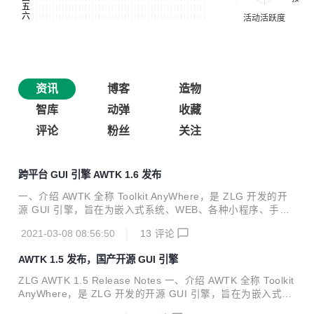
资讯
博客
造物
智库
动弹
收藏
评论
粉丝
关注
跨平台 GUI 引擎 AWTK 1.6 发布
一、介绍 AWTK 全称 Toolkit AnyWhere，是 ZLG 开发的开
源 GUI 引擎，旨在为嵌入式系统、WEB、各种小程序、手机
和 PC 打造的通用 GUI 引擎，为用户提供一个功能强大、高
2021-03-08 08:56:50
13
评论
效可靠、简单易用、可轻松做出炫酷效果的 GUI 引擎。 欢迎
广大开发者一起参与开发：生态共建计划。 AWTK 寓意有两
AWTK 1.5 发布，国产开源 GUI 引擎
个方面： Toolkit AnyWhere。 ZLG 物联网操作系统 AWorks
OS 内置 GUI。 AWTK 源码仓库： 主源码仓库：https://githu
ZLG AWTK 1.5 Release Notes 一、介绍 AWTK 全称 Toolkit
b.com/zlgopen/awtk 镜像源码仓库：https://gitee.com/zlgop
AnyWhere，是 ZLG 开发的开源 GUI 引擎，旨在为嵌入式系
en/awtk A...
统、WEB、各种小程序、手机和 PC 打造的通用 GUI 引擎，