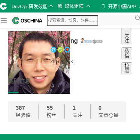
媒体矩阵
DevOps研发效能
开源中国APP
+
关
lixianjing
注
私
信
ZLG AWTK
拉
黑
基础信息
387
55
1
0
经验值
粉丝
关注
文章总量