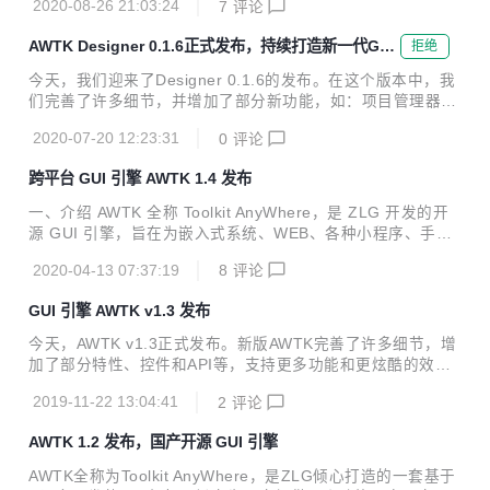
2020-08-26 21:03:24
7
评论
为用户提供一个功能强大、高效可靠、简单易用、可轻松做出
炫酷效果的 GUI 引擎。 欢迎广大开发者一起参与开发：生态
AWTK Designer 0.1.6正式发布，持续打造新一代GUI
拒绝
共建计划。 AWTK 寓意有两个方面： Toolkit AnyWhere。 ZL
设计平台
G 物联网操作系统 AWorksOS 内置 GUI。 AWTK 源码仓库：
今天，我们迎来了Designer 0.1.6的发布。在这个版本中，我
主源码仓库：https://github.com/zlgopen/awtk 镜像源码仓
们完善了许多细节，并增加了部分新功能，如：项目管理器窗
库：https...
口支持简洁模式、窗体预览支持多种渲染模式以及许可管理页
2020-07-20 12:23:31
0
评论
面添加续期功能等。 AWTK Designer是专门用来制作AWTK
应用程序的UI界面的实用工具，只要通过拖曳和点击就可以完
跨平台 GUI 引擎 AWTK 1.4 发布
成复杂的界面设计，而且可以随时预览效果图。通过AWTK D
esigner即可完成UI界面元素的布局、设置控件属性、给控件
一、介绍 AWTK 全称 Toolkit AnyWhere，是 ZLG 开发的开
添加动画效果和设置样式等。 得益于AWTK强大的功能和跨平
源 GUI 引擎，旨在为嵌入式系统、WEB、各种小程序、手机
台特性，AWTK Designer本身也是基于AWTK构建的。 今
和 PC 打造的通用 GUI 引擎，为用户提供一个功能强大、高
天，我们迎来了Designer 0.1.6的发布。在这个...
2020-04-13 07:37:19
8
评论
效可靠、简单易用、可轻松做出炫酷效果的 GUI 引擎。 欢迎
广大开发者一起参与开发：生态共建计划。 AWTK 寓意有两
GUI 引擎 AWTK v1.3 发布
个方面： Toolkit AnyWhere。 ZLG 物联网操作系统 AWorks
OS 内置 GUI。 AWTK 源码仓库： 主源码仓库：https://githu
今天，AWTK v1.3正式发布。新版AWTK完善了许多细节，增
b.com/zlgopen/awtk 镜像源码仓库：https://gitee.com/zlgop
加了部分特性、控件和API等，支持更多功能和更炫酷的效
en/awtk 稳...
果。我们推出AWTK生态共建计划，诚邀您共同参与嵌入式开
2019-11-22 13:04:41
2
评论
发生态建设，实现共赢！ “2019年最受欢迎中国开源软件评
选” ZLG邀您为 AWTK 投出宝贵的一票: https://www.oschina.
AWTK 1.2 发布，国产开源 GUI 引擎
net/p/awtk AWTK 全称 Toolkit AnyWhere，是 ZLG 开发的开
源 GUI 引擎，旨在为嵌入式系统、WEB、各种小程序、手机
AWTK全称为Toolkit AnyWhere，是ZLG倾心打造的一套基于
和 PC 打造的通用 GUI 引擎，为用户提供一个功能强大、高