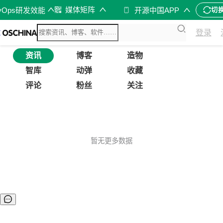
媒体矩阵
vOps研发效能
开源中国APP
切
登录
资讯
博客
造物
智库
动弹
收藏
评论
粉丝
关注
暂无更多数据