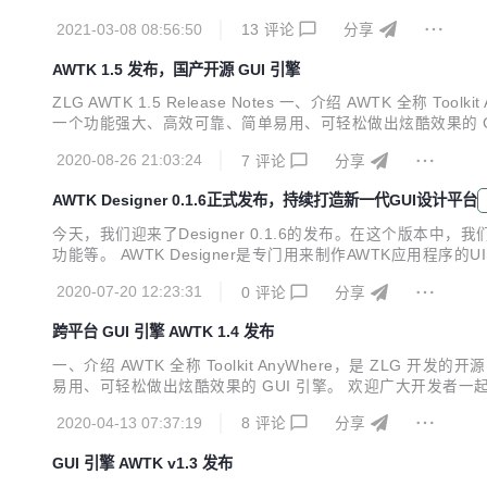
码仓库： 主源码仓库：https://github.com/zlgopen/awtk 镜像源码仓
2021-03-08 08:56:50
13
评论
分享
AWTK 1.5 发布，国产开源 GUI 引擎
ZLG AWTK 1.5 Release Notes 一、介绍 AWTK 全
一个功能强大、高效可靠、简单易用、可轻松做出炫酷效果的 GUI 引
orksOS 内置 GUI。 AWTK 源码仓库： 主源码仓库：https://gith
2020-08-26 21:03:24
7
评论
分享
AWTK Designer 0.1.6正式发布，持续打造新一代GUI设计平台
今天，我们迎来了Designer 0.1.6的发布。在这个
功能等。 AWTK Designer是专门用来制作AWTK应用程
元素的布局、设置控件属性、给控件添加动画效果和设置样式等。 得益
2020-07-20 12:23:31
0
评论
分享
布。在这个...
跨平台 GUI 引擎 AWTK 1.4 发布
一、介绍 AWTK 全称 Toolkit AnyWhere，是 ZL
易用、可轻松做出炫酷效果的 GUI 引擎。 欢迎广大开发者一起参与开发
码仓库： 主源码仓库：https://github.com/zlgopen/awtk 镜像源码
2020-04-13 07:37:19
8
评论
分享
GUI 引擎 AWTK v1.3 发布