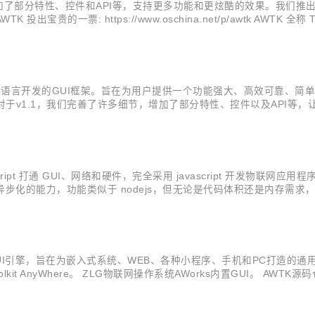
，增加了部分特性、控件和API等，支持更多功能和更炫酷的效果。我们
宝贵的一票: https://www.oschina.net/p/awtk AWTK 全称 
引擎，为用户提供一个功能强大、高效可靠、简单易用、可轻松做出炫酷效果的 
造的一套基于C语言开发的GUI框架。旨在为用户提供一个功能强大、高效可靠
对于v1.1，我们完善了许多细节，增加了部分特性、控件以及API等，
inter支持锚点； slide view indicator作为独立控件； 完善idl g
vascript 打通 GUI、网络和硬件，完全采用 javascript 开发物联网应用程序
步化的能力，功能类似于 nodejs，但无论是代码体积还是内存需求，iotjs 
 开发的开源 GUI 引擎，旨在为...
开发的开源GUI引擎，旨在为嵌入式系统、WEB、各种小程序、手机和PC打
nyWhere。 ZLG物联网操作系统AWorks内置GUI。 AWTK源码仓库： 主源
果截图： 二、最终目标： 支持开发嵌入式应用程序。 支持开发Linux应用程序。...