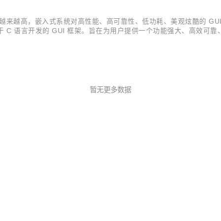
来越高，嵌入式系统对高性能、高可靠性、低功耗、美观炫酷的 GUI 的需
心打造的一套基于 C 语言开发的 GUI 框架。旨在为用户提供一个功能强大、
支持纯 C 语言编程，使用无门槛； 小巧高效，最小仅需 8K RAM+256
暂无更多数据