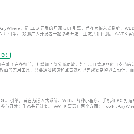
库：https://gitee.com/zlgopen/awtk A...
称 Toolkit AnyWhere，是 ZLG 开发的开源 GUI 引擎，旨在为嵌入
擎。 欢迎广大开发者一起参与开发：生态共建计划。 AWTK 寓意有两个方面
ub.com/zlgopen/awtk 镜像源码仓库：https...
拒绝
版本中，我们完善了许多细节，并增加了部分新功能，如：项目管理器窗口支
序的UI界面的实用工具，只要通过拖曳和点击就可以完成复杂的界面设计，而且
于AWTK强大的功能和跨平台特性，AWTK Designer本身也是基于A
G 开发的开源 GUI 引擎，旨在为嵌入式系统、WEB、各种小程序、手机和 P
：生态共建计划。 AWTK 寓意有两个方面： Toolkit AnyWhere。 
仓库：https://gitee.com/zlgopen/awtk 稳...