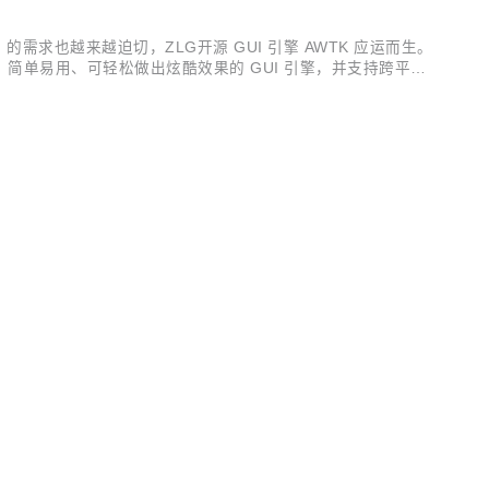
求也越来越迫切，ZLG开源 GUI 引擎 AWTK 应运而生。
高效可靠、简单易用、可轻松做出炫酷效果的 GUI 引擎，并支持跨平台
K FLASH，可运行在 Cortex-M3 等小...