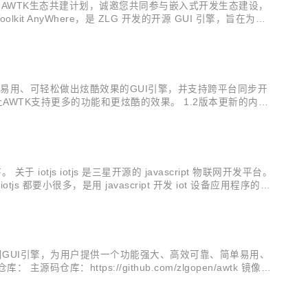
推出AWTK生态共建计划，诚邀您共同参与嵌入式开发生态建设，
Toolkit AnyWhere，是 ZLG 开发的开源 GUI 引擎，旨在为嵌入
GUI 引擎。 欢迎广大开...
、简单易用、可轻松做出炫酷效果的GUI引擎，并支持跨平台同步开
让AWTK支持更多的功能和更炫酷的效果。 1.2版本更新的内容
en工具； 完善doc gen工具； ...
。 关于 iotjs iotjs 是三星开源的 javascript 物联网开发平台。
都要小很多，是用 javascript 开发 iot 设备应用程序的首
造的通用GUI引擎，为用户提供一个功能强大、高效可靠、简单易用、
码仓库：https://github.com/zlgopen/awtk 镜像源