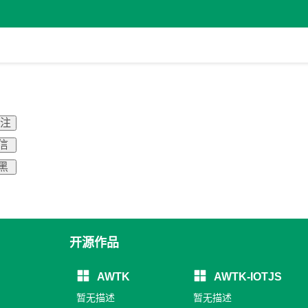
关注
信
黑
开源作品
AWTK
AWTK-IOTJS
暂无描述
暂无描述