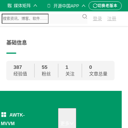
媒体矩阵
开源中国APP
切换老版本
登录
注册
基础信息
387
55
1
0
经验值
粉丝
关注
文章总量
AWTK-
MVVM
更多