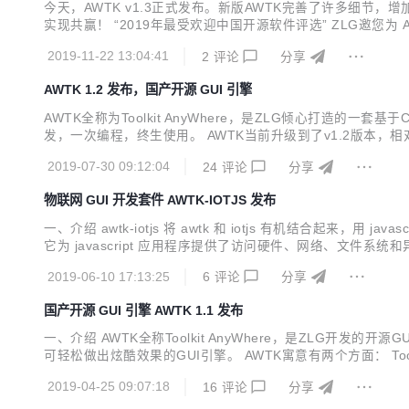
今天，AWTK v1.3正式发布。新版AWTK完善了许多细节
实现共赢！ “2019年最受欢迎中国开源软件评选” ZLG邀您为 AWTK 投出
式系统、WEB、各种小程序、手机和 PC 打造的通用 GUI 
2019-11-22 13:04:41
2
评论
分享
AWTK 1.2 发布，国产开源 GUI 引擎
AWTK全称为Toolkit AnyWhere，是ZLG倾心打
发，一次编程，终生使用。 AWTK当前升级到了v1.2版本，相
细节完善 输入法候选字支持滚动； slider支持上下左右键； guage po
2019-07-30 09:12:04
24
评论
分享
物联网 GUI 开发套件 AWTK-IOTJS 发布
一、介绍 awtk-iotjs 将 awtk 和 iotjs 有机结合起来，用 ja
它为 javascript 应用程序提供了访问硬件、网络、文件系统和异
选。 关于 AWTK AWTK 全称 Toolkit AnyWhere，是 ZLG
2019-06-10 17:13:25
6
评论
分享
国产开源 GUI 引擎 AWTK 1.1 发布
一、介绍 AWTK全称Toolkit AnyWhere，是ZLG
可轻松做出炫酷效果的GUI引擎。 AWTK寓意有两个方面： Toolkit A
码仓库：https://gitee.com/zlgopen/awtk 运行效
2019-04-25 09:07:18
16
评论
分享