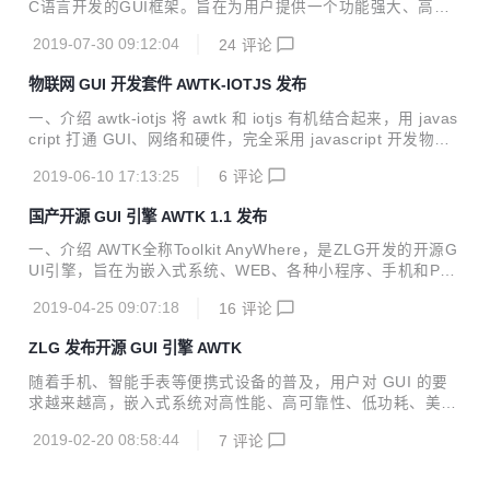
C语言开发的GUI框架。旨在为用户提供一个功能强大、高效
效可靠、简单易用、可轻松做出炫酷效果的 GUI 引擎。 欢迎
可靠、简单易用、可轻松做出炫酷效果的GUI引擎，并支持跨
广大开...
2019-07-30 09:12:04
24
评论
平台同步开发，一次编程，终生使用。 AWTK当前升级到了v
1.2版本，相对于v1.1，我们完善了许多细节，增加了部分特
物联网 GUI 开发套件 AWTK-IOTJS 发布
性、控件以及API等，让AWTK支持更多的功能和更炫酷的效
果。 1.2版本更新的内容 细节完善 输入法候选字支持滚动； s
一、介绍 awtk-iotjs 将 awtk 和 iotjs 有机结合起来，用 javas
lider支持上下左右键； guage pointer支持锚点； slide view i
cript 打通 GUI、网络和硬件，完全采用 javascript 开发物联
ndicator作为独立控件； 完善idl gen工具； 完善doc gen工
网应用程序。 关于 iotjs iotjs 是三星开源的 javascript 物联网
具； ...
2019-06-10 17:13:25
6
评论
开发平台。它为 javascript 应用程序提供了访问硬件、网络、
文件系统和异步化的能力，功能类似于 nodejs，但无论是代
国产开源 GUI 引擎 AWTK 1.1 发布
码体积还是内存需求，iotjs 都要小很多，是用 javascript 开发
iot 设备应用程序的首选。 关于 AWTK AWTK 全称 Toolkit An
一、介绍 AWTK全称Toolkit AnyWhere，是ZLG开发的开源G
yWhere，是 ZLG 开发的开源 GUI 引擎，旨在为...
UI引擎，旨在为嵌入式系统、WEB、各种小程序、手机和PC
打造的通用GUI引擎，为用户提供一个功能强大、高效可靠、
2019-04-25 09:07:18
16
评论
简单易用、可轻松做出炫酷效果的GUI引擎。 AWTK寓意有两
个方面： Toolkit AnyWhere。 ZLG物联网操作系统AWorks内
ZLG 发布开源 GUI 引擎 AWTK
置GUI。 AWTK源码仓库： 主源码仓库：https://github.com/
zlgopen/awtk 镜像源码仓库：https://gitee.com/zlgopen/awt
随着手机、智能手表等便携式设备的普及，用户对 GUI 的要
k 运行效果截图： 二、最终目标： 支持开发嵌入式应用程
求越来越高，嵌入式系统对高性能、高可靠性、低功耗、美观
序。 支持开发Linux应用程序。...
炫酷的 GUI 的需求也越来越迫切，ZLG开源 GUI 引擎 AWTK
2019-02-20 08:58:44
7
评论
应运而生。 AWTK 全称为 Toolkit AnyWhere，是 ZLG 倾心
打造的一套基于 C 语言开发的 GUI 框架。旨在为用户提供一
个功能强大、高效可靠、简单易用、可轻松做出炫酷效果的 G