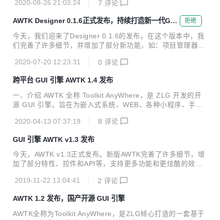
2020-08-26 21:03:24
7
评论
为用户提供一个功能强大、高效可靠、简单易用、可轻松做出
炫酷效果的 GUI 引擎。 欢迎广大开发者一起参与开发：生态
AWTK Designer 0.1.6正式发布，持续打造新一代GUI
拒绝
共建计划。 AWTK 寓意有两个方面： Toolkit AnyWhere。 ZL
设计平台
G 物联网操作系统 AWorksOS 内置 GUI。 AWTK 源码仓库：
今天，我们迎来了Designer 0.1.6的发布。在这个版本中，我
主源码仓库：https://github.com/zlgopen/awtk 镜像源码仓
们完善了许多细节，并增加了部分新功能，如：项目管理器窗
库：https...
口支持简洁模式、窗体预览支持多种渲染模式以及许可管理页
2020-07-20 12:23:31
0
评论
面添加续期功能等。 AWTK Designer是专门用来制作AWTK
应用程序的UI界面的实用工具，只要通过拖曳和点击就可以完
跨平台 GUI 引擎 AWTK 1.4 发布
成复杂的界面设计，而且可以随时预览效果图。通过AWTK D
esigner即可完成UI界面元素的布局、设置控件属性、给控件
一、介绍 AWTK 全称 Toolkit AnyWhere，是 ZLG 开发的开
添加动画效果和设置样式等。 得益于AWTK强大的功能和跨平
源 GUI 引擎，旨在为嵌入式系统、WEB、各种小程序、手机
台特性，AWTK Designer本身也是基于AWTK构建的。 今
和 PC 打造的通用 GUI 引擎，为用户提供一个功能强大、高
天，我们迎来了Designer 0.1.6的发布。在这个...
2020-04-13 07:37:19
8
评论
效可靠、简单易用、可轻松做出炫酷效果的 GUI 引擎。 欢迎
广大开发者一起参与开发：生态共建计划。 AWTK 寓意有两
GUI 引擎 AWTK v1.3 发布
个方面： Toolkit AnyWhere。 ZLG 物联网操作系统 AWorks
OS 内置 GUI。 AWTK 源码仓库： 主源码仓库：https://githu
今天，AWTK v1.3正式发布。新版AWTK完善了许多细节，增
b.com/zlgopen/awtk 镜像源码仓库：https://gitee.com/zlgop
加了部分特性、控件和API等，支持更多功能和更炫酷的效
en/awtk 稳...
果。我们推出AWTK生态共建计划，诚邀您共同参与嵌入式开
2019-11-22 13:04:41
2
评论
发生态建设，实现共赢！ “2019年最受欢迎中国开源软件评
选” ZLG邀您为 AWTK 投出宝贵的一票: https://www.oschina.
AWTK 1.2 发布，国产开源 GUI 引擎
net/p/awtk AWTK 全称 Toolkit AnyWhere，是 ZLG 开发的开
源 GUI 引擎，旨在为嵌入式系统、WEB、各种小程序、手机
AWTK全称为Toolkit AnyWhere，是ZLG倾心打造的一套基于
和 PC 打造的通用 GUI 引擎，为用户提供一个功能强大、高