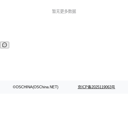
UI 引擎，并支持跨平台同步开发，一次编程，终生使用。 主
要特色： 开源免费，使用无拘束； 支持纯 C 语言编程，使用
暂无更多数据
无门槛； 小巧高效，最小仅需 8K RAM+256K FLASH，可运
行在 Cortex-M3 等小...
©OSCHINA(OSChina.NET)
京ICP备2025119063号