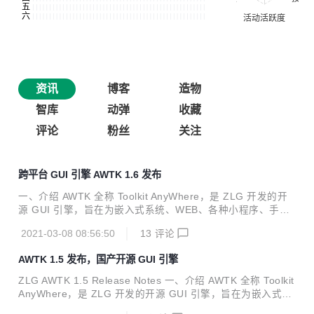
资讯
博客
造物
智库
动弹
收藏
评论
粉丝
关注
跨平台 GUI 引擎 AWTK 1.6 发布
一、介绍 AWTK 全称 Toolkit AnyWhere，是 ZLG 开发的开
源 GUI 引擎，旨在为嵌入式系统、WEB、各种小程序、手机
和 PC 打造的通用 GUI 引擎，为用户提供一个功能强大、高
2021-03-08 08:56:50
13
评论
效可靠、简单易用、可轻松做出炫酷效果的 GUI 引擎。 欢迎
广大开发者一起参与开发：生态共建计划。 AWTK 寓意有两
AWTK 1.5 发布，国产开源 GUI 引擎
个方面： Toolkit AnyWhere。 ZLG 物联网操作系统 AWorks
OS 内置 GUI。 AWTK 源码仓库： 主源码仓库：https://githu
ZLG AWTK 1.5 Release Notes 一、介绍 AWTK 全称 Toolkit
b.com/zlgopen/awtk 镜像源码仓库：https://gitee.com/zlgop
AnyWhere，是 ZLG 开发的开源 GUI 引擎，旨在为嵌入式系
en/awtk A...
统、WEB、各种小程序、手机和 PC 打造的通用 GUI 引擎，