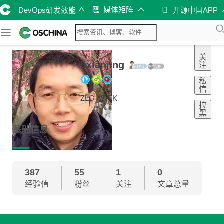
媒体矩阵
DevOps研发效能
开源中国APP
+
关
lixianjing
注
私
信
ZLG AWTK
拉
黑
基础信息
387
55
1
0
经验值
粉丝
关注
文章总量