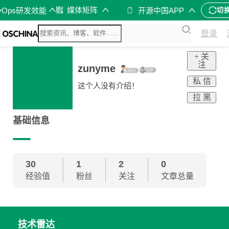
媒体矩阵
vOps研发效能
开源中国APP
切
登录
+ 关
注
zunyme
私 信
这个人没有介绍！
拉 黑
基础信息
30
1
2
0
经验值
粉丝
关注
文章总量
技术雷达