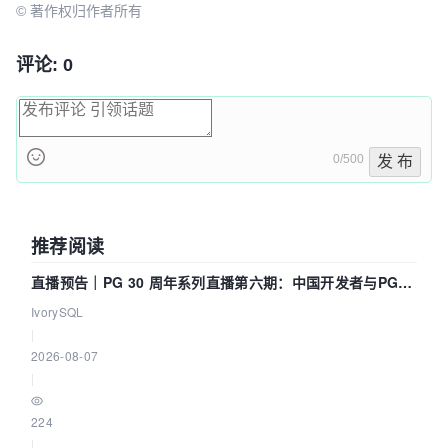
//面向1-3经验年前端开发人员

template
:
'<div>child-one</div>'
© 著作权归作者所有
var
 vm = 
new
Vue
({

评论: 0
el
:
'#app'
,

data
:{

type
:
'child'
　　},

methods
:{

0/500
发 布
handleClick
:
function
(
){

this
.
type
 = (
this
.
type
 === 
'child'
 ? 
'child-one'
 : 
'child'
)

推荐阅读
　　　　}

　　}

直播预告｜PG 30 周年系列直播第六期：中国开发者与PG内
核——我们改得动吗？我们贡献了什么？
IvorySQL
</
script
>
|
2026-08-07
|
224
|