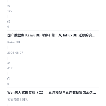
|
127
|
0
国产数据库 KaiwuDB 时序引擎：从 InfluxDB 迁移的完整
技术路径
KaiwuDB
|
2026-08-07
|
417
|
0
Wyn嵌入式BI实战（二）：直连模型与直连数据集怎么选，
参数为什么不生效？| 葡萄城技术团队
葡萄城技术团队
|