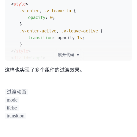
<
script
>
<
style
>
Vue
.
component
(
'child'
,{

.v-enter
, 
.v-leave-to
 {

template
:
'<div>child</div>'
opacity
: 
0
;

　　}

Vue
.
component
(
'child-one'
,{

.v-enter-acitve
, 
.v-leave-active
 {

template
:
'<div>child-one</div>'
transition
: opacity 
1s
;

var
 vm = 
new
Vue
({

</
style
>
展开代码
▼
el
:
'#app'
,

<
div
id
=
'app'
>
data
:{

<
transition
mode
=
'out-in'
>
这样也实现了多个组件的过渡效果。
show
:
true
<
component
:is
=
'type'
>
</
component
>
　　},

</
transition
>
methods
:{

<
button
 @
click
=
'handleClick'
>
切换
</
button
>
handleClick
:
function
(
){

</
div
>
过渡动画
this
.
show
 = !
this
.
show
;

mode
　　　　}

<
script
>
ifelse
　　}

Vue
.
component
(
'child'
,{

transition
template
:
'<div>child</div>'
</
script
>
//前端全栈学习交流圈：866109386

Vue
.
component
(
'child-one'
,{
