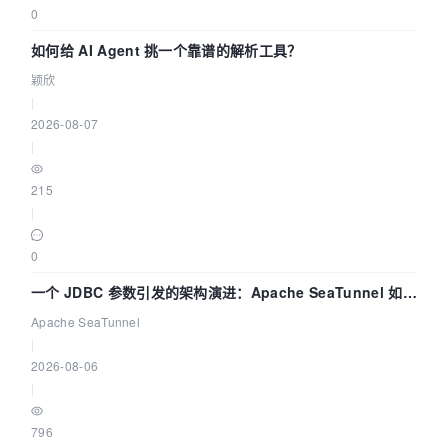
0
如何给 AI Agent 挑一个靠谱的解析工具？
颖欣
|
2026-08-07
|
215
|
0
一个 JDBC 参数引发的架构演进：Apache SeaTunnel 如何
解决数据同步中的“定时 Flush”难题
Apache SeaTunnel
|
2026-08-06
|
796