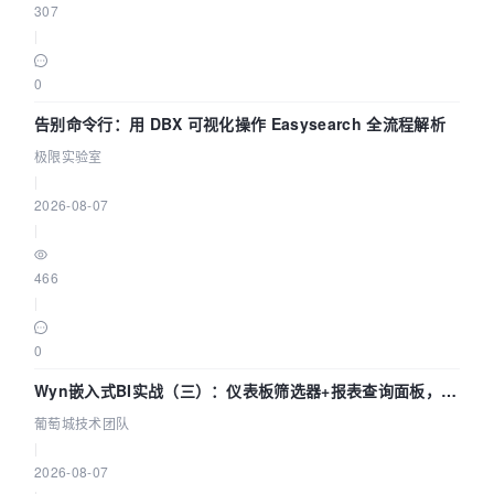
307
|
0
告别命令行：用 DBX 可视化操作 Easysearch 全流程解析
极限实验室
|
2026-08-07
|
466
|
0
Wyn嵌入式BI实战（三）：仪表板筛选器+报表查询面板，参
数联动全闭环
葡萄城技术团队
|
2026-08-07