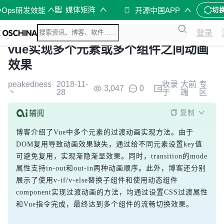
媒体矩阵
vOps研发效能
开源中国APP
切
登录
vue实现多个元素或多个组件之间动画
效果
peakedness
2018-11-
收录
大前
专
3,047
0
丶
28
于
端
区
复制
博客介绍了Vue中多个元素的过渡动画实现方法。由于
DOM复用导致动画效果缺失，通过给不同元素设置key值
可避免复用，实现渐隐渐显效果。同时，transition的mode
属性支持in-out和out-in两种动画顺序。此外，博客还分别
展示了使用v-if/v-else替换子组件和使用动态组件
component实现过渡动画的方法，均通过设置CSS过渡属性
和Vue指令完成，最终达到多个组件的流畅切换效果。