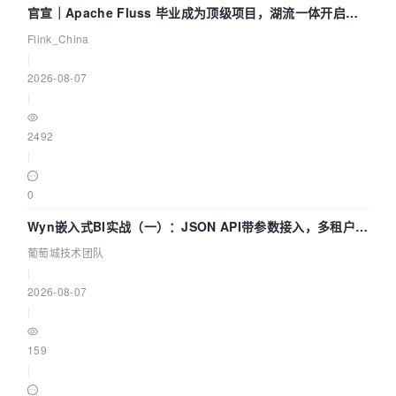
官宣｜Apache Fluss 毕业成为顶级项目，湖流一体开启
Agentic Lake 全面实时化时代
Flink_China
|
2026-08-07
|
2492
|
0
Wyn嵌入式BI实战（一）：JSON API带参数接入，多租户数
据源配置指南 | 葡萄城技术团队
葡萄城技术团队
|
2026-08-07
|
159
|