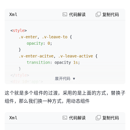
Xml
代码解读
复制代码
<
style
>
.v-enter
, 
.v-leave-to
 {

opacity
: 
0
;

　　}

.v-enter-acitve
, 
.v-leave-active
 {

transition
: opacity 
1s
;

</
style
>
展开代码
▼
<
div
id
=
'app'
>
<
transition
mode
=
'out-in'
>
这个就是多个组件的过渡，采用的是上面的方式，替换子
<
child
v-if
=
'show'
>
</
child
>
组件，那么我们换一种方式，用动态组件
<
child-one
v-else
>
</
child-one
>
</
transition
>
<
button
 @
click
=
'handleClick'
>
切换
</
button
>
Xml
代码解读
复制代码
</
div
>