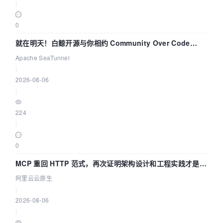
|
0
就在明天！白鲸开源与你相约 Community Over Code
Asia 2026 主题演讲！
Apache SeaTunnel
|
2026-08-06
|
224
|
0
MCP 重回 HTTP 范式，再次证明架构设计和工程实践才是稀
缺资源
阿里云云原生
|
2026-08-06
|