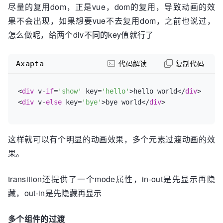
</
transition
>
尽量的复用dom，正是vue，dom的复用，导致动画的效
<
button
 @
click
=
'handleClick'
>
切换
</
button
>
果不会出现，如果想要vue不去复用dom，之前也说过，
</
div
>
怎么做呢，给两个div不同的key值就行了
<
script
>
var
 vm = 
new
Vue
({

el
:
'#app'
,

Axapta
代码解读
复制代码
data
:{

show
:
true
　　},

<
div
 v-
if
=
'show'
 key=
'hello'
>hello world</
div
>

<
div
methods
 v-
else
:{

 key=
'bye'
>bye world</
div
handleClick
:
function
(
){

this
.
show
 = !
this
.
show
;

　　　　}

这样就可以有个明显的动画效果，多个元素过渡动画的效
　　}

果。
</
script
>
transition还提供了一个mode属性，in-out是先显示再隐
//前端全栈学习交流圈：866109386

//面向1-3经验年前端开发人员

藏，out-in是先隐藏再显示
多个组件的过渡