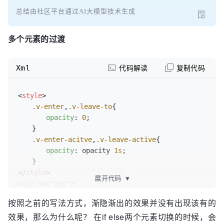
总结由社区平台通过AI大模型技术生成
多个元素的过渡
Xml
代码解读
复制代码
<
style
>
.v-enter
,
.v-leave-to
{

opacity
: 
0
;

　　}

.v-enter-acitve
,
.v-leave-active
{

opacity
: opacity 
1s
;

</
style
>
展开代码
▼
<
div
id
=
'app'
>
<
transition
>
按照之前的写法方式，渐隐渐出的效果并没有出现该有的
<
div
v-if
=
'show'
>
hello world
</
div
>
效果，那么为什么呢？ 在if else两个元素切换的时候，会
<
div
v-else
>
bye world
</
div
>