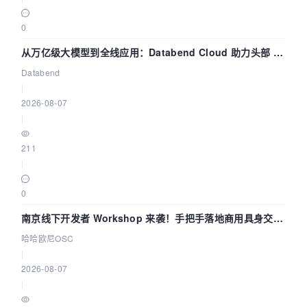
0
从万亿级大模型到全线应用：Databend Cloud 助力头部 AI
企业构建全链路 Trace 数据管道
Databend
|
2026-08-07
|
211
|
0
南京线下开发者 Workshop 来袭！手把手落地商用具身交互
智能 Agent 应用
哈哈欧尼OSC
|
2026-08-07
|