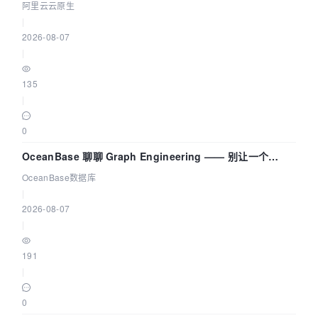
拓扑可视化构建 AI 流量治理底座
阿里云云原生
|
2026-08-07
|
135
|
0
OceanBase 聊聊 Graph Engineering —— 别让一个
Agent 既当运动员又
OceanBase数据库
|
2026-08-07
|
191
|
0