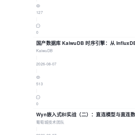
127
|
0
国产数据库 KaiwuDB 时序引擎：从 Influ
KaiwuDB
|
2026-08-07
|
513
|
0
Wyn嵌入式BI实战（二）：直连模型与直连
葡萄城技术团队
|