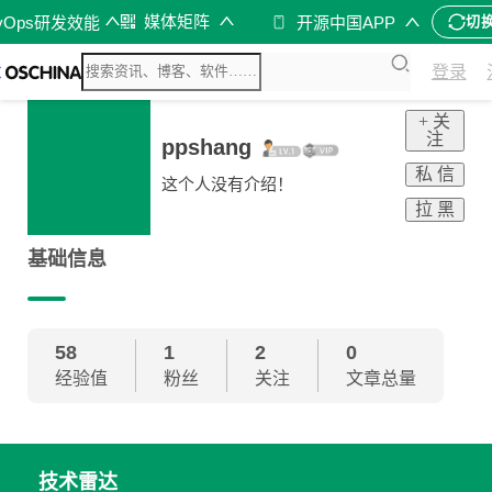
媒体矩阵
vOps研发效能
开源中国APP
切
登录
+ 关
注
ppshang
私 信
这个人没有介绍！
拉 黑
基础信息
58
1
2
0
经验值
粉丝
关注
文章总量
技术雷达