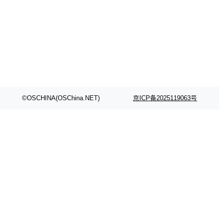
©OSCHINA(OSChina.NET)
京ICP备2025119063号