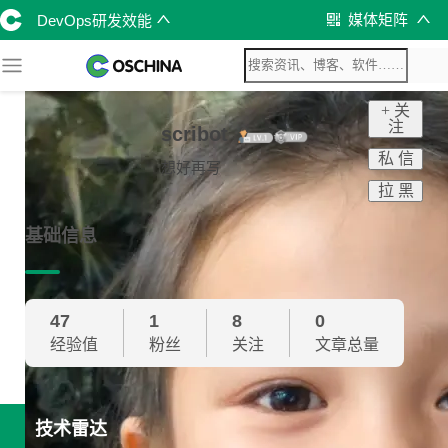
媒体矩阵
DevOps研发效能
+ 关
注
scribot
私 信
想好再写
拉 黑
基础信息
47
1
8
0
经验值
粉丝
关注
文章总量
技术雷达