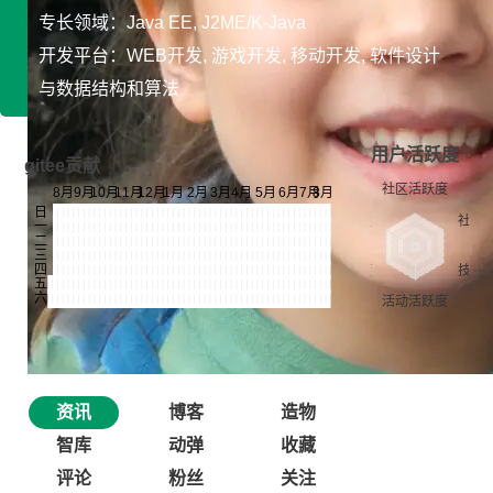
专长领域：Java EE, J2ME/K-Java
开发平台：WEB开发, 游戏开发, 移动开发, 软件设计
与数据结构和算法
用户活跃度
gitee贡献
资讯
博客
造物
智库
动弹
收藏
评论
粉丝
关注