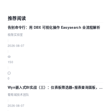
推荐阅读
告别命令行：用 DBX 可视化操作 Easysearch 全流程解析
极限实验室
|
2026-08-07
|
150
|
0
Wyn嵌入式BI实战（三）：仪表板筛选器+报表查询面板，参
数联动全闭环
葡萄城技术团队
|
2026-08-07
|