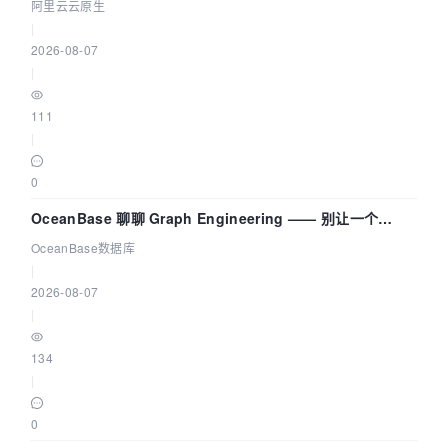
拓扑可视化构建 AI 流量治理底座
阿里云云原生
|
2026-08-07
|
111
|
0
OceanBase 聊聊 Graph Engineering —— 别让一个
Agent 既当运动员又
OceanBase数据库
|
2026-08-07
|
134
|
0