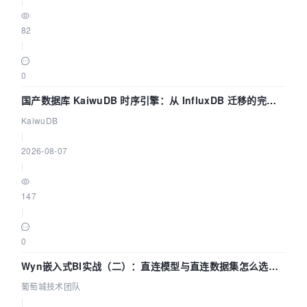
82
|
0
国产数据库 KaiwuDB 时序引擎：从 InfluxDB 迁移的完整
技术路径
KaiwuDB
|
2026-08-07
|
147
|
0
Wyn嵌入式BI实战（二）：直连模型与直连数据集怎么选，
参数为什么不生效？| 葡萄城技术团队
葡萄城技术团队
|