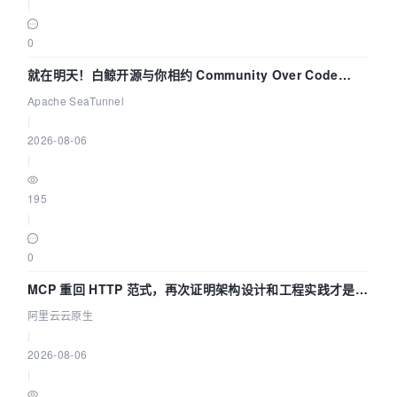
|
0
就在明天！白鲸开源与你相约 Community Over Code
Asia 2026 主题演讲！
Apache SeaTunnel
|
2026-08-06
|
195
|
0
MCP 重回 HTTP 范式，再次证明架构设计和工程实践才是稀
缺资源
阿里云云原生
|
2026-08-06
|