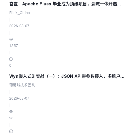
官宣｜Apache Fluss 毕业成为顶级项目，湖流一体开启
Agentic Lake 全面实时化时代
Flink_China
|
2026-08-07
|
1257
|
0
Wyn嵌入式BI实战（一）：JSON API带参数接入，多租户数
据源配置指南 | 葡萄城技术团队
葡萄城技术团队
|
2026-08-07
|
98
|