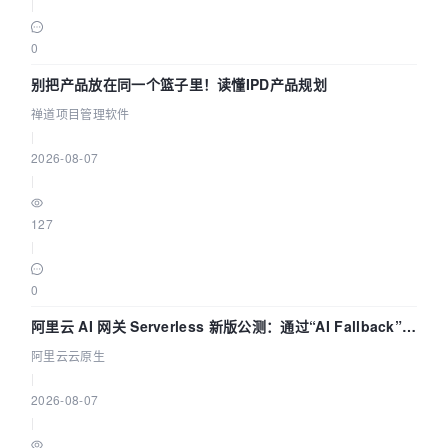
|
0
别把产品放在同一个篮子里！读懂IPD产品规划
禅道项目管理软件
|
2026-08-07
|
127
|
0
阿里云 AI 网关 Serverless 新版公测：通过“AI Fallback”与
拓扑可视化构建 AI 流量治理底座
阿里云云原生
|
2026-08-07
|