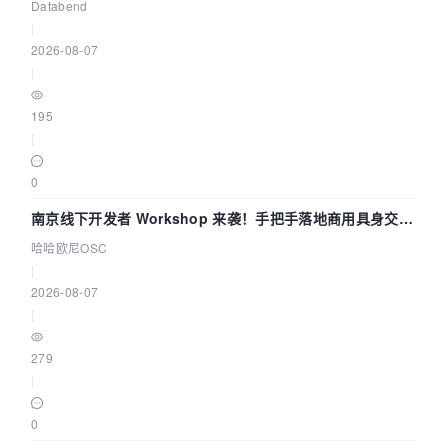
企业构建全链路 Trace 数据管道
Databend
|
2026-08-07
|
195
|
0
南京线下开发者 Workshop 来袭！手把手落地商用具身交互
智能 Agent 应用
哈哈欧尼OSC
|
2026-08-07
|
279
|
0