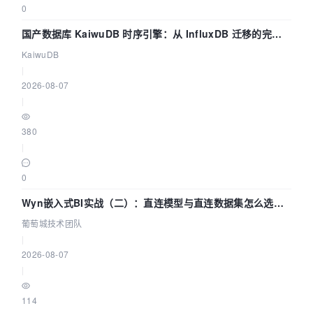
0
国产数据库 KaiwuDB 时序引擎：从 InfluxDB 迁移的完整
技术路径
KaiwuDB
|
2026-08-07
|
380
|
0
Wyn嵌入式BI实战（二）：直连模型与直连数据集怎么选，
参数为什么不生效？| 葡萄城技术团队
葡萄城技术团队
|
2026-08-07
|
114