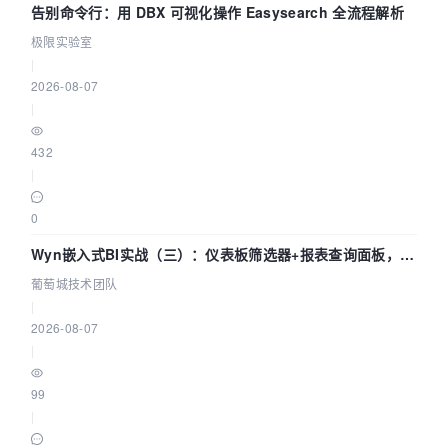
告别命令行：用 DBX 可视化操作 Easysearch 全流程解析
极限实验室
|
2026-08-07
|
432
|
0
Wyn嵌入式BI实战（三）：仪表板筛选器+报表查询面板，参
数联动全闭环
葡萄城技术团队
|
2026-08-07
|
99
|