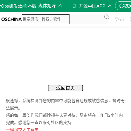
媒体矩阵
vOps研发效能
开源中国APP
切
登录
返回首页
很遗憾，系统检测到您的内容中可能包含违规或敏感信息，暂时无
法展示。
您的每一篇创作我们都珍视并认真对待，复审将在工作日2小时内
完成。感谢您一直以来对社区的支持!
一键提交人工复审