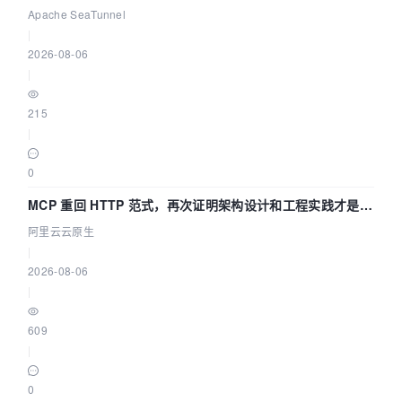
Asia 2026 主题演讲！
Apache SeaTunnel
|
2026-08-06
|
215
|
0
MCP 重回 HTTP 范式，再次证明架构设计和工程实践才是稀
缺资源
阿里云云原生
|
2026-08-06
|
609
|
0