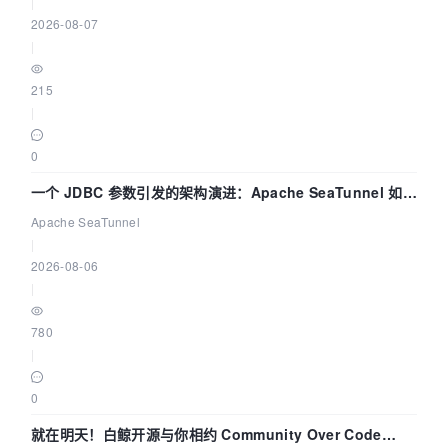
|
2026-08-07
|
215
|
0
一个 JDBC 参数引发的架构演进：Apache SeaTunnel 如何
解决数据同步中的“定时 Flush”难题
Apache SeaTunnel
|
2026-08-06
|
780
|
0
就在明天！白鲸开源与你相约 Community Over Code