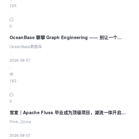
135
|
0
OceanBase 聊聊 Graph Engineering —— 别让一个
Agent 既当运动员又
OceanBase数据库
|
2026-08-07
|
182
|
0
官宣｜Apache Fluss 毕业成为顶级项目，湖流一体开启
Agentic Lake 全面实时化时代
Flink_China
|
2026-08-07