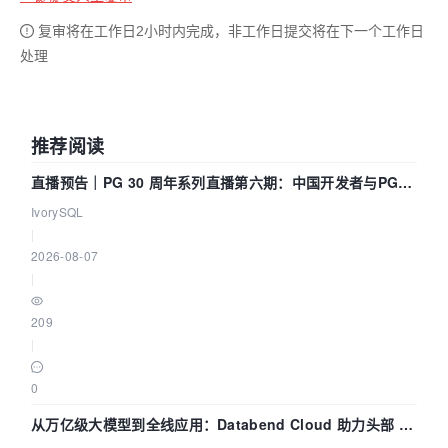
复审将在工作日2小时内完成，非工作日提交将在下一个工作日
处理
推荐阅读
直播预告｜PG 30 周年系列直播第六期：中国开发者与PG内
核——我们改得动吗？我们贡献了什么？
IvorySQL
|
2026-08-07
|
209
|
0
从万亿级大模型到全线应用：Databend Cloud 助力头部 AI