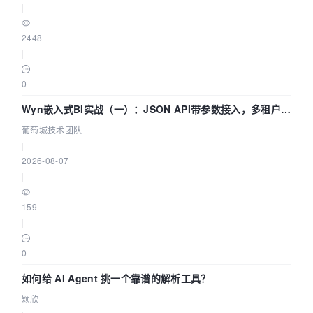
|
2448
|
0
Wyn嵌入式BI实战（一）：JSON API带参数接入，多租户数
据源配置指南 | 葡萄城技术团队
葡萄城技术团队
|
2026-08-07
|
159
|
0
如何给 AI Agent 挑一个靠谱的解析工具？
颖欣