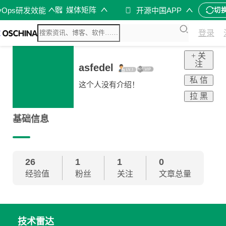
媒体矩阵
vOps研发效能
开源中国APP
切
登录
+ 关
注
asfedel
私 信
这个人没有介绍！
拉 黑
基础信息
26
1
1
0
经验值
粉丝
关注
文章总量
技术雷达