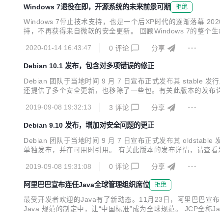
Windows 7退役在即，开源系统的未来前景可期
拒绝
Windows 7停止技术支持，也是一个后XP时代的逐渐落幕 2
持，不再获得来自微软的安全更新。 回顾Windows 7的整个
1%的国内用户使用Windows 7作为计算机的操作系统，而使用Wi
2020-01-14 16:43:47
0
评论
分享
Debian 10.1 发布，包含对多项错误的修正
Debian 团队于当地时间 9 月 7 日宣布正式发布其 stab
还提供了多个安全更新，也移除了一些包。有关此版本的发布详情，
级到当前版本。
2019-09-08 19:32:13
3
评论
分享
Debian 9.10 发布，增加对安全问题的更正
Debian 团队于当地时间 9 月 7 日宣布正式发布其 olds
单独发布，并在可用时引用。 有关此版本的发布详情，请查看发布公告
件包升级到当前版本。
2019-09-08 19:31:08
0
评论
分享
阿里巴巴宣布连任Java全球管理组织席位
拒绝
最受开发者欢迎的Java有了新动态。11月23日，阿里巴巴宣
Java 规范的制定中，让“中国标准”成为全球规范。 JCP全称Ja
用最为广泛的开发语言之一，Java已经在手机应用、PC软件