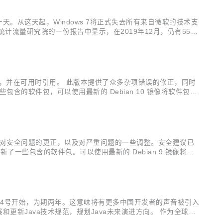
后一天。从这天起，Windows 7将正式失去所有来自微软的技术支
统计流量研究院的一份报告中显示，在2019年12月，仍有55.0
一半。 2020年1月2日， 市场调查机构Netmar...
议已单独发布，并在可用时引用。 此版本提供了众多杂项错误的修正，同时
含的软件包，可以使用最新的 Debian 10 镜像将软件包升
此版本主要增加了对安全问题的更正，以及对严重问题的一些调整。安全建议已
新了一些包含的软件包。可以使用最新的 Debian 9 镜像将软
12月4号开始，为期两年。这意味将有更多中国开发者的声音被引入
包括发展和更新Java技术规范，规划Java未来演进方向。 作为全球使
。 阿里巴巴是Java受益最多也是回馈最多的科技公司之一。2