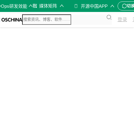
媒体矩阵
vOps研发效能
开源中国APP
切
登录