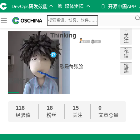
媒体矩阵
DevOps研发效能
开源中国APP
+
Thinking
关
注
曹
私
信
拉
每首歌是每张脸
黑
基础信息
118
18
15
0
经验值
粉丝
关注
文章总量