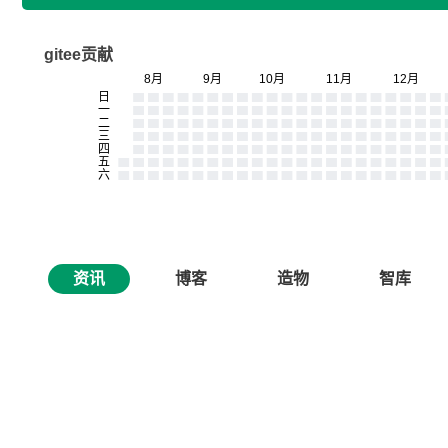
gitee贡献
资讯
博客
造物
智库