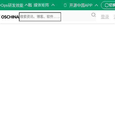
媒体矩阵
vOps研发效能
开源中国APP
切
登录