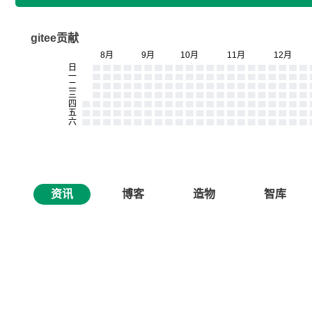
gitee贡献
资讯
博客
造物
智库