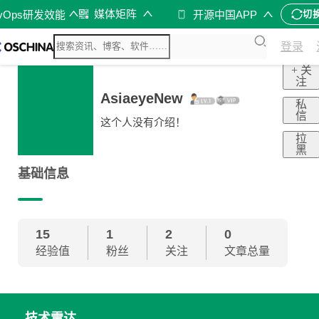
媒体矩阵
evOps研发效能
开源中国APP
切
登录
+ 关
注
AsiaeyeNew
私
信
这个人没有介绍！
拉
黑
基础信息
15
1
2
0
经验值
粉丝
关注
文章总量
技术雷达