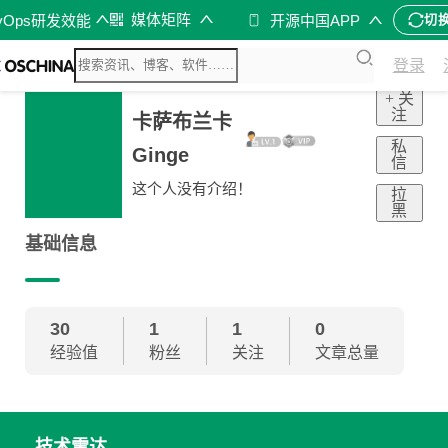
媒体矩阵
vOps研发效能
开源中国APP
切
登录
+ 关
注
卡萨布兰卡
私
Ginge
信
这个人没有介绍！
拉
黑
基础信息
30
1
1
0
经验值
粉丝
关注
文章总量
技术雷达