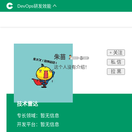
DevOps研发效能
+ 关注
朱苗
私 信
这个人没有介绍！
拉 黑
技术雷达
专长领域：暂无信息
开发平台：暂无信息