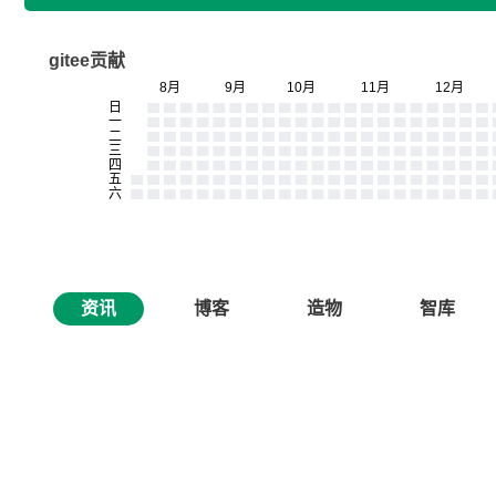
gitee贡献
资讯
博客
造物
智库