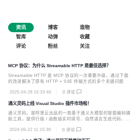
资讯
博客
造物
智库
动弹
收藏
评论
粉丝
关注
MCP 协议：为什么 Streamable HTTP 是最佳选择？
Streamable HTTP 是 MCP 协议的一次重要升级，通过下面
的改进解决了原有 HTTP + SSE 传输方式的多个关键问题
2025-04-28 16:33:40
0
评论
通义灵码上线 Visual Studio 插件市场啦！
通义灵码，是阿里云出品的一款基于通义大模型的智能编码辅
助工具，提供行级 / 函数级实时续写、自然语言生成代码、单
元测试生成、代码优化、注释生成、代码解释、研发智能问
2024-06-22 11:15:38
0
评论
答、异常报错排查等能力，提供代码智能生成、研发智能问答
能力。