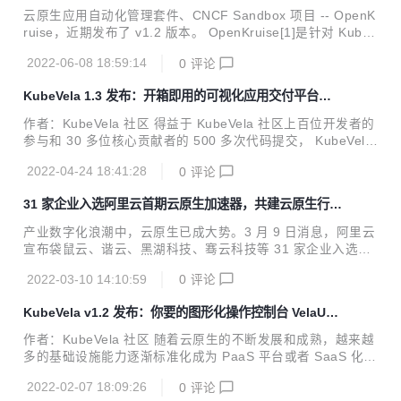
态 Pod 拓扑固定与 IP 复用
商的采纳和支持。以 Terrafrom 模型为核心的云服务 IaC 生
云原生应用自动化管理套件、CNCF Sandbox 项目 -- OpenK
态已经形成。然而在 Kubernetes 大行其道的今天，IaC 被冠
ruise，近期发布了 v1.2 版本。 OpenKruise[1]是针对 Kuber
以更广大的想象空间，Terraform IaC 能力和生态成果如果融
netes 的增强能力套件，聚焦于云原生应用的部署、升级、运
入 Kubernetes 世界，我们认为这...
2022-06-08 18:59:14
0
评论
维、稳定性防护等领域。所有的功能都通过 CRD 等标准方式
扩展，可以适用于 1.16 以上版本的任意 Kubernetes 集群。
KubeVela 1.3 发布：开箱即用的可视化应用交付平台引
单条 helm 命令即可完成 Kruise 的一键部署，无需更多配
入插件生态、权限认证、版本化等企业级新特性
置。 版本解析 在 v1.2 版本中，OpenKruise 提供了一个名为
作者：KubeVela 社区 得益于 KubeVela 社区上百位开发者的
PersistentPodState 的新 CRD 和控制器，在 CloneSet statu
参与和 30 多位核心贡献者的 500 多次代码提交， KubeVela
s 和 lif...
1.3 版本正式发布。相较于三个月前发布的 v1.2 版本 [1] ，新
2022-04-24 18:41:28
0
评论
版本在 OAM 核心引擎（Vela Core），可视化应用交付平台
(VelaUX) 和社区插件生态这三方面都给出了大量新特性。这
31 家企业入选阿里云首期云原生加速器，共建云原生行业
些特性的诞生均源自于阿里巴巴、LINE、招商银行、爱奇艺等
新生态
社区用户大量的深度实践，最终贡献到 KubeVela 项目中，形
产业数字化浪潮中，云原生已成大势。3 月 9 日消息，阿里云
成大家可以开箱即用的功能。 现代化应用交付的痛点和挑战
宣布袋鼠云、谐云、黑湖科技、骞云科技等 31 家企业入选阿
那么，现代化的云原生应用交付和管理，我们到底遇到了什么
里云首期云原生加速器，其中超半数企业为 B 轮及以上融资，
痛点和挑战呢？ 1...
2022-03-10 14:10:59
0
评论
1/5 企业为 C 轮及以上。入选企业总估值超过 338 亿，覆盖
制造业、新零售、互联网、医疗等多个领域。多方合作加速行
KubeVela v1.2 发布：你要的图形化操作控制台 VelaUX
业新生态，共同实现云原生技术升级。 据悉，阿里云在 2021
终于来了！
年启动了云原生加速器计划，致力于发掘和寻找云原生领域优
作者：KubeVela 社区 随着云原生的不断发展和成熟，越来越
秀的创新企业，帮助企业破解成长密码。在为期一年的加速成
多的基础设施能力逐渐标准化成为 PaaS 平台或者 SaaS 化产
长计划中，阿里云云原生加速器将通过 2 次集结+ N 次业务对
品。一个产品的诞生不再像过去那样需要建立一个团队，从开
接，开放阿里云生态和业务资源，提供技术和产品支持，链接
2022-02-07 18:09:26
0
评论
发、测试一直到运维、基础设施全部分多种角色系统完成。如