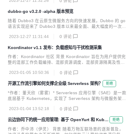
2023-12-27 11:32:26
0
评论
dubbo-go v3.2.0 -alpha 版本预览
随着 Dubbo3 在云原生微服务方向的快速发展，Dubbo 的 go
语言实现迎来了 Dubbo3 版本以来最全面、最大幅度的一次升
级，这次升级是全方位的，涉及 API、协议、流量管控、可观
2023-12-27 11:31:44
0
评论
测能力等。
Koordinator v1.1 发布：负载感知与干扰检测采集
作者：Koordinator 社区 背景 Koordinator 旨在为用户提供完
整的混部工作负载编排、混部资源调度、混部资源隔离及性能
调优解决方案，帮助用户提高延迟敏感服务的运行性能，挖掘
2023-01-05 10:50:36
0
评论
空闲节点资源并分配给真正有需要的计算任务，从而提高全局
的资源利用效率。 从 2022 年 4 月发布以来，Koordinator 迄
开源工作流引擎如何支撑企业级 Serverless 架构？
拒绝
今一共迭代发布了 9 个版本。项目经历的大半年发展过程中，
社区吸纳了包括阿里巴巴、小米、小红书、爱奇艺、360、有
*作者：董天欣（雾雾）* Serverless 应用引擎（SAE）是一款
赞等在内的大量优秀工程师，贡献了众多的想法、代码和场
底层基于 Kubernetes，实现了 Serverless 架构与微服务架构
景，一起推动 Koordinator 项目的成熟。 今天，很高兴地宣
结合的云产品。作为一款不断迭代的云产品，在快速发展的过
布 Koordinator v1.1 正式发...
2023-01-04 13:52:18
0
评论
程中也遇到了许多挑战。如何在蓬勃发展的云原生时代中解决
这些挑战，并进行可靠快速的云架构升级？SAE 团队和 Kube
云边协同下的统一应用管理: 基于 OpenYurt 和 KubeV
拒绝
Vela 社区针对这些挑战开展了紧密合作，并给出了云原生下的
ela 的解决方案
开源可复制解决方案——KubeVela Workflow。 本文将详细介
作者：乔中沛（伊灵） 背景 随着万物互联场景的逐渐普及，
绍 SAE 使用 KubeVela Workflow 进行架构升级的解决方案，