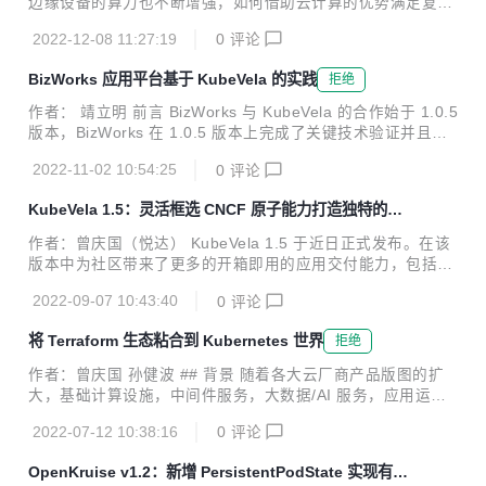
边缘设备的算力也不断增强，如何借助云计算的优势满足复杂
并对多个实践场景进行一一解读。 ## Serverless 时代下的
多样化的边缘应用场景，让云原生技术延伸到端和边缘成为了
挑...
2022-12-08 11:27:19
0
评论
新的技术挑战，“云边协同”正在逐渐成为新的技术焦点。本文
将围绕 CNCF 的两大开源项目 KubeVela 和 OpenYurt，以一
BizWorks 应用平台基于 KubeVela 的实践
拒绝
个实际的 Helm 应用交付的场景，为大家介绍云边协同的解决
方案。 OpenYurt 专注于以无侵入的方式将 Kubernetes 扩展
作者： 靖立明 前言 BizWorks 与 KubeVela 的合作始于 1.0.5
到边缘计算领域。OpenYurt 依托原生 Kubernetes 的容器编
版本，BizWorks 在 1.0.5 版本上完成了关键技术验证并且在
排、调度能力，将边缘算力纳入到 Kubernetes 基础设施中统
1.2.5 版本上基础上扩展了 BizWorks 的应用部署和运维能
一管理，提供了诸如边缘自治...
2022-11-02 10:54:25
0
评论
力。通过近一年多的深度合作，BizWorks 通过 KubeVela 解
决了一些痛点和诉求，同时基于 KubeVela 功能和特性也沉淀
KubeVela 1.5：灵活框选 CNCF 原子能力打造独特的企
了一些实践，本文将分别通过介绍 BizWorks 在 KubeVela 使
业应用发布平台
用场景来讲述如何探索和实践云原生时代新一代 PaaS 平台持
作者：曾庆国（悦达） KubeVela 1.5 于近日正式发布。在该
续交付能力的落地。 BizWorks 介绍 BizWorks(https://bizwor
版本中为社区带来了更多的开箱即用的应用交付能力，包括新
ks.aliy...
增系统可观测；新增 Cloud Shell 终端，将 Vela CLI 搬到了
2022-09-07 10:43:40
0
评论
浏览器；增强的金丝雀发布；优化多环境应用交付工作流等。
进一步提升和打磨了 KubeVela 作为应用交付平台的高扩展性
将 Terraform 生态粘合到 Kubernetes 世界
拒绝
体验。另外，社区也正式开始推动项目提级到 CNCF Incubati
on 阶段，同时在多次社区会议中听取了多个社区标杆用户的
作者：曾庆国 孙健波 ## 背景 随着各大云厂商产品版图的扩
实践分享，这也证明了社区的良性发展。项目的成熟度，采纳
大，基础计算设施，中间件服务，大数据/AI 服务，应用运维
度皆取得了阶段性成绩。这非常感谢社区 200 多位开发者的
管理服务等都可以直接被企业和开发者拿来即用。我们注意到
贡献。 KubeVela 近一年来发布了五个大...
2022-07-12 10:38:16
0
评论
也有不少企业基于不同云厂商的服务作为基础来建设自己的企
业基础设施中台。为了更高效，统一的管理云服务，IaC 思想
OpenKruise v1.2：新增 PersistentPodState 实现有状
近年来盛行，其中 Terrafrom 更是成功得到了几乎所有的云厂