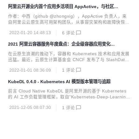
更多资本与创投资源...
今，敏捷组织文化和云原生技术驱动，使得这些职责更多的是
阿里云开源业内首个应用多活项目 AppActive，与社区共
“左移”到了开发者身上，测试左移、监控左移、安全左移，以
建云原生容灾标准
及 DevOps 等一系列理念都是在强调，通过开源项目或者云
作者：中西（github @zhongxig），AppActive 负责人，来
的产品和服务将测试、监控、安全、运维等一系列事务提前到
自阿里云云原生高可用架构团队，从事容灾架构和故障快恢的
开发阶段完成。这看似美好的愿景却给开发者带来了巨大的挑
研发和开源工作。 摘要： 继高可用架构团队的 Sentinel、Ch
战，开发者对底层五花八门的产品和复杂 API 缺乏掌控力，他
2022-01-20 14:48:13
6
评论
aosblade 开源后，第三个重磅高可用产品：应用多活 AppAct
们不仅仅是在做选择，更多...
ive 正式开源，形成高可用的三架马车，帮助企业构建稳定可
2021 阿里云容器服务年度盘点：企业级容器应用变化和
靠的企业级生产系统，提高企业面对容灾、容错、容量等问题
技术趋势观察
的稳态系统建设能力。 1 月 11 日，在上海的云原生实战峰会
在云原生浪潮的推动下，容器和 Kubernetes 技术和应用发展
上，阿里云智能研究员丁宇发布了“应用多活技术白皮书”，同
迅猛。最近，云原生计算基金会 CNCF 发布了与 SlashData
时为了推动业界容灾的发展，建立云原生业务容灾标准，阿里
联手撰写的 最新版《云原生开发现状报告》，该报告显示，
云对外开源“应用多活”中间件：AppActiv...
2022-01-01 08:36:09
1
评论
“Kubernetes 在过去的 12 个月取得了令人瞩目的增长——今
天，全球共有 560 万开发人员在使用 Kubernetes。对于那些
KubeDL 0.4.0 - Kubernetes AI 模型版本管理与追踪
拥有 500 多名员工的大型组织而言，Kubernetes 和容器的采
用率猛增，这意味着 Kubernetes 已经完全满足企业的需求。
前言 Cloud Native KubeDL 是阿里开源的基于 Kubernetes
很多时候，开发人员甚至在没有意识到 Kubernetes 的情况下
的 AI 工作负载管理框架，取自"Kubernetes-Deep-Learnin
就在使用它。” 云原生已经成为数字经济技术的创新基石，与
g"的缩写，希望能够依托阿里巴巴的场景，将大规模机器学习
此同时，容器...
2021-12-05 08:07:30
1
评论
作业调度与管理的经验反哺社区。目前 KubeDL 已经进入 CN
CF Sandbox 项目孵化，我们会不断探索云原生 AI 场景中的
最佳实践，助力算法科学家们简单高效地实现创新落地。 在最
新的 KubeDL Release 0.4.0 版本中，我们带来了模型版本管
理（ModelVersion）的能力，AI 科学家们可以像管理镜像一
样轻松地对模型版本进行追踪，打标及存储。更重要...