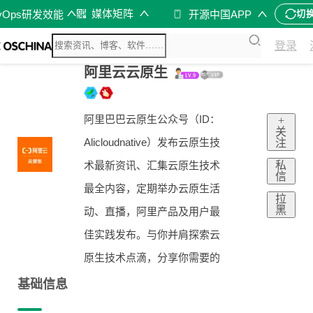
媒体矩阵
vOps研发效能
开源中国APP
切
登录
阿里云云原生
阿里巴巴云原生公众号（ID：
+
关
Alicloudnative）发布云原生技
注
私
术最新资讯、汇集云原生技术
信
最全内容，定期举办云原生活
拉
黑
动、直播，阿里产品及用户最
佳实践发布。与你并肩探索云
原生技术点滴，分享你需要的
基础信息