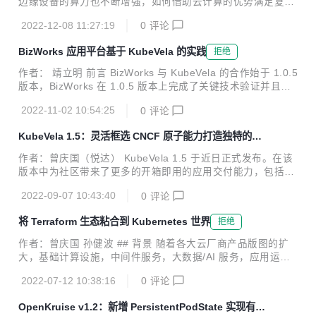
边缘设备的算力也不断增强，如何借助云计算的优势满足复杂
并对多个实践场景进行一一解读。 ## Serverless 时代下的
多样化的边缘应用场景，让云原生技术延伸到端和边缘成为了
挑...
2022-12-08 11:27:19
0
评论
新的技术挑战，“云边协同”正在逐渐成为新的技术焦点。本文
将围绕 CNCF 的两大开源项目 KubeVela 和 OpenYurt，以一
BizWorks 应用平台基于 KubeVela 的实践
拒绝
个实际的 Helm 应用交付的场景，为大家介绍云边协同的解决
方案。 OpenYurt 专注于以无侵入的方式将 Kubernetes 扩展
作者： 靖立明 前言 BizWorks 与 KubeVela 的合作始于 1.0.5
到边缘计算领域。OpenYurt 依托原生 Kubernetes 的容器编
版本，BizWorks 在 1.0.5 版本上完成了关键技术验证并且在
排、调度能力，将边缘算力纳入到 Kubernetes 基础设施中统
1.2.5 版本上基础上扩展了 BizWorks 的应用部署和运维能
一管理，提供了诸如边缘自治...
2022-11-02 10:54:25
0
评论
力。通过近一年多的深度合作，BizWorks 通过 KubeVela 解
决了一些痛点和诉求，同时基于 KubeVela 功能和特性也沉淀
KubeVela 1.5：灵活框选 CNCF 原子能力打造独特的企
了一些实践，本文将分别通过介绍 BizWorks 在 KubeVela 使
业应用发布平台
用场景来讲述如何探索和实践云原生时代新一代 PaaS 平台持
作者：曾庆国（悦达） KubeVela 1.5 于近日正式发布。在该
续交付能力的落地。 BizWorks 介绍 BizWorks(https://bizwor
版本中为社区带来了更多的开箱即用的应用交付能力，包括新
ks.aliy...
增系统可观测；新增 Cloud Shell 终端，将 Vela CLI 搬到了
2022-09-07 10:43:40
0
评论
浏览器；增强的金丝雀发布；优化多环境应用交付工作流等。
进一步提升和打磨了 KubeVela 作为应用交付平台的高扩展性
将 Terraform 生态粘合到 Kubernetes 世界
拒绝
体验。另外，社区也正式开始推动项目提级到 CNCF Incubati
on 阶段，同时在多次社区会议中听取了多个社区标杆用户的
作者：曾庆国 孙健波 ## 背景 随着各大云厂商产品版图的扩
实践分享，这也证明了社区的良性发展。项目的成熟度，采纳
大，基础计算设施，中间件服务，大数据/AI 服务，应用运维
度皆取得了阶段性成绩。这非常感谢社区 200 多位开发者的
管理服务等都可以直接被企业和开发者拿来即用。我们注意到
贡献。 KubeVela 近一年来发布了五个大...
2022-07-12 10:38:16
0
评论
也有不少企业基于不同云厂商的服务作为基础来建设自己的企
业基础设施中台。为了更高效，统一的管理云服务，IaC 思想
OpenKruise v1.2：新增 PersistentPodState 实现有状
近年来盛行，其中 Terrafrom 更是成功得到了几乎所有的云厂