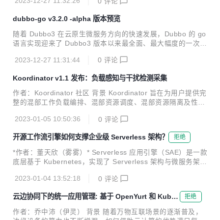
2023-12-27 11:32:26
0
评论
dubbo-go v3.2.0 -alpha 版本预览
随着 Dubbo3 在云原生微服务方向的快速发展，Dubbo 的 go
语言实现迎来了 Dubbo3 版本以来最全面、最大幅度的一次升
级，这次升级是全方位的，涉及 API、协议、流量管控、可观
2023-12-27 11:31:44
0
评论
测能力等。
Koordinator v1.1 发布：负载感知与干扰检测采集
作者：Koordinator 社区 背景 Koordinator 旨在为用户提供完
整的混部工作负载编排、混部资源调度、混部资源隔离及性能
调优解决方案，帮助用户提高延迟敏感服务的运行性能，挖掘
2023-01-05 10:50:36
0
评论
空闲节点资源并分配给真正有需要的计算任务，从而提高全局
的资源利用效率。 从 2022 年 4 月发布以来，Koordinator 迄
开源工作流引擎如何支撑企业级 Serverless 架构？
拒绝
今一共迭代发布了 9 个版本。项目经历的大半年发展过程中，
社区吸纳了包括阿里巴巴、小米、小红书、爱奇艺、360、有
*作者：董天欣（雾雾）* Serverless 应用引擎（SAE）是一款
赞等在内的大量优秀工程师，贡献了众多的想法、代码和场
底层基于 Kubernetes，实现了 Serverless 架构与微服务架构
景，一起推动 Koordinator 项目的成熟。 今天，很高兴地宣
结合的云产品。作为一款不断迭代的云产品，在快速发展的过
布 Koordinator v1.1 正式发...
2023-01-04 13:52:18
0
评论
程中也遇到了许多挑战。如何在蓬勃发展的云原生时代中解决
这些挑战，并进行可靠快速的云架构升级？SAE 团队和 Kube
云边协同下的统一应用管理: 基于 OpenYurt 和 KubeV
拒绝
Vela 社区针对这些挑战开展了紧密合作，并给出了云原生下的
ela 的解决方案
开源可复制解决方案——KubeVela Workflow。 本文将详细介
作者：乔中沛（伊灵） 背景 随着万物互联场景的逐渐普及，
绍 SAE 使用 KubeVela Workflow 进行架构升级的解决方案，