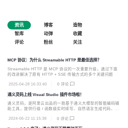
资讯
博客
造物
智库
动弹
收藏
评论
粉丝
关注
MCP 协议：为什么 Streamable HTTP 是最佳选择？
Streamable HTTP 是 MCP 协议的一次重要升级，通过下面
的改进解决了原有 HTTP + SSE 传输方式的多个关键问题
2025-04-28 16:33:40
0
评论
通义灵码上线 Visual Studio 插件市场啦！
通义灵码，是阿里云出品的一款基于通义大模型的智能编码辅
助工具，提供行级 / 函数级实时续写、自然语言生成代码、单
元测试生成、代码优化、注释生成、代码解释、研发智能问
2024-06-22 11:15:38
0
评论
答、异常报错排查等能力，提供代码智能生成、研发智能问答
能力。