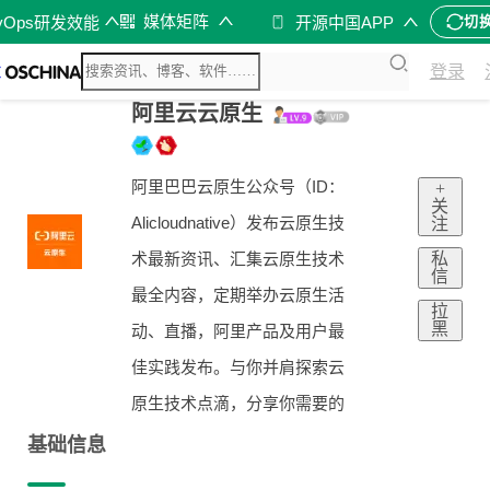
媒体矩阵
vOps研发效能
开源中国APP
切
登录
阿里云云原生
阿里巴巴云原生公众号（ID：
+
关
Alicloudnative）发布云原生技
注
私
术最新资讯、汇集云原生技术
信
最全内容，定期举办云原生活
拉
黑
动、直播，阿里产品及用户最
佳实践发布。与你并肩探索云
原生技术点滴，分享你需要的
基础信息