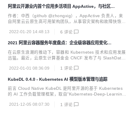
更多资本与创投资源...
今，敏捷组织文化和云原生技术驱动，使得这些职责更多的是
阿里云开源业内首个应用多活项目 AppActive，与社区共
“左移”到了开发者身上，测试左移、监控左移、安全左移，以
建云原生容灾标准
及 DevOps 等一系列理念都是在强调，通过开源项目或者云
作者：中西（github @zhongxig），AppActive 负责人，来
的产品和服务将测试、监控、安全、运维等一系列事务提前到
自阿里云云原生高可用架构团队，从事容灾架构和故障快恢的
开发阶段完成。这看似美好的愿景却给开发者带来了巨大的挑
研发和开源工作。 摘要： 继高可用架构团队的 Sentinel、Ch
战，开发者对底层五花八门的产品和复杂 API 缺乏掌控力，他
2022-01-20 14:48:13
6
评论
aosblade 开源后，第三个重磅高可用产品：应用多活 AppAct
们不仅仅是在做选择，更多...
ive 正式开源，形成高可用的三架马车，帮助企业构建稳定可
2021 阿里云容器服务年度盘点：企业级容器应用变化和
靠的企业级生产系统，提高企业面对容灾、容错、容量等问题
技术趋势观察
的稳态系统建设能力。 1 月 11 日，在上海的云原生实战峰会
在云原生浪潮的推动下，容器和 Kubernetes 技术和应用发展
上，阿里云智能研究员丁宇发布了“应用多活技术白皮书”，同
迅猛。最近，云原生计算基金会 CNCF 发布了与 SlashData
时为了推动业界容灾的发展，建立云原生业务容灾标准，阿里
联手撰写的 最新版《云原生开发现状报告》，该报告显示，
云对外开源“应用多活”中间件：AppActiv...
2022-01-01 08:36:09
1
评论
“Kubernetes 在过去的 12 个月取得了令人瞩目的增长——今
天，全球共有 560 万开发人员在使用 Kubernetes。对于那些
KubeDL 0.4.0 - Kubernetes AI 模型版本管理与追踪
拥有 500 多名员工的大型组织而言，Kubernetes 和容器的采
用率猛增，这意味着 Kubernetes 已经完全满足企业的需求。
前言 Cloud Native KubeDL 是阿里开源的基于 Kubernetes
很多时候，开发人员甚至在没有意识到 Kubernetes 的情况下
的 AI 工作负载管理框架，取自"Kubernetes-Deep-Learnin
就在使用它。” 云原生已经成为数字经济技术的创新基石，与
g"的缩写，希望能够依托阿里巴巴的场景，将大规模机器学习
此同时，容器...
2021-12-05 08:07:30
1
评论
作业调度与管理的经验反哺社区。目前 KubeDL 已经进入 CN
CF Sandbox 项目孵化，我们会不断探索云原生 AI 场景中的
最佳实践，助力算法科学家们简单高效地实现创新落地。 在最
新的 KubeDL Release 0.4.0 版本中，我们带来了模型版本管
理（ModelVersion）的能力，AI 科学家们可以像管理镜像一
样轻松地对模型版本进行追踪，打标及存储。更重要...