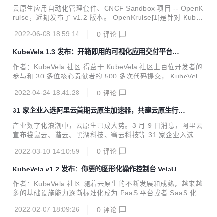
态 Pod 拓扑固定与 IP 复用
商的采纳和支持。以 Terrafrom 模型为核心的云服务 IaC 生
云原生应用自动化管理套件、CNCF Sandbox 项目 -- OpenK
态已经形成。然而在 Kubernetes 大行其道的今天，IaC 被冠
ruise，近期发布了 v1.2 版本。 OpenKruise[1]是针对 Kuber
以更广大的想象空间，Terraform IaC 能力和生态成果如果融
netes 的增强能力套件，聚焦于云原生应用的部署、升级、运
入 Kubernetes 世界，我们认为这...
2022-06-08 18:59:14
0
评论
维、稳定性防护等领域。所有的功能都通过 CRD 等标准方式
扩展，可以适用于 1.16 以上版本的任意 Kubernetes 集群。
KubeVela 1.3 发布：开箱即用的可视化应用交付平台引
单条 helm 命令即可完成 Kruise 的一键部署，无需更多配
入插件生态、权限认证、版本化等企业级新特性
置。 版本解析 在 v1.2 版本中，OpenKruise 提供了一个名为
作者：KubeVela 社区 得益于 KubeVela 社区上百位开发者的
PersistentPodState 的新 CRD 和控制器，在 CloneSet statu
参与和 30 多位核心贡献者的 500 多次代码提交， KubeVela
s 和 lif...
1.3 版本正式发布。相较于三个月前发布的 v1.2 版本 [1] ，新
2022-04-24 18:41:28
0
评论
版本在 OAM 核心引擎（Vela Core），可视化应用交付平台
(VelaUX) 和社区插件生态这三方面都给出了大量新特性。这
31 家企业入选阿里云首期云原生加速器，共建云原生行业
些特性的诞生均源自于阿里巴巴、LINE、招商银行、爱奇艺等
新生态
社区用户大量的深度实践，最终贡献到 KubeVela 项目中，形
产业数字化浪潮中，云原生已成大势。3 月 9 日消息，阿里云
成大家可以开箱即用的功能。 现代化应用交付的痛点和挑战
宣布袋鼠云、谐云、黑湖科技、骞云科技等 31 家企业入选阿
那么，现代化的云原生应用交付和管理，我们到底遇到了什么
里云首期云原生加速器，其中超半数企业为 B 轮及以上融资，
痛点和挑战呢？ 1...
2022-03-10 14:10:59
0
评论
1/5 企业为 C 轮及以上。入选企业总估值超过 338 亿，覆盖
制造业、新零售、互联网、医疗等多个领域。多方合作加速行
KubeVela v1.2 发布：你要的图形化操作控制台 VelaUX
业新生态，共同实现云原生技术升级。 据悉，阿里云在 2021
终于来了！
年启动了云原生加速器计划，致力于发掘和寻找云原生领域优
作者：KubeVela 社区 随着云原生的不断发展和成熟，越来越
秀的创新企业，帮助企业破解成长密码。在为期一年的加速成
多的基础设施能力逐渐标准化成为 PaaS 平台或者 SaaS 化产
长计划中，阿里云云原生加速器将通过 2 次集结+ N 次业务对
品。一个产品的诞生不再像过去那样需要建立一个团队，从开
接，开放阿里云生态和业务资源，提供技术和产品支持，链接
2022-02-07 18:09:26
0
评论
发、测试一直到运维、基础设施全部分多种角色系统完成。如