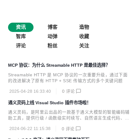
资讯
博客
造物
智库
动弹
收藏
评论
粉丝
关注
MCP 协议：为什么 Streamable HTTP 是最佳选择？
Streamable HTTP 是 MCP 协议的一次重要升级，通过下面
的改进解决了原有 HTTP + SSE 传输方式的多个关键问题
2025-04-28 16:33:40
0
评论
通义灵码上线 Visual Studio 插件市场啦！
通义灵码，是阿里云出品的一款基于通义大模型的智能编码辅
助工具，提供行级 / 函数级实时续写、自然语言生成代码、单
元测试生成、代码优化、注释生成、代码解释、研发智能问
2024-06-22 11:15:38
0
评论
答、异常报错排查等能力，提供代码智能生成、研发智能问答
能力。