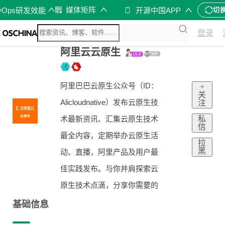
媒体矩阵
vOps研发效能
开源中国APP
切
登录
阿里云云原生
阿里巴巴云原生公众号（ID：
+
关
Alicloudnative）发布云原生技
注
私
术最新资讯、汇集云原生技术
信
最全内容，定期举办云原生活
拉
黑
动、直播，阿里产品及用户最
佳实践发布。与你并肩探索云
原生技术点滴，分享你需要的
基础信息