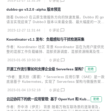
2023-12-27 11:32:26
0
评论
dubbo-go v3.2.0 -alpha 版本预览
随着 Dubbo3 在云原生微服务方向的快速发展，Dubbo 的 go
语言实现迎来了 Dubbo3 版本以来最全面、最大幅度的一次升
级，这次升级是全方位的，涉及 API、协议、流量管控、可观
2023-12-27 11:31:44
0
评论
测能力等。
Koordinator v1.1 发布：负载感知与干扰检测采集
作者：Koordinator 社区 背景 Koordinator 旨在为用户提供完
整的混部工作负载编排、混部资源调度、混部资源隔离及性能
调优解决方案，帮助用户提高延迟敏感服务的运行性能，挖掘
2023-01-05 10:50:36
0
评论
空闲节点资源并分配给真正有需要的计算任务，从而提高全局
的资源利用效率。 从 2022 年 4 月发布以来，Koordinator 迄
开源工作流引擎如何支撑企业级 Serverless 架构？
拒绝
今一共迭代发布了 9 个版本。项目经历的大半年发展过程中，
社区吸纳了包括阿里巴巴、小米、小红书、爱奇艺、360、有
*作者：董天欣（雾雾）* Serverless 应用引擎（SAE）是一款
赞等在内的大量优秀工程师，贡献了众多的想法、代码和场
底层基于 Kubernetes，实现了 Serverless 架构与微服务架构
景，一起推动 Koordinator 项目的成熟。 今天，很高兴地宣
结合的云产品。作为一款不断迭代的云产品，在快速发展的过
布 Koordinator v1.1 正式发...
2023-01-04 13:52:18
0
评论
程中也遇到了许多挑战。如何在蓬勃发展的云原生时代中解决
这些挑战，并进行可靠快速的云架构升级？SAE 团队和 Kube
云边协同下的统一应用管理: 基于 OpenYurt 和 KubeV
拒绝
Vela 社区针对这些挑战开展了紧密合作，并给出了云原生下的
ela 的解决方案
开源可复制解决方案——KubeVela Workflow。 本文将详细介
作者：乔中沛（伊灵） 背景 随着万物互联场景的逐渐普及，
绍 SAE 使用 KubeVela Workflow 进行架构升级的解决方案，