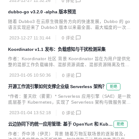
2023-12-27 11:32:26
0
评论
dubbo-go v3.2.0 -alpha 版本预览
随着 Dubbo3 在云原生微服务方向的快速发展，Dubbo 的 go
语言实现迎来了 Dubbo3 版本以来最全面、最大幅度的一次升
级，这次升级是全方位的，涉及 API、协议、流量管控、可观
2023-12-27 11:31:44
0
评论
测能力等。
Koordinator v1.1 发布：负载感知与干扰检测采集
作者：Koordinator 社区 背景 Koordinator 旨在为用户提供完
整的混部工作负载编排、混部资源调度、混部资源隔离及性能
调优解决方案，帮助用户提高延迟敏感服务的运行性能，挖掘
2023-01-05 10:50:36
0
评论
空闲节点资源并分配给真正有需要的计算任务，从而提高全局
的资源利用效率。 从 2022 年 4 月发布以来，Koordinator 迄
开源工作流引擎如何支撑企业级 Serverless 架构？
拒绝
今一共迭代发布了 9 个版本。项目经历的大半年发展过程中，
社区吸纳了包括阿里巴巴、小米、小红书、爱奇艺、360、有
*作者：董天欣（雾雾）* Serverless 应用引擎（SAE）是一款
赞等在内的大量优秀工程师，贡献了众多的想法、代码和场
底层基于 Kubernetes，实现了 Serverless 架构与微服务架构
景，一起推动 Koordinator 项目的成熟。 今天，很高兴地宣
结合的云产品。作为一款不断迭代的云产品，在快速发展的过
布 Koordinator v1.1 正式发...
2023-01-04 13:52:18
0
评论
程中也遇到了许多挑战。如何在蓬勃发展的云原生时代中解决
这些挑战，并进行可靠快速的云架构升级？SAE 团队和 Kube
云边协同下的统一应用管理: 基于 OpenYurt 和 KubeV
拒绝
Vela 社区针对这些挑战开展了紧密合作，并给出了云原生下的
ela 的解决方案
开源可复制解决方案——KubeVela Workflow。 本文将详细介
作者：乔中沛（伊灵） 背景 随着万物互联场景的逐渐普及，
绍 SAE 使用 KubeVela Workflow 进行架构升级的解决方案，