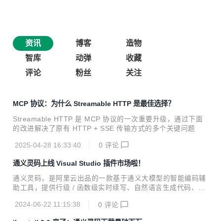
资讯
博客
造物
智库
动弹
收藏
评论
粉丝
关注
MCP 协议：为什么 Streamable HTTP 是最佳选择？
Streamable HTTP 是 MCP 协议的一次重要升级，通过下面
的改进解决了原有 HTTP + SSE 传输方式的多个关键问题
2025-04-28 16:33:40
0
评论
通义灵码上线 Visual Studio 插件市场啦！
通义灵码，是阿里云出品的一款基于通义大模型的智能编码辅
助工具，提供行级 / 函数级实时续写、自然语言生成代码、单
元测试生成、代码优化、注释生成、代码解释、研发智能问
2024-06-22 11:15:38
0
评论
答、异常报错排查等能力，提供代码智能生成、研发智能问答
能力。