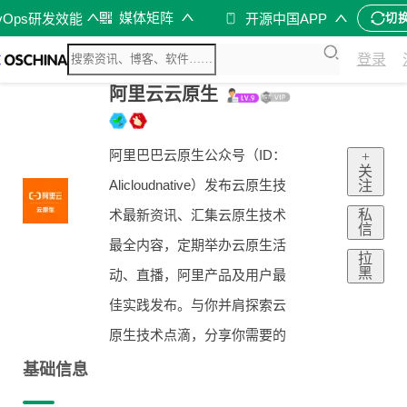
媒体矩阵
vOps研发效能
开源中国APP
切
登录
阿里云云原生
阿里巴巴云原生公众号（ID：
+
关
Alicloudnative）发布云原生技
注
私
术最新资讯、汇集云原生技术
信
最全内容，定期举办云原生活
拉
黑
动、直播，阿里产品及用户最
佳实践发布。与你并肩探索云
原生技术点滴，分享你需要的
基础信息