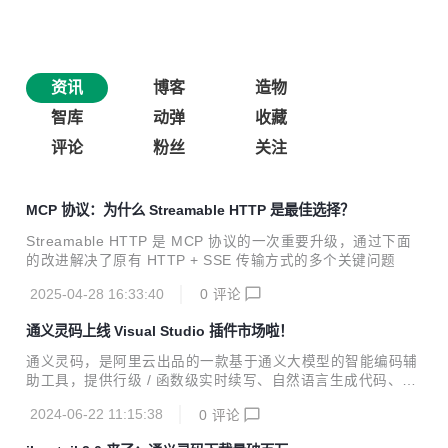
资讯
博客
造物
智库
动弹
收藏
评论
粉丝
关注
MCP 协议：为什么 Streamable HTTP 是最佳选择？
Streamable HTTP 是 MCP 协议的一次重要升级，通过下面
的改进解决了原有 HTTP + SSE 传输方式的多个关键问题
2025-04-28 16:33:40
0
评论
通义灵码上线 Visual Studio 插件市场啦！
通义灵码，是阿里云出品的一款基于通义大模型的智能编码辅
助工具，提供行级 / 函数级实时续写、自然语言生成代码、单
元测试生成、代码优化、注释生成、代码解释、研发智能问
2024-06-22 11:15:38
0
评论
答、异常报错排查等能力，提供代码智能生成、研发智能问答
能力。