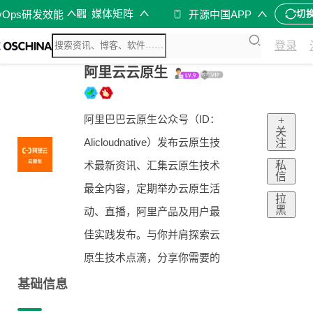
媒体矩阵
vOps研发效能
开源中国APP
切
登录
阿里云云原生
阿里巴巴云原生公众号（ID：
+
关
Alicloudnative）发布云原生技
注
私
术最新资讯、汇集云原生技术
信
最全内容，定期举办云原生活
拉
黑
动、直播，阿里产品及用户最
佳实践发布。与你并肩探索云
原生技术点滴，分享你需要的
基础信息