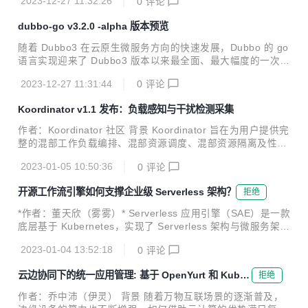
2023-12-27 11:32:26
0
评论
dubbo-go v3.2.0 -alpha 版本预览
随着 Dubbo3 在云原生微服务方向的快速发展，Dubbo 的 go
语言实现迎来了 Dubbo3 版本以来最全面、最大幅度的一次升
级，这次升级是全方位的，涉及 API、协议、流量管控、可观
2023-12-27 11:31:44
0
评论
测能力等。
Koordinator v1.1 发布：负载感知与干扰检测采集
作者：Koordinator 社区 背景 Koordinator 旨在为用户提供完
整的混部工作负载编排、混部资源调度、混部资源隔离及性能
调优解决方案，帮助用户提高延迟敏感服务的运行性能，挖掘
2023-01-05 10:50:36
0
评论
空闲节点资源并分配给真正有需要的计算任务，从而提高全局
的资源利用效率。 从 2022 年 4 月发布以来，Koordinator 迄
开源工作流引擎如何支撑企业级 Serverless 架构？
拒绝
今一共迭代发布了 9 个版本。项目经历的大半年发展过程中，
社区吸纳了包括阿里巴巴、小米、小红书、爱奇艺、360、有
*作者：董天欣（雾雾）* Serverless 应用引擎（SAE）是一款
赞等在内的大量优秀工程师，贡献了众多的想法、代码和场
底层基于 Kubernetes，实现了 Serverless 架构与微服务架构
景，一起推动 Koordinator 项目的成熟。 今天，很高兴地宣
结合的云产品。作为一款不断迭代的云产品，在快速发展的过
布 Koordinator v1.1 正式发...
2023-01-04 13:52:18
0
评论
程中也遇到了许多挑战。如何在蓬勃发展的云原生时代中解决
这些挑战，并进行可靠快速的云架构升级？SAE 团队和 Kube
云边协同下的统一应用管理: 基于 OpenYurt 和 KubeV
拒绝
Vela 社区针对这些挑战开展了紧密合作，并给出了云原生下的
ela 的解决方案
开源可复制解决方案——KubeVela Workflow。 本文将详细介
作者：乔中沛（伊灵） 背景 随着万物互联场景的逐渐普及，
绍 SAE 使用 KubeVela Workflow 进行架构升级的解决方案，