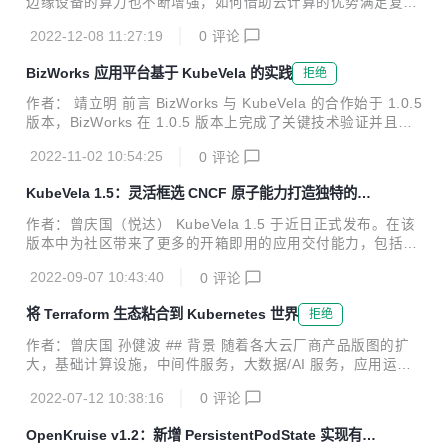
边缘设备的算力也不断增强，如何借助云计算的优势满足复杂
并对多个实践场景进行一一解读。 ## Serverless 时代下的
多样化的边缘应用场景，让云原生技术延伸到端和边缘成为了
挑...
2022-12-08 11:27:19
0
评论
新的技术挑战，“云边协同”正在逐渐成为新的技术焦点。本文
将围绕 CNCF 的两大开源项目 KubeVela 和 OpenYurt，以一
BizWorks 应用平台基于 KubeVela 的实践
拒绝
个实际的 Helm 应用交付的场景，为大家介绍云边协同的解决
方案。 OpenYurt 专注于以无侵入的方式将 Kubernetes 扩展
作者： 靖立明 前言 BizWorks 与 KubeVela 的合作始于 1.0.5
到边缘计算领域。OpenYurt 依托原生 Kubernetes 的容器编
版本，BizWorks 在 1.0.5 版本上完成了关键技术验证并且在
排、调度能力，将边缘算力纳入到 Kubernetes 基础设施中统
1.2.5 版本上基础上扩展了 BizWorks 的应用部署和运维能
一管理，提供了诸如边缘自治...
2022-11-02 10:54:25
0
评论
力。通过近一年多的深度合作，BizWorks 通过 KubeVela 解
决了一些痛点和诉求，同时基于 KubeVela 功能和特性也沉淀
KubeVela 1.5：灵活框选 CNCF 原子能力打造独特的企
了一些实践，本文将分别通过介绍 BizWorks 在 KubeVela 使
业应用发布平台
用场景来讲述如何探索和实践云原生时代新一代 PaaS 平台持
作者：曾庆国（悦达） KubeVela 1.5 于近日正式发布。在该
续交付能力的落地。 BizWorks 介绍 BizWorks(https://bizwor
版本中为社区带来了更多的开箱即用的应用交付能力，包括新
ks.aliy...
增系统可观测；新增 Cloud Shell 终端，将 Vela CLI 搬到了
2022-09-07 10:43:40
0
评论
浏览器；增强的金丝雀发布；优化多环境应用交付工作流等。
进一步提升和打磨了 KubeVela 作为应用交付平台的高扩展性
将 Terraform 生态粘合到 Kubernetes 世界
拒绝
体验。另外，社区也正式开始推动项目提级到 CNCF Incubati
on 阶段，同时在多次社区会议中听取了多个社区标杆用户的
作者：曾庆国 孙健波 ## 背景 随着各大云厂商产品版图的扩
实践分享，这也证明了社区的良性发展。项目的成熟度，采纳
大，基础计算设施，中间件服务，大数据/AI 服务，应用运维
度皆取得了阶段性成绩。这非常感谢社区 200 多位开发者的
管理服务等都可以直接被企业和开发者拿来即用。我们注意到
贡献。 KubeVela 近一年来发布了五个大...
2022-07-12 10:38:16
0
评论
也有不少企业基于不同云厂商的服务作为基础来建设自己的企
业基础设施中台。为了更高效，统一的管理云服务，IaC 思想
OpenKruise v1.2：新增 PersistentPodState 实现有状
近年来盛行，其中 Terrafrom 更是成功得到了几乎所有的云厂