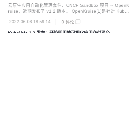
态 Pod 拓扑固定与 IP 复用
商的采纳和支持。以 Terrafrom 模型为核心的云服务 IaC 生
云原生应用自动化管理套件、CNCF Sandbox 项目 -- OpenK
态已经形成。然而在 Kubernetes 大行其道的今天，IaC 被冠
ruise，近期发布了 v1.2 版本。 OpenKruise[1]是针对 Kuber
以更广大的想象空间，Terraform IaC 能力和生态成果如果融
netes 的增强能力套件，聚焦于云原生应用的部署、升级、运
入 Kubernetes 世界，我们认为这...
2022-06-08 18:59:14
0
评论
维、稳定性防护等领域。所有的功能都通过 CRD 等标准方式
扩展，可以适用于 1.16 以上版本的任意 Kubernetes 集群。
KubeVela 1.3 发布：开箱即用的可视化应用交付平台引
单条 helm 命令即可完成 Kruise 的一键部署，无需更多配
入插件生态、权限认证、版本化等企业级新特性
置。 版本解析 在 v1.2 版本中，OpenKruise 提供了一个名为
作者：KubeVela 社区 得益于 KubeVela 社区上百位开发者的
PersistentPodState 的新 CRD 和控制器，在 CloneSet statu
参与和 30 多位核心贡献者的 500 多次代码提交， KubeVela
s 和 lif...
1.3 版本正式发布。相较于三个月前发布的 v1.2 版本 [1] ，新
2022-04-24 18:41:28
0
评论
版本在 OAM 核心引擎（Vela Core），可视化应用交付平台
(VelaUX) 和社区插件生态这三方面都给出了大量新特性。这
31 家企业入选阿里云首期云原生加速器，共建云原生行业
些特性的诞生均源自于阿里巴巴、LINE、招商银行、爱奇艺等
新生态
社区用户大量的深度实践，最终贡献到 KubeVela 项目中，形
产业数字化浪潮中，云原生已成大势。3 月 9 日消息，阿里云
成大家可以开箱即用的功能。 现代化应用交付的痛点和挑战
宣布袋鼠云、谐云、黑湖科技、骞云科技等 31 家企业入选阿
那么，现代化的云原生应用交付和管理，我们到底遇到了什么
里云首期云原生加速器，其中超半数企业为 B 轮及以上融资，
痛点和挑战呢？ 1...
2022-03-10 14:10:59
0
评论
1/5 企业为 C 轮及以上。入选企业总估值超过 338 亿，覆盖
制造业、新零售、互联网、医疗等多个领域。多方合作加速行
KubeVela v1.2 发布：你要的图形化操作控制台 VelaUX
业新生态，共同实现云原生技术升级。 据悉，阿里云在 2021
终于来了！
年启动了云原生加速器计划，致力于发掘和寻找云原生领域优
作者：KubeVela 社区 随着云原生的不断发展和成熟，越来越
秀的创新企业，帮助企业破解成长密码。在为期一年的加速成
多的基础设施能力逐渐标准化成为 PaaS 平台或者 SaaS 化产
长计划中，阿里云云原生加速器将通过 2 次集结+ N 次业务对
品。一个产品的诞生不再像过去那样需要建立一个团队，从开
接，开放阿里云生态和业务资源，提供技术和产品支持，链接
2022-02-07 18:09:26
0
评论
发、测试一直到运维、基础设施全部分多种角色系统完成。如