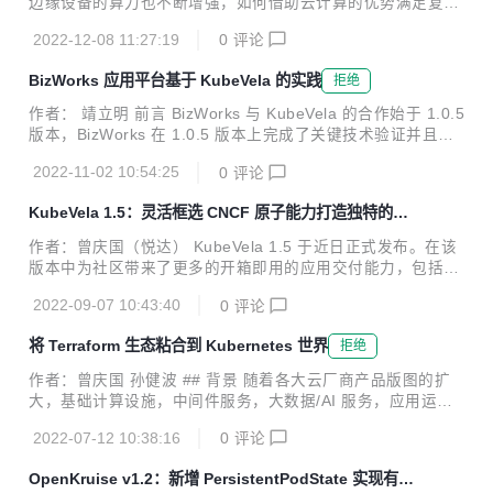
边缘设备的算力也不断增强，如何借助云计算的优势满足复杂
并对多个实践场景进行一一解读。 ## Serverless 时代下的
多样化的边缘应用场景，让云原生技术延伸到端和边缘成为了
挑...
2022-12-08 11:27:19
0
评论
新的技术挑战，“云边协同”正在逐渐成为新的技术焦点。本文
将围绕 CNCF 的两大开源项目 KubeVela 和 OpenYurt，以一
BizWorks 应用平台基于 KubeVela 的实践
拒绝
个实际的 Helm 应用交付的场景，为大家介绍云边协同的解决
方案。 OpenYurt 专注于以无侵入的方式将 Kubernetes 扩展
作者： 靖立明 前言 BizWorks 与 KubeVela 的合作始于 1.0.5
到边缘计算领域。OpenYurt 依托原生 Kubernetes 的容器编
版本，BizWorks 在 1.0.5 版本上完成了关键技术验证并且在
排、调度能力，将边缘算力纳入到 Kubernetes 基础设施中统
1.2.5 版本上基础上扩展了 BizWorks 的应用部署和运维能
一管理，提供了诸如边缘自治...
2022-11-02 10:54:25
0
评论
力。通过近一年多的深度合作，BizWorks 通过 KubeVela 解
决了一些痛点和诉求，同时基于 KubeVela 功能和特性也沉淀
KubeVela 1.5：灵活框选 CNCF 原子能力打造独特的企
了一些实践，本文将分别通过介绍 BizWorks 在 KubeVela 使
业应用发布平台
用场景来讲述如何探索和实践云原生时代新一代 PaaS 平台持
作者：曾庆国（悦达） KubeVela 1.5 于近日正式发布。在该
续交付能力的落地。 BizWorks 介绍 BizWorks(https://bizwor
版本中为社区带来了更多的开箱即用的应用交付能力，包括新
ks.aliy...
增系统可观测；新增 Cloud Shell 终端，将 Vela CLI 搬到了
2022-09-07 10:43:40
0
评论
浏览器；增强的金丝雀发布；优化多环境应用交付工作流等。
进一步提升和打磨了 KubeVela 作为应用交付平台的高扩展性
将 Terraform 生态粘合到 Kubernetes 世界
拒绝
体验。另外，社区也正式开始推动项目提级到 CNCF Incubati
on 阶段，同时在多次社区会议中听取了多个社区标杆用户的
作者：曾庆国 孙健波 ## 背景 随着各大云厂商产品版图的扩
实践分享，这也证明了社区的良性发展。项目的成熟度，采纳
大，基础计算设施，中间件服务，大数据/AI 服务，应用运维
度皆取得了阶段性成绩。这非常感谢社区 200 多位开发者的
管理服务等都可以直接被企业和开发者拿来即用。我们注意到
贡献。 KubeVela 近一年来发布了五个大...
2022-07-12 10:38:16
0
评论
也有不少企业基于不同云厂商的服务作为基础来建设自己的企
业基础设施中台。为了更高效，统一的管理云服务，IaC 思想
OpenKruise v1.2：新增 PersistentPodState 实现有状
近年来盛行，其中 Terrafrom 更是成功得到了几乎所有的云厂