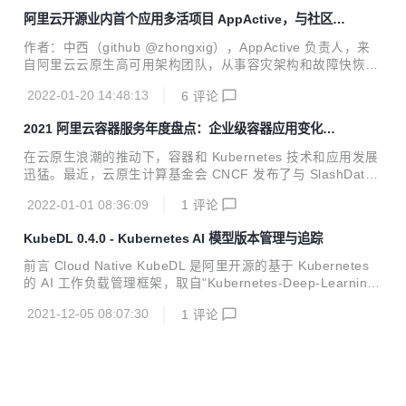
更多资本与创投资源...
今，敏捷组织文化和云原生技术驱动，使得这些职责更多的是
阿里云开源业内首个应用多活项目 AppActive，与社区共
“左移”到了开发者身上，测试左移、监控左移、安全左移，以
建云原生容灾标准
及 DevOps 等一系列理念都是在强调，通过开源项目或者云
作者：中西（github @zhongxig），AppActive 负责人，来
的产品和服务将测试、监控、安全、运维等一系列事务提前到
自阿里云云原生高可用架构团队，从事容灾架构和故障快恢的
开发阶段完成。这看似美好的愿景却给开发者带来了巨大的挑
研发和开源工作。 摘要： 继高可用架构团队的 Sentinel、Ch
战，开发者对底层五花八门的产品和复杂 API 缺乏掌控力，他
2022-01-20 14:48:13
6
评论
aosblade 开源后，第三个重磅高可用产品：应用多活 AppAct
们不仅仅是在做选择，更多...
ive 正式开源，形成高可用的三架马车，帮助企业构建稳定可
2021 阿里云容器服务年度盘点：企业级容器应用变化和
靠的企业级生产系统，提高企业面对容灾、容错、容量等问题
技术趋势观察
的稳态系统建设能力。 1 月 11 日，在上海的云原生实战峰会
在云原生浪潮的推动下，容器和 Kubernetes 技术和应用发展
上，阿里云智能研究员丁宇发布了“应用多活技术白皮书”，同
迅猛。最近，云原生计算基金会 CNCF 发布了与 SlashData
时为了推动业界容灾的发展，建立云原生业务容灾标准，阿里
联手撰写的 最新版《云原生开发现状报告》，该报告显示，
云对外开源“应用多活”中间件：AppActiv...
2022-01-01 08:36:09
1
评论
“Kubernetes 在过去的 12 个月取得了令人瞩目的增长——今
天，全球共有 560 万开发人员在使用 Kubernetes。对于那些
KubeDL 0.4.0 - Kubernetes AI 模型版本管理与追踪
拥有 500 多名员工的大型组织而言，Kubernetes 和容器的采
用率猛增，这意味着 Kubernetes 已经完全满足企业的需求。
前言 Cloud Native KubeDL 是阿里开源的基于 Kubernetes
很多时候，开发人员甚至在没有意识到 Kubernetes 的情况下
的 AI 工作负载管理框架，取自"Kubernetes-Deep-Learnin
就在使用它。” 云原生已经成为数字经济技术的创新基石，与
g"的缩写，希望能够依托阿里巴巴的场景，将大规模机器学习
此同时，容器...
2021-12-05 08:07:30
1
评论
作业调度与管理的经验反哺社区。目前 KubeDL 已经进入 CN
CF Sandbox 项目孵化，我们会不断探索云原生 AI 场景中的
最佳实践，助力算法科学家们简单高效地实现创新落地。 在最
新的 KubeDL Release 0.4.0 版本中，我们带来了模型版本管
理（ModelVersion）的能力，AI 科学家们可以像管理镜像一
样轻松地对模型版本进行追踪，打标及存储。更重要...