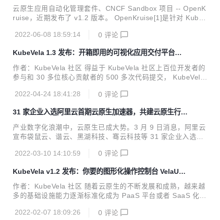
态 Pod 拓扑固定与 IP 复用
商的采纳和支持。以 Terrafrom 模型为核心的云服务 IaC 生
云原生应用自动化管理套件、CNCF Sandbox 项目 -- OpenK
态已经形成。然而在 Kubernetes 大行其道的今天，IaC 被冠
ruise，近期发布了 v1.2 版本。 OpenKruise[1]是针对 Kuber
以更广大的想象空间，Terraform IaC 能力和生态成果如果融
netes 的增强能力套件，聚焦于云原生应用的部署、升级、运
入 Kubernetes 世界，我们认为这...
2022-06-08 18:59:14
0
评论
维、稳定性防护等领域。所有的功能都通过 CRD 等标准方式
扩展，可以适用于 1.16 以上版本的任意 Kubernetes 集群。
KubeVela 1.3 发布：开箱即用的可视化应用交付平台引
单条 helm 命令即可完成 Kruise 的一键部署，无需更多配
入插件生态、权限认证、版本化等企业级新特性
置。 版本解析 在 v1.2 版本中，OpenKruise 提供了一个名为
作者：KubeVela 社区 得益于 KubeVela 社区上百位开发者的
PersistentPodState 的新 CRD 和控制器，在 CloneSet statu
参与和 30 多位核心贡献者的 500 多次代码提交， KubeVela
s 和 lif...
1.3 版本正式发布。相较于三个月前发布的 v1.2 版本 [1] ，新
2022-04-24 18:41:28
0
评论
版本在 OAM 核心引擎（Vela Core），可视化应用交付平台
(VelaUX) 和社区插件生态这三方面都给出了大量新特性。这
31 家企业入选阿里云首期云原生加速器，共建云原生行业
些特性的诞生均源自于阿里巴巴、LINE、招商银行、爱奇艺等
新生态
社区用户大量的深度实践，最终贡献到 KubeVela 项目中，形
产业数字化浪潮中，云原生已成大势。3 月 9 日消息，阿里云
成大家可以开箱即用的功能。 现代化应用交付的痛点和挑战
宣布袋鼠云、谐云、黑湖科技、骞云科技等 31 家企业入选阿
那么，现代化的云原生应用交付和管理，我们到底遇到了什么
里云首期云原生加速器，其中超半数企业为 B 轮及以上融资，
痛点和挑战呢？ 1...
2022-03-10 14:10:59
0
评论
1/5 企业为 C 轮及以上。入选企业总估值超过 338 亿，覆盖
制造业、新零售、互联网、医疗等多个领域。多方合作加速行
KubeVela v1.2 发布：你要的图形化操作控制台 VelaUX
业新生态，共同实现云原生技术升级。 据悉，阿里云在 2021
终于来了！
年启动了云原生加速器计划，致力于发掘和寻找云原生领域优
作者：KubeVela 社区 随着云原生的不断发展和成熟，越来越
秀的创新企业，帮助企业破解成长密码。在为期一年的加速成
多的基础设施能力逐渐标准化成为 PaaS 平台或者 SaaS 化产
长计划中，阿里云云原生加速器将通过 2 次集结+ N 次业务对
品。一个产品的诞生不再像过去那样需要建立一个团队，从开
接，开放阿里云生态和业务资源，提供技术和产品支持，链接
2022-02-07 18:09:26
0
评论
发、测试一直到运维、基础设施全部分多种角色系统完成。如