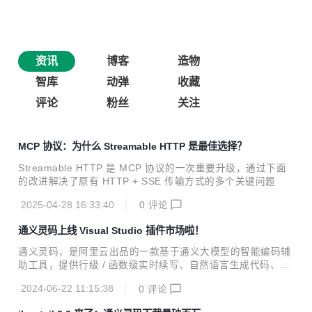
资讯
博客
造物
智库
动弹
收藏
评论
粉丝
关注
MCP 协议：为什么 Streamable HTTP 是最佳选择？
Streamable HTTP 是 MCP 协议的一次重要升级，通过下面
的改进解决了原有 HTTP + SSE 传输方式的多个关键问题
2025-04-28 16:33:40
0
评论
通义灵码上线 Visual Studio 插件市场啦！
通义灵码，是阿里云出品的一款基于通义大模型的智能编码辅
助工具，提供行级 / 函数级实时续写、自然语言生成代码、单
元测试生成、代码优化、注释生成、代码解释、研发智能问
2024-06-22 11:15:38
0
评论
答、异常报错排查等能力，提供代码智能生成、研发智能问答
能力。