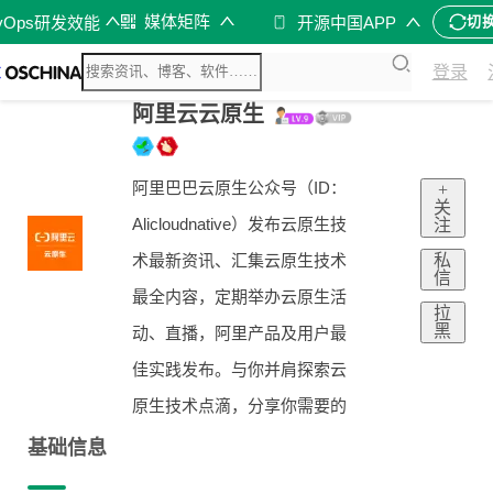
媒体矩阵
vOps研发效能
开源中国APP
切
登录
阿里云云原生
阿里巴巴云原生公众号（ID：
+
关
Alicloudnative）发布云原生技
注
私
术最新资讯、汇集云原生技术
信
最全内容，定期举办云原生活
拉
黑
动、直播，阿里产品及用户最
佳实践发布。与你并肩探索云
原生技术点滴，分享你需要的
基础信息