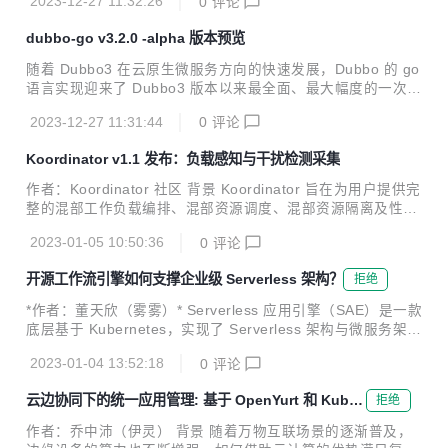
2023-12-27 11:32:26
0
评论
dubbo-go v3.2.0 -alpha 版本预览
随着 Dubbo3 在云原生微服务方向的快速发展，Dubbo 的 go
语言实现迎来了 Dubbo3 版本以来最全面、最大幅度的一次升
级，这次升级是全方位的，涉及 API、协议、流量管控、可观
2023-12-27 11:31:44
0
评论
测能力等。
Koordinator v1.1 发布：负载感知与干扰检测采集
作者：Koordinator 社区 背景 Koordinator 旨在为用户提供完
整的混部工作负载编排、混部资源调度、混部资源隔离及性能
调优解决方案，帮助用户提高延迟敏感服务的运行性能，挖掘
2023-01-05 10:50:36
0
评论
空闲节点资源并分配给真正有需要的计算任务，从而提高全局
的资源利用效率。 从 2022 年 4 月发布以来，Koordinator 迄
开源工作流引擎如何支撑企业级 Serverless 架构？
拒绝
今一共迭代发布了 9 个版本。项目经历的大半年发展过程中，
社区吸纳了包括阿里巴巴、小米、小红书、爱奇艺、360、有
*作者：董天欣（雾雾）* Serverless 应用引擎（SAE）是一款
赞等在内的大量优秀工程师，贡献了众多的想法、代码和场
底层基于 Kubernetes，实现了 Serverless 架构与微服务架构
景，一起推动 Koordinator 项目的成熟。 今天，很高兴地宣
结合的云产品。作为一款不断迭代的云产品，在快速发展的过
布 Koordinator v1.1 正式发...
2023-01-04 13:52:18
0
评论
程中也遇到了许多挑战。如何在蓬勃发展的云原生时代中解决
这些挑战，并进行可靠快速的云架构升级？SAE 团队和 Kube
云边协同下的统一应用管理: 基于 OpenYurt 和 KubeV
拒绝
Vela 社区针对这些挑战开展了紧密合作，并给出了云原生下的
ela 的解决方案
开源可复制解决方案——KubeVela Workflow。 本文将详细介
作者：乔中沛（伊灵） 背景 随着万物互联场景的逐渐普及，
绍 SAE 使用 KubeVela Workflow 进行架构升级的解决方案，