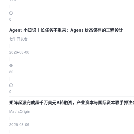
|
0
Agent 小知识｜长任务不重来：Agent 状态保存的工程设计
七牛开发者
|
2026-08-06
|
80
|
0
矩阵起源完成超千万美元A轮融资，产业资本与国际资本联手押注
AI基础设施赛道
MatrixOrigin
|
2026-08-06
|