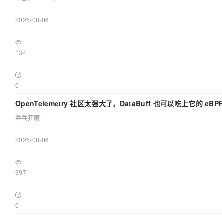
|
2026-08-06
|
134
|
0
OpenTelemetry 社区太强大了，DataBuff 也可以吃上它的 eBP
了
乒乓狂魔
|
2026-08-06
|
397
|
0