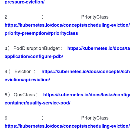
pressure-eviction/
2）PriorityCla
https://kubernetes.io/docs/concepts/scheduling-eviction
priority-preemption/#priorityclass
3）PodDisruptionBudget：
https://kubernetes.io/docs/t
application/configure-pdb/
4）Eviction：
https://kubernetes.io/docs/concepts/sch
eviction/api-eviction/
5）QosClass：
https://kubernetes.io/docs/tasks/confi
container/quality-service-pod/
6）PriorityCla
https://kubernetes.io/docs/concepts/scheduling-eviction