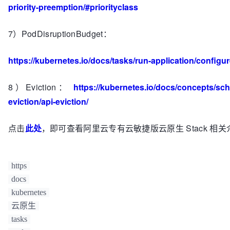
priority-preemption/#priorityclass
7）PodDisruptionBudget：
https://kubernetes.io/docs/tasks/run-application/configu
8）Eviction：
https://kubernetes.io/docs/concepts/sch
eviction/api-eviction/
点击
此处
，即可查看阿里云专有云敏捷版云原生 Stack 相关
https
docs
kubernetes
云原生
tasks