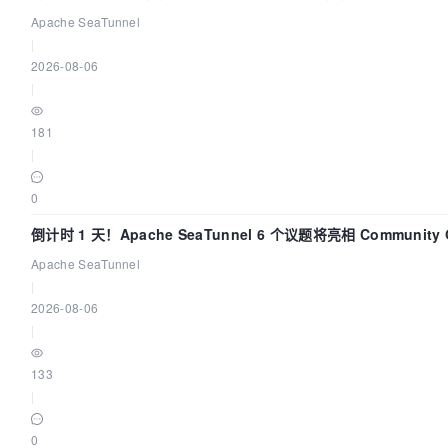
Apache SeaTunnel
|
2026-08-06
|
181
|
0
倒计时 1 天！Apache SeaTunnel 6 个议题将亮相 Community 
Code Asia 2026
Apache SeaTunnel
|
2026-08-06
|
133
|
0