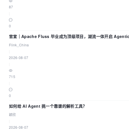
87
|
0
官宣｜Apache Fluss 毕业成为顶级项目，湖流一体开启 Agentic 
全面实时化时代
Flink_China
|
2026-08-07
|
715
|
0
如何给 AI Agent 挑一个靠谱的解析工具？
颖欣
|
2026-08-07