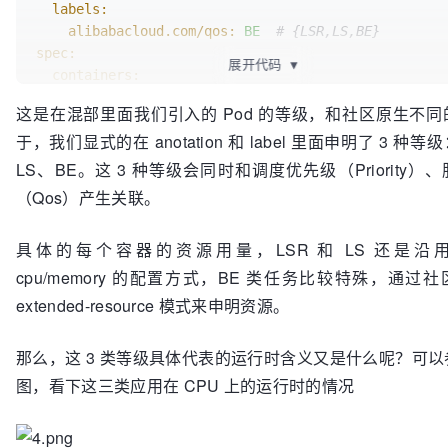
labels:
alibabacloud.com/qos:
BE
# {LSR,LS,BE} 
spec:
展开代码
▼
containers:
-
resources:
这是在混部里面我们引入的 Pod 的等级，和社区原生不
limits:
于，我们显式的在 anotation 和 label 里面申明了 3 种等
alibabacloud.com/reclaimed-cpu:
1000
# 单位  
milli core，1000表示1Core
LS、BE。这 3 种等级会同时和调度优先级（Priority）
alibabacloud.com/reclaimed-memory:
2048
# 
（Qos）产生关联。
字节，和普通内存一样。单位可以为 Gi Mi Ki GB MB KB
requests:
具体的每个容器的资源用量，LSR 和 LS 还是沿
alibabacloud.com/reclaimed-cpu:
1000
alibabacloud.com/reclaimed-memory:
2048
cpu/memory 的配置方式，BE 类任务比较特殊，通过
extended-resource 模式来申明资源。
那么，这 3 类等级具体代表的运行时含义又是什么呢？可
图，看下这三类应用在 CPU 上的运行时的情况