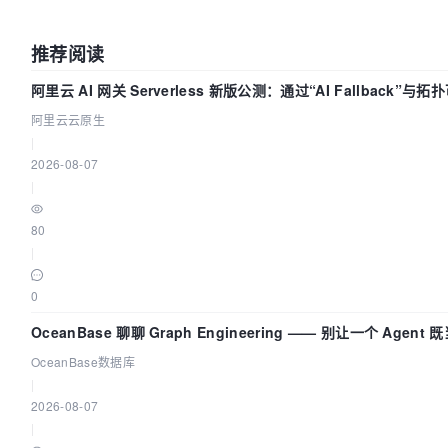
推荐阅读
阿里云 AI 网关 Serverless 新版公测：通过“AI Fallback”与
构建 AI 流量治理底座
阿里云云原生
|
2026-08-07
|
80
|
0
OceanBase 聊聊 Graph Engineering —— 别让一个 Agent
员又
OceanBase数据库
|
2026-08-07
|