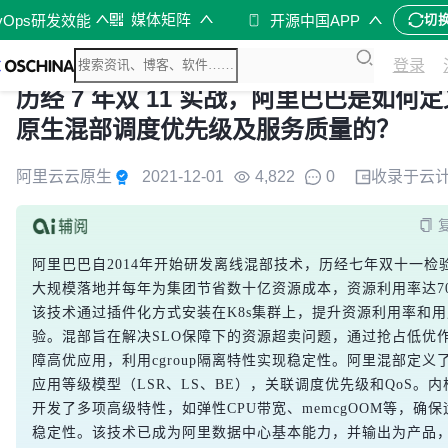
媒体矩阵
vOps研发效能
开源中国APP
切
登录
历经 7 年双 11 实战，阿里巴巴是如何
原生混部调度优先级及服务质量的？
阿里云云原生
2021-12-01
4,822
0
收录于
云
阿里巴巴自2014年开始研发离线混部技术，历经七年双十一检
大规模落地并每年为集团节省数十亿资源成本，资源利用率达7
该技术通过插件化方式安装在K8s集群上，提升资源利用率和
验。混部旨在解决SLO保障下的资源超卖问题，通过抢占低优
障高优应用，利用cgroup隔离特性实现稳定性。阿里混部定义
应用等级模型（LSR、LS、BE），关联调度优先级和QoS。内
开发了多项高级特性，如弹性CPU带宽、memcgOOM等，确保
稳定性。该技术已成为阿里数据中心基本能力，并输出为产品