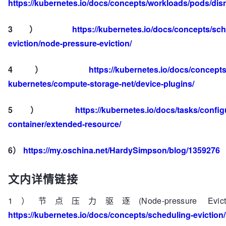
https://kubernetes.io/docs/concepts/workloads/pods/disr
3）
https://kubernetes.io/docs/concepts/sch
eviction/node-pressure-eviction/
4）
https://kubernetes.io/docs/concepts
kubernetes/compute-storage-net/device-plugins/
5）
https://kubernetes.io/docs/tasks/confi
container/extended-resource/
6）
https://my.oschina.net/HardySimpson/blog/1359276
文内详情链接
1）节点压力驱逐(Node-pressure Evict
https://kubernetes.io/docs/concepts/scheduling-eviction