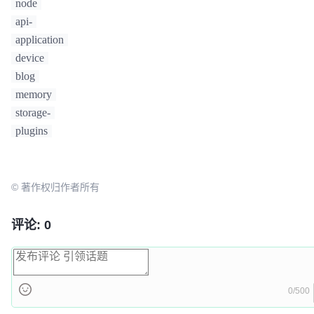
node
api-
application
device
blog
memory
storage-
plugins
© 著作权归作者所有
评论: 0
0/500