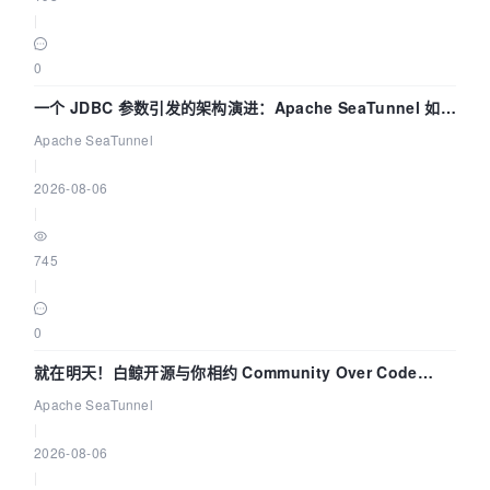
|
0
一个 JDBC 参数引发的架构演进：Apache SeaTunnel 如何
解决数据同步中的“定时 Flush”难题
Apache SeaTunnel
|
2026-08-06
|
745
|
0
就在明天！白鲸开源与你相约 Community Over Code
Asia 2026 主题演讲！
Apache SeaTunnel
|
2026-08-06
|