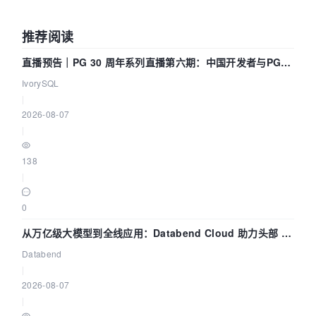
推荐阅读
直播预告｜PG 30 周年系列直播第六期：中国开发者与PG内
核——我们改得动吗？我们贡献了什么？
IvorySQL
|
2026-08-07
|
138
|
0
从万亿级大模型到全线应用：Databend Cloud 助力头部 AI
企业构建全链路 Trace 数据管道
Databend
|
2026-08-07
|