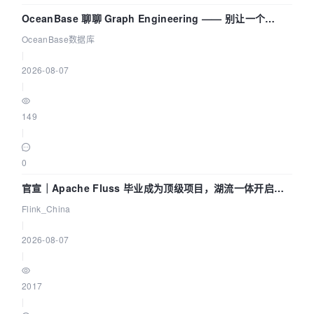
OceanBase 聊聊 Graph Engineering —— 别让一个
Agent 既当运动员又
OceanBase数据库
|
2026-08-07
|
149
|
0
官宣｜Apache Fluss 毕业成为顶级项目，湖流一体开启
Agentic Lake 全面实时化时代
Flink_China
|
2026-08-07
|
2017
|