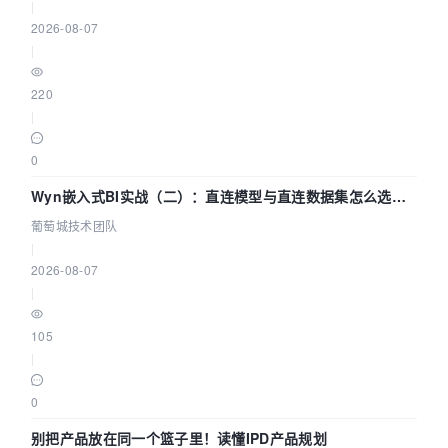
|
2026-08-07
|
220
|
0
Wyn嵌入式BI实战（二）：直连模型与直连数据集怎么选，
参数为什么不生效？| 葡萄城技术团队
葡萄城技术团队
|
2026-08-07
|
105
|
0
别把产品放在同一个篮子里！读懂IPD产品规划