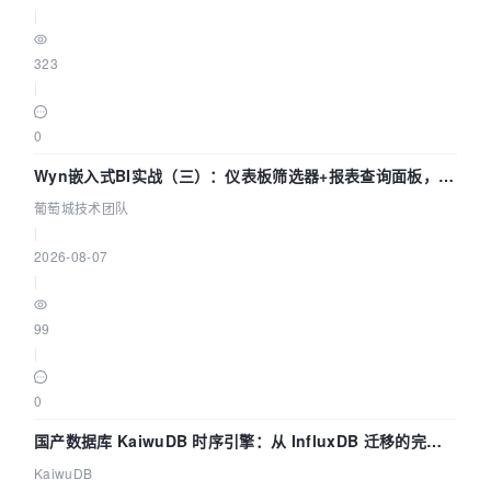
|
323
|
0
Wyn嵌入式BI实战（三）：仪表板筛选器+报表查询面板，参
数联动全闭环
葡萄城技术团队
|
2026-08-07
|
99
|
0
国产数据库 KaiwuDB 时序引擎：从 InfluxDB 迁移的完整
技术路径
KaiwuDB