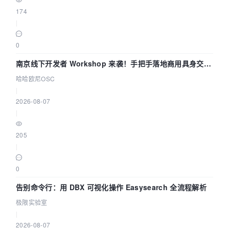
174
|
0
南京线下开发者 Workshop 来袭！手把手落地商用具身交互
智能 Agent 应用
哈哈欧尼OSC
|
2026-08-07
|
205
|
0
告别命令行：用 DBX 可视化操作 Easysearch 全流程解析
极限实验室
|
2026-08-07