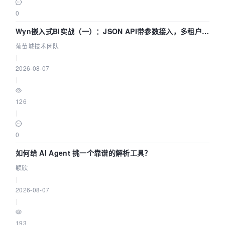
0
Wyn嵌入式BI实战（一）：JSON API带参数接入，多租户数
据源配置指南 | 葡萄城技术团队
葡萄城技术团队
|
2026-08-07
|
126
|
0
如何给 AI Agent 挑一个靠谱的解析工具？
颖欣
|
2026-08-07
|
193