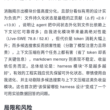
消融揭示出模块价值高度分化，且部分看似有用的设计实
为负资产：文件持久化状态是最稳的正贡献（Δ 约 +2.6 /
+13.9），说明让 agent 把中间状态外化到文件比依赖上
下文记忆可靠得多；自我进化模块带来最高绝对性能
（Live-SWE 78.8 / 52.8），但代价是 token 消耗大幅上
升；而多候选搜索反而损害性能（分散了模型注意力且昂
贵），上下文压缩在两个任务上都有害（省了 token 却丢
了关键信息），markdown memory 则表现不稳定、收益
依任务而定。总体结论是：harness 模块“不是越多越
好”，有效的工程实践应优先保留可外化状态、审慎使用自
我进化、并主动剔除多候选搜索与上下文压缩这类负收益
模块。这也首次把“该保留哪些 harness 设计”变成了一个
可用实验数据回答的问题。
局限和风险