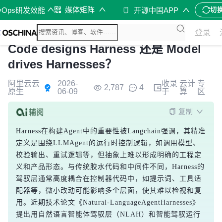
媒体矩阵
vOps研发效能
开源中国APP
切
登录
Code designs Harness 还是 Model
drives Harnesses？
阿里云云
2026-
收录
云计
专
2,787
4
原生
06-09
于
算
区
复制
Harness在构建Agent中的重要性被Langchain强调，其精准
定义是围绕LLMAgent的运行时控制逻辑，如调用模型、
校验输出、重试逻辑等，但抽象上难以形成明确的工程定
义和产品形态。与传统胶水代码和中间件不同，Harness的
驾驭层通常高度耦合在控制器代码中，如提示词、工具适
配器等，微小改动可能影响多个层面，使其难以检视和复
用。近期技术论文《Natural-LanguageAgentHarnesses》
提出用自然语言智能体驾驭层（NLAH）和智能驾驭运行