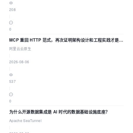
208
|
0
MCP 重回 HTTP 范式，再次证明架构设计和工程实践才是稀
缺资源
阿里云云原生
|
2026-08-06
|
537
|
0
为什么开源数据集成是 AI 时代的数据基础设施底座？
Apache SeaTunnel
|