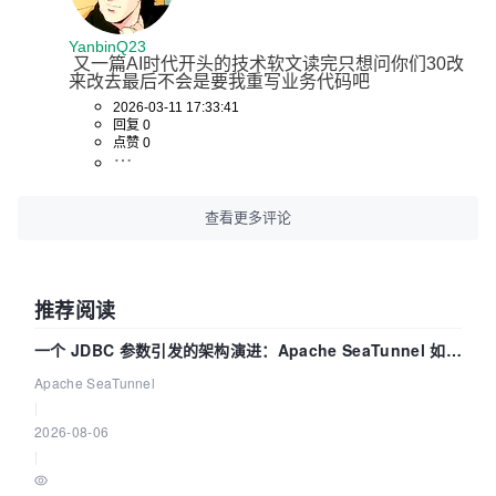
YanbinQ23
 又一篇AI时代开头的技术软文读完只想问你们30改
来改去最后不会是要我重写业务代码吧
2026-03-11 17:33:41
回复 0
点赞 0
查看更多评论
推荐阅读
一个 JDBC 参数引发的架构演进：Apache SeaTunnel 如何
解决数据同步中的“定时 Flush”难题
Apache SeaTunnel
|
2026-08-06
|