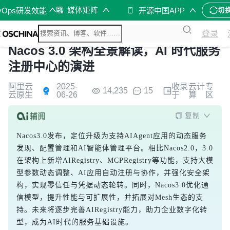
媒体矩阵
vOps研发效能
开源中国APP
切
登录
Nacos 3.0 架构全景解读，AI 时代服务
注册中心的演进
阿里云
2025-
收录
云计
专
14,235
15
云原生
06-26
于
算
区
复制
Nacos3.0发布，定位升级为支持AIAgent应用的动态服务
发现、配置管理和AI智能体管理平台。相比Nacos2.0，3.0
在架构上新增AIRegistry、MCPRegistry等功能，支持大模
型参数动态调整、AI应用自动注册与协作，并强化安全架
构，实现零信任与凭据动态轮转。同时，Nacos3.0优化通
信模型，提升性能与可扩展性，并拓展对Mesh生态的支
持。未来将逐步完善AIRegistry能力，助力企业数字化转
型，成为AI时代的服务基础设施。