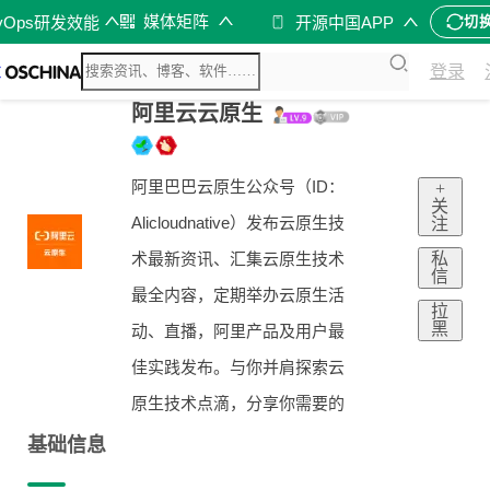
媒体矩阵
vOps研发效能
开源中国APP
切
登录
阿里云云原生
阿里巴巴云原生公众号（ID：
+
关
Alicloudnative）发布云原生技
注
私
术最新资讯、汇集云原生技术
信
最全内容，定期举办云原生活
拉
黑
动、直播，阿里产品及用户最
佳实践发布。与你并肩探索云
原生技术点滴，分享你需要的
基础信息