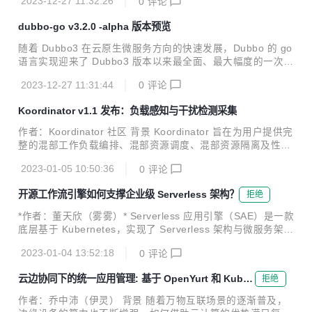
2023-12-27 11:32:26
0
评论
dubbo-go v3.2.0 -alpha 版本预览
随着 Dubbo3 在云原生微服务方向的快速发展，Dubbo 的 go
语言实现迎来了 Dubbo3 版本以来最全面、最大幅度的一次升
级，这次升级是全方位的，涉及 API、协议、流量管控、可观
2023-12-27 11:31:44
0
评论
测能力等。
Koordinator v1.1 发布：负载感知与干扰检测采集
作者：Koordinator 社区 背景 Koordinator 旨在为用户提供完
整的混部工作负载编排、混部资源调度、混部资源隔离及性能
调优解决方案，帮助用户提高延迟敏感服务的运行性能，挖掘
2023-01-05 10:50:36
0
评论
空闲节点资源并分配给真正有需要的计算任务，从而提高全局
的资源利用效率。 从 2022 年 4 月发布以来，Koordinator 迄
开源工作流引擎如何支撑企业级 Serverless 架构？
拒绝
今一共迭代发布了 9 个版本。项目经历的大半年发展过程中，
社区吸纳了包括阿里巴巴、小米、小红书、爱奇艺、360、有
*作者：董天欣（雾雾）* Serverless 应用引擎（SAE）是一款
赞等在内的大量优秀工程师，贡献了众多的想法、代码和场
底层基于 Kubernetes，实现了 Serverless 架构与微服务架构
景，一起推动 Koordinator 项目的成熟。 今天，很高兴地宣
结合的云产品。作为一款不断迭代的云产品，在快速发展的过
布 Koordinator v1.1 正式发...
2023-01-04 13:52:18
0
评论
程中也遇到了许多挑战。如何在蓬勃发展的云原生时代中解决
这些挑战，并进行可靠快速的云架构升级？SAE 团队和 Kube
云边协同下的统一应用管理: 基于 OpenYurt 和 KubeV
拒绝
Vela 社区针对这些挑战开展了紧密合作，并给出了云原生下的
ela 的解决方案
开源可复制解决方案——KubeVela Workflow。 本文将详细介
作者：乔中沛（伊灵） 背景 随着万物互联场景的逐渐普及，
绍 SAE 使用 KubeVela Workflow 进行架构升级的解决方案，