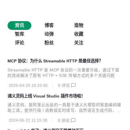
资讯
博客
造物
智库
动弹
收藏
评论
粉丝
关注
MCP 协议：为什么 Streamable HTTP 是最佳选择？
Streamable HTTP 是 MCP 协议的一次重要升级，通过下面
的改进解决了原有 HTTP + SSE 传输方式的多个关键问题
2025-04-28 16:33:40
0
评论
通义灵码上线 Visual Studio 插件市场啦！
通义灵码，是阿里云出品的一款基于通义大模型的智能编码辅
助工具，提供行级 / 函数级实时续写、自然语言生成代码、单
元测试生成、代码优化、注释生成、代码解释、研发智能问
2024-06-22 11:15:38
0
评论
答、异常报错排查等能力，提供代码智能生成、研发智能问答
能力。