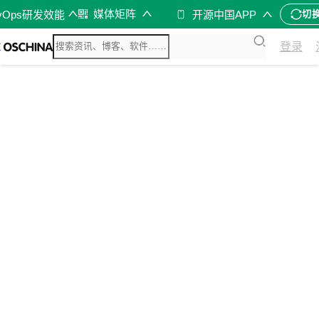
媒体矩阵
vOps研发效能
开源中国APP
切
登录