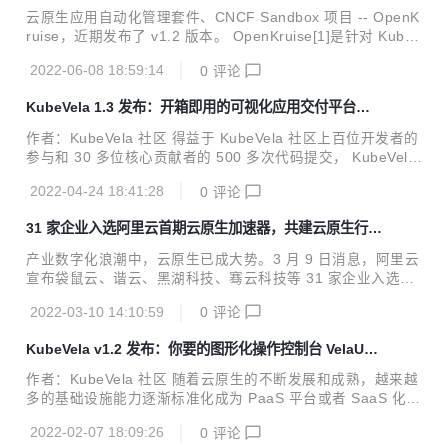
态 Pod 拓扑固定与 IP 复用
商的采纳和支持。以 Terrafrom 模型为核心的云服务 IaC 生
云原生应用自动化管理套件、CNCF Sandbox 项目 -- OpenK
态已经形成。然而在 Kubernetes 大行其道的今天，IaC 被冠
ruise，近期发布了 v1.2 版本。 OpenKruise[1]是针对 Kuber
以更广大的想象空间，Terraform IaC 能力和生态成果如果融
netes 的增强能力套件，聚焦于云原生应用的部署、升级、运
入 Kubernetes 世界，我们认为这...
2022-06-08 18:59:14
0
评论
维、稳定性防护等领域。所有的功能都通过 CRD 等标准方式
扩展，可以适用于 1.16 以上版本的任意 Kubernetes 集群。
KubeVela 1.3 发布：开箱即用的可视化应用交付平台引
单条 helm 命令即可完成 Kruise 的一键部署，无需更多配
入插件生态、权限认证、版本化等企业级新特性
置。 版本解析 在 v1.2 版本中，OpenKruise 提供了一个名为
作者：KubeVela 社区 得益于 KubeVela 社区上百位开发者的
PersistentPodState 的新 CRD 和控制器，在 CloneSet statu
参与和 30 多位核心贡献者的 500 多次代码提交， KubeVela
s 和 lif...
1.3 版本正式发布。相较于三个月前发布的 v1.2 版本 [1] ，新
2022-04-24 18:41:28
0
评论
版本在 OAM 核心引擎（Vela Core），可视化应用交付平台
(VelaUX) 和社区插件生态这三方面都给出了大量新特性。这
31 家企业入选阿里云首期云原生加速器，共建云原生行业
些特性的诞生均源自于阿里巴巴、LINE、招商银行、爱奇艺等
新生态
社区用户大量的深度实践，最终贡献到 KubeVela 项目中，形
产业数字化浪潮中，云原生已成大势。3 月 9 日消息，阿里云
成大家可以开箱即用的功能。 现代化应用交付的痛点和挑战
宣布袋鼠云、谐云、黑湖科技、骞云科技等 31 家企业入选阿
那么，现代化的云原生应用交付和管理，我们到底遇到了什么
里云首期云原生加速器，其中超半数企业为 B 轮及以上融资，
痛点和挑战呢？ 1...
2022-03-10 14:10:59
0
评论
1/5 企业为 C 轮及以上。入选企业总估值超过 338 亿，覆盖
制造业、新零售、互联网、医疗等多个领域。多方合作加速行
KubeVela v1.2 发布：你要的图形化操作控制台 VelaUX
业新生态，共同实现云原生技术升级。 据悉，阿里云在 2021
终于来了！
年启动了云原生加速器计划，致力于发掘和寻找云原生领域优
作者：KubeVela 社区 随着云原生的不断发展和成熟，越来越
秀的创新企业，帮助企业破解成长密码。在为期一年的加速成
多的基础设施能力逐渐标准化成为 PaaS 平台或者 SaaS 化产
长计划中，阿里云云原生加速器将通过 2 次集结+ N 次业务对
品。一个产品的诞生不再像过去那样需要建立一个团队，从开
接，开放阿里云生态和业务资源，提供技术和产品支持，链接
2022-02-07 18:09:26
0
评论
发、测试一直到运维、基础设施全部分多种角色系统完成。如