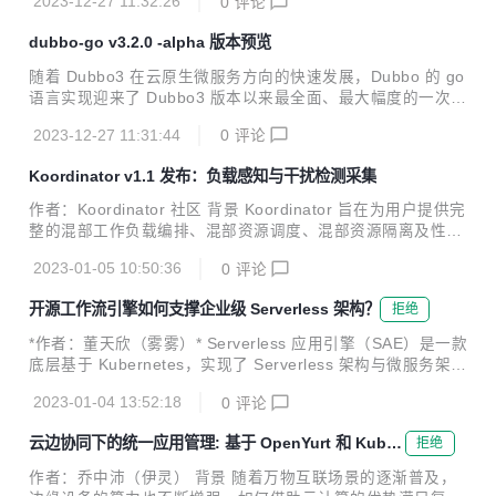
2023-12-27 11:32:26
0
评论
dubbo-go v3.2.0 -alpha 版本预览
随着 Dubbo3 在云原生微服务方向的快速发展，Dubbo 的 go
语言实现迎来了 Dubbo3 版本以来最全面、最大幅度的一次升
级，这次升级是全方位的，涉及 API、协议、流量管控、可观
2023-12-27 11:31:44
0
评论
测能力等。
Koordinator v1.1 发布：负载感知与干扰检测采集
作者：Koordinator 社区 背景 Koordinator 旨在为用户提供完
整的混部工作负载编排、混部资源调度、混部资源隔离及性能
调优解决方案，帮助用户提高延迟敏感服务的运行性能，挖掘
2023-01-05 10:50:36
0
评论
空闲节点资源并分配给真正有需要的计算任务，从而提高全局
的资源利用效率。 从 2022 年 4 月发布以来，Koordinator 迄
开源工作流引擎如何支撑企业级 Serverless 架构？
拒绝
今一共迭代发布了 9 个版本。项目经历的大半年发展过程中，
社区吸纳了包括阿里巴巴、小米、小红书、爱奇艺、360、有
*作者：董天欣（雾雾）* Serverless 应用引擎（SAE）是一款
赞等在内的大量优秀工程师，贡献了众多的想法、代码和场
底层基于 Kubernetes，实现了 Serverless 架构与微服务架构
景，一起推动 Koordinator 项目的成熟。 今天，很高兴地宣
结合的云产品。作为一款不断迭代的云产品，在快速发展的过
布 Koordinator v1.1 正式发...
2023-01-04 13:52:18
0
评论
程中也遇到了许多挑战。如何在蓬勃发展的云原生时代中解决
这些挑战，并进行可靠快速的云架构升级？SAE 团队和 Kube
云边协同下的统一应用管理: 基于 OpenYurt 和 KubeV
拒绝
Vela 社区针对这些挑战开展了紧密合作，并给出了云原生下的
ela 的解决方案
开源可复制解决方案——KubeVela Workflow。 本文将详细介
作者：乔中沛（伊灵） 背景 随着万物互联场景的逐渐普及，
绍 SAE 使用 KubeVela Workflow 进行架构升级的解决方案，