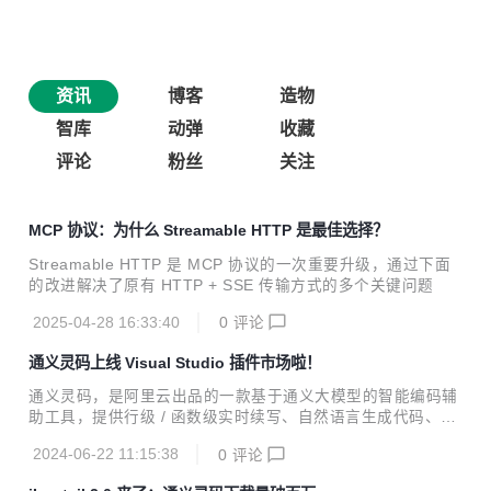
资讯
博客
造物
智库
动弹
收藏
评论
粉丝
关注
MCP 协议：为什么 Streamable HTTP 是最佳选择？
Streamable HTTP 是 MCP 协议的一次重要升级，通过下面
的改进解决了原有 HTTP + SSE 传输方式的多个关键问题
2025-04-28 16:33:40
0
评论
通义灵码上线 Visual Studio 插件市场啦！
通义灵码，是阿里云出品的一款基于通义大模型的智能编码辅
助工具，提供行级 / 函数级实时续写、自然语言生成代码、单
元测试生成、代码优化、注释生成、代码解释、研发智能问
2024-06-22 11:15:38
0
评论
答、异常报错排查等能力，提供代码智能生成、研发智能问答
能力。