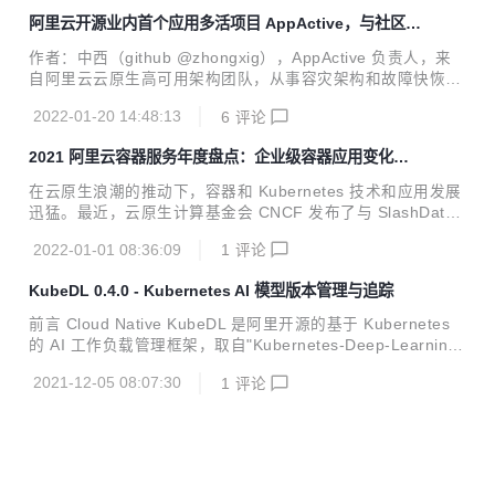
更多资本与创投资源...
今，敏捷组织文化和云原生技术驱动，使得这些职责更多的是
阿里云开源业内首个应用多活项目 AppActive，与社区共
“左移”到了开发者身上，测试左移、监控左移、安全左移，以
建云原生容灾标准
及 DevOps 等一系列理念都是在强调，通过开源项目或者云
作者：中西（github @zhongxig），AppActive 负责人，来
的产品和服务将测试、监控、安全、运维等一系列事务提前到
自阿里云云原生高可用架构团队，从事容灾架构和故障快恢的
开发阶段完成。这看似美好的愿景却给开发者带来了巨大的挑
研发和开源工作。 摘要： 继高可用架构团队的 Sentinel、Ch
战，开发者对底层五花八门的产品和复杂 API 缺乏掌控力，他
2022-01-20 14:48:13
6
评论
aosblade 开源后，第三个重磅高可用产品：应用多活 AppAct
们不仅仅是在做选择，更多...
ive 正式开源，形成高可用的三架马车，帮助企业构建稳定可
2021 阿里云容器服务年度盘点：企业级容器应用变化和
靠的企业级生产系统，提高企业面对容灾、容错、容量等问题
技术趋势观察
的稳态系统建设能力。 1 月 11 日，在上海的云原生实战峰会
在云原生浪潮的推动下，容器和 Kubernetes 技术和应用发展
上，阿里云智能研究员丁宇发布了“应用多活技术白皮书”，同
迅猛。最近，云原生计算基金会 CNCF 发布了与 SlashData
时为了推动业界容灾的发展，建立云原生业务容灾标准，阿里
联手撰写的 最新版《云原生开发现状报告》，该报告显示，
云对外开源“应用多活”中间件：AppActiv...
2022-01-01 08:36:09
1
评论
“Kubernetes 在过去的 12 个月取得了令人瞩目的增长——今
天，全球共有 560 万开发人员在使用 Kubernetes。对于那些
KubeDL 0.4.0 - Kubernetes AI 模型版本管理与追踪
拥有 500 多名员工的大型组织而言，Kubernetes 和容器的采
用率猛增，这意味着 Kubernetes 已经完全满足企业的需求。
前言 Cloud Native KubeDL 是阿里开源的基于 Kubernetes
很多时候，开发人员甚至在没有意识到 Kubernetes 的情况下
的 AI 工作负载管理框架，取自"Kubernetes-Deep-Learnin
就在使用它。” 云原生已经成为数字经济技术的创新基石，与
g"的缩写，希望能够依托阿里巴巴的场景，将大规模机器学习
此同时，容器...
2021-12-05 08:07:30
1
评论
作业调度与管理的经验反哺社区。目前 KubeDL 已经进入 CN
CF Sandbox 项目孵化，我们会不断探索云原生 AI 场景中的
最佳实践，助力算法科学家们简单高效地实现创新落地。 在最
新的 KubeDL Release 0.4.0 版本中，我们带来了模型版本管
理（ModelVersion）的能力，AI 科学家们可以像管理镜像一
样轻松地对模型版本进行追踪，打标及存储。更重要...