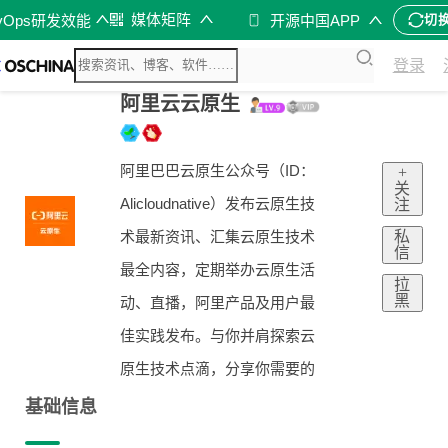
媒体矩阵
vOps研发效能
开源中国APP
切
登录
阿里云云原生
阿里巴巴云原生公众号（ID：
+
关
Alicloudnative）发布云原生技
注
私
术最新资讯、汇集云原生技术
信
最全内容，定期举办云原生活
拉
黑
动、直播，阿里产品及用户最
佳实践发布。与你并肩探索云
原生技术点滴，分享你需要的
基础信息