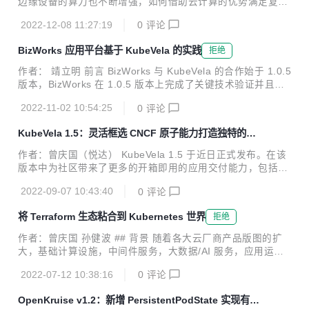
边缘设备的算力也不断增强，如何借助云计算的优势满足复杂
并对多个实践场景进行一一解读。 ## Serverless 时代下的
多样化的边缘应用场景，让云原生技术延伸到端和边缘成为了
挑...
2022-12-08 11:27:19
0
评论
新的技术挑战，“云边协同”正在逐渐成为新的技术焦点。本文
将围绕 CNCF 的两大开源项目 KubeVela 和 OpenYurt，以一
BizWorks 应用平台基于 KubeVela 的实践
拒绝
个实际的 Helm 应用交付的场景，为大家介绍云边协同的解决
方案。 OpenYurt 专注于以无侵入的方式将 Kubernetes 扩展
作者： 靖立明 前言 BizWorks 与 KubeVela 的合作始于 1.0.5
到边缘计算领域。OpenYurt 依托原生 Kubernetes 的容器编
版本，BizWorks 在 1.0.5 版本上完成了关键技术验证并且在
排、调度能力，将边缘算力纳入到 Kubernetes 基础设施中统
1.2.5 版本上基础上扩展了 BizWorks 的应用部署和运维能
一管理，提供了诸如边缘自治...
2022-11-02 10:54:25
0
评论
力。通过近一年多的深度合作，BizWorks 通过 KubeVela 解
决了一些痛点和诉求，同时基于 KubeVela 功能和特性也沉淀
KubeVela 1.5：灵活框选 CNCF 原子能力打造独特的企
了一些实践，本文将分别通过介绍 BizWorks 在 KubeVela 使
业应用发布平台
用场景来讲述如何探索和实践云原生时代新一代 PaaS 平台持
作者：曾庆国（悦达） KubeVela 1.5 于近日正式发布。在该
续交付能力的落地。 BizWorks 介绍 BizWorks(https://bizwor
版本中为社区带来了更多的开箱即用的应用交付能力，包括新
ks.aliy...
增系统可观测；新增 Cloud Shell 终端，将 Vela CLI 搬到了
2022-09-07 10:43:40
0
评论
浏览器；增强的金丝雀发布；优化多环境应用交付工作流等。
进一步提升和打磨了 KubeVela 作为应用交付平台的高扩展性
将 Terraform 生态粘合到 Kubernetes 世界
拒绝
体验。另外，社区也正式开始推动项目提级到 CNCF Incubati
on 阶段，同时在多次社区会议中听取了多个社区标杆用户的
作者：曾庆国 孙健波 ## 背景 随着各大云厂商产品版图的扩
实践分享，这也证明了社区的良性发展。项目的成熟度，采纳
大，基础计算设施，中间件服务，大数据/AI 服务，应用运维
度皆取得了阶段性成绩。这非常感谢社区 200 多位开发者的
管理服务等都可以直接被企业和开发者拿来即用。我们注意到
贡献。 KubeVela 近一年来发布了五个大...
2022-07-12 10:38:16
0
评论
也有不少企业基于不同云厂商的服务作为基础来建设自己的企
业基础设施中台。为了更高效，统一的管理云服务，IaC 思想
OpenKruise v1.2：新增 PersistentPodState 实现有状
近年来盛行，其中 Terrafrom 更是成功得到了几乎所有的云厂