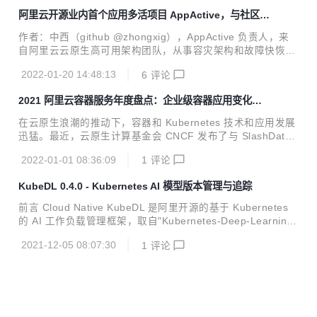
更多资本与创投资源...
今，敏捷组织文化和云原生技术驱动，使得这些职责更多的是
阿里云开源业内首个应用多活项目 AppActive，与社区共
“左移”到了开发者身上，测试左移、监控左移、安全左移，以
建云原生容灾标准
及 DevOps 等一系列理念都是在强调，通过开源项目或者云
作者：中西（github @zhongxig），AppActive 负责人，来
的产品和服务将测试、监控、安全、运维等一系列事务提前到
自阿里云云原生高可用架构团队，从事容灾架构和故障快恢的
开发阶段完成。这看似美好的愿景却给开发者带来了巨大的挑
研发和开源工作。 摘要： 继高可用架构团队的 Sentinel、Ch
战，开发者对底层五花八门的产品和复杂 API 缺乏掌控力，他
2022-01-20 14:48:13
6
评论
aosblade 开源后，第三个重磅高可用产品：应用多活 AppAct
们不仅仅是在做选择，更多...
ive 正式开源，形成高可用的三架马车，帮助企业构建稳定可
2021 阿里云容器服务年度盘点：企业级容器应用变化和
靠的企业级生产系统，提高企业面对容灾、容错、容量等问题
技术趋势观察
的稳态系统建设能力。 1 月 11 日，在上海的云原生实战峰会
在云原生浪潮的推动下，容器和 Kubernetes 技术和应用发展
上，阿里云智能研究员丁宇发布了“应用多活技术白皮书”，同
迅猛。最近，云原生计算基金会 CNCF 发布了与 SlashData
时为了推动业界容灾的发展，建立云原生业务容灾标准，阿里
联手撰写的 最新版《云原生开发现状报告》，该报告显示，
云对外开源“应用多活”中间件：AppActiv...
2022-01-01 08:36:09
1
评论
“Kubernetes 在过去的 12 个月取得了令人瞩目的增长——今
天，全球共有 560 万开发人员在使用 Kubernetes。对于那些
KubeDL 0.4.0 - Kubernetes AI 模型版本管理与追踪
拥有 500 多名员工的大型组织而言，Kubernetes 和容器的采
用率猛增，这意味着 Kubernetes 已经完全满足企业的需求。
前言 Cloud Native KubeDL 是阿里开源的基于 Kubernetes
很多时候，开发人员甚至在没有意识到 Kubernetes 的情况下
的 AI 工作负载管理框架，取自"Kubernetes-Deep-Learnin
就在使用它。” 云原生已经成为数字经济技术的创新基石，与
g"的缩写，希望能够依托阿里巴巴的场景，将大规模机器学习
此同时，容器...
2021-12-05 08:07:30
1
评论
作业调度与管理的经验反哺社区。目前 KubeDL 已经进入 CN
CF Sandbox 项目孵化，我们会不断探索云原生 AI 场景中的
最佳实践，助力算法科学家们简单高效地实现创新落地。 在最
新的 KubeDL Release 0.4.0 版本中，我们带来了模型版本管
理（ModelVersion）的能力，AI 科学家们可以像管理镜像一
样轻松地对模型版本进行追踪，打标及存储。更重要...