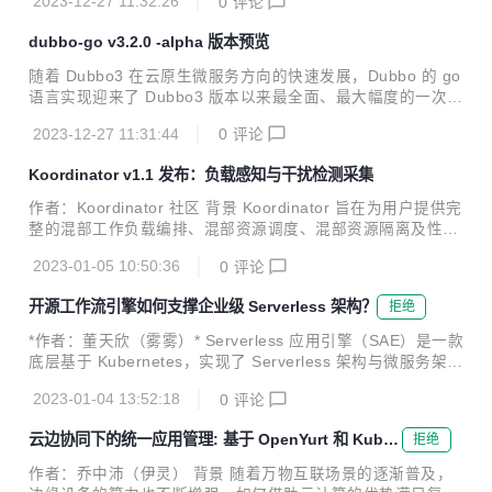
2023-12-27 11:32:26
0
评论
dubbo-go v3.2.0 -alpha 版本预览
随着 Dubbo3 在云原生微服务方向的快速发展，Dubbo 的 go
语言实现迎来了 Dubbo3 版本以来最全面、最大幅度的一次升
级，这次升级是全方位的，涉及 API、协议、流量管控、可观
2023-12-27 11:31:44
0
评论
测能力等。
Koordinator v1.1 发布：负载感知与干扰检测采集
作者：Koordinator 社区 背景 Koordinator 旨在为用户提供完
整的混部工作负载编排、混部资源调度、混部资源隔离及性能
调优解决方案，帮助用户提高延迟敏感服务的运行性能，挖掘
2023-01-05 10:50:36
0
评论
空闲节点资源并分配给真正有需要的计算任务，从而提高全局
的资源利用效率。 从 2022 年 4 月发布以来，Koordinator 迄
开源工作流引擎如何支撑企业级 Serverless 架构？
拒绝
今一共迭代发布了 9 个版本。项目经历的大半年发展过程中，
社区吸纳了包括阿里巴巴、小米、小红书、爱奇艺、360、有
*作者：董天欣（雾雾）* Serverless 应用引擎（SAE）是一款
赞等在内的大量优秀工程师，贡献了众多的想法、代码和场
底层基于 Kubernetes，实现了 Serverless 架构与微服务架构
景，一起推动 Koordinator 项目的成熟。 今天，很高兴地宣
结合的云产品。作为一款不断迭代的云产品，在快速发展的过
布 Koordinator v1.1 正式发...
2023-01-04 13:52:18
0
评论
程中也遇到了许多挑战。如何在蓬勃发展的云原生时代中解决
这些挑战，并进行可靠快速的云架构升级？SAE 团队和 Kube
云边协同下的统一应用管理: 基于 OpenYurt 和 KubeV
拒绝
Vela 社区针对这些挑战开展了紧密合作，并给出了云原生下的
ela 的解决方案
开源可复制解决方案——KubeVela Workflow。 本文将详细介
作者：乔中沛（伊灵） 背景 随着万物互联场景的逐渐普及，
绍 SAE 使用 KubeVela Workflow 进行架构升级的解决方案，