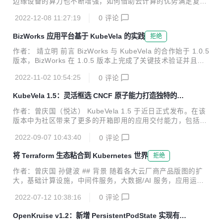
边缘设备的算力也不断增强，如何借助云计算的优势满足复杂
并对多个实践场景进行一一解读。 ## Serverless 时代下的
多样化的边缘应用场景，让云原生技术延伸到端和边缘成为了
挑...
2022-12-08 11:27:19
0
评论
新的技术挑战，“云边协同”正在逐渐成为新的技术焦点。本文
将围绕 CNCF 的两大开源项目 KubeVela 和 OpenYurt，以一
BizWorks 应用平台基于 KubeVela 的实践
拒绝
个实际的 Helm 应用交付的场景，为大家介绍云边协同的解决
方案。 OpenYurt 专注于以无侵入的方式将 Kubernetes 扩展
作者： 靖立明 前言 BizWorks 与 KubeVela 的合作始于 1.0.5
到边缘计算领域。OpenYurt 依托原生 Kubernetes 的容器编
版本，BizWorks 在 1.0.5 版本上完成了关键技术验证并且在
排、调度能力，将边缘算力纳入到 Kubernetes 基础设施中统
1.2.5 版本上基础上扩展了 BizWorks 的应用部署和运维能
一管理，提供了诸如边缘自治...
2022-11-02 10:54:25
0
评论
力。通过近一年多的深度合作，BizWorks 通过 KubeVela 解
决了一些痛点和诉求，同时基于 KubeVela 功能和特性也沉淀
KubeVela 1.5：灵活框选 CNCF 原子能力打造独特的企
了一些实践，本文将分别通过介绍 BizWorks 在 KubeVela 使
业应用发布平台
用场景来讲述如何探索和实践云原生时代新一代 PaaS 平台持
作者：曾庆国（悦达） KubeVela 1.5 于近日正式发布。在该
续交付能力的落地。 BizWorks 介绍 BizWorks(https://bizwor
版本中为社区带来了更多的开箱即用的应用交付能力，包括新
ks.aliy...
增系统可观测；新增 Cloud Shell 终端，将 Vela CLI 搬到了
2022-09-07 10:43:40
0
评论
浏览器；增强的金丝雀发布；优化多环境应用交付工作流等。
进一步提升和打磨了 KubeVela 作为应用交付平台的高扩展性
将 Terraform 生态粘合到 Kubernetes 世界
拒绝
体验。另外，社区也正式开始推动项目提级到 CNCF Incubati
on 阶段，同时在多次社区会议中听取了多个社区标杆用户的
作者：曾庆国 孙健波 ## 背景 随着各大云厂商产品版图的扩
实践分享，这也证明了社区的良性发展。项目的成熟度，采纳
大，基础计算设施，中间件服务，大数据/AI 服务，应用运维
度皆取得了阶段性成绩。这非常感谢社区 200 多位开发者的
管理服务等都可以直接被企业和开发者拿来即用。我们注意到
贡献。 KubeVela 近一年来发布了五个大...
2022-07-12 10:38:16
0
评论
也有不少企业基于不同云厂商的服务作为基础来建设自己的企
业基础设施中台。为了更高效，统一的管理云服务，IaC 思想
OpenKruise v1.2：新增 PersistentPodState 实现有状
近年来盛行，其中 Terrafrom 更是成功得到了几乎所有的云厂