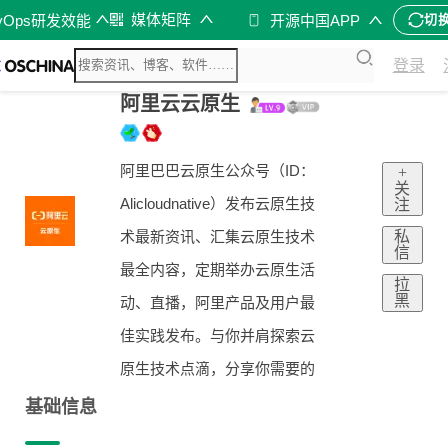
媒体矩阵
vOps研发效能
开源中国APP
切
登录
阿里云云原生
阿里巴巴云原生公众号（ID：
+
关
Alicloudnative）发布云原生技
注
私
术最新资讯、汇集云原生技术
信
最全内容，定期举办云原生活
拉
黑
动、直播，阿里产品及用户最
佳实践发布。与你并肩探索云
原生技术点滴，分享你需要的
基础信息