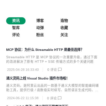
资讯
博客
造物
智库
动弹
收藏
评论
粉丝
关注
MCP 协议：为什么 Streamable HTTP 是最佳选择？
Streamable HTTP 是 MCP 协议的一次重要升级，通过下面
的改进解决了原有 HTTP + SSE 传输方式的多个关键问题
2025-04-28 16:33:40
0
评论
通义灵码上线 Visual Studio 插件市场啦！
通义灵码，是阿里云出品的一款基于通义大模型的智能编码辅
助工具，提供行级 / 函数级实时续写、自然语言生成代码、单
元测试生成、代码优化、注释生成、代码解释、研发智能问
2024-06-22 11:15:38
0
评论
答、异常报错排查等能力，提供代码智能生成、研发智能问答
能力。