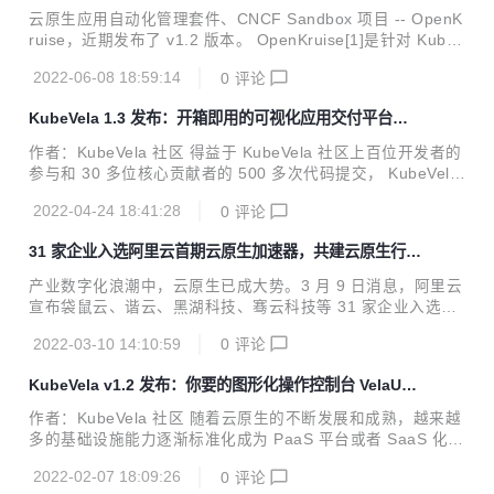
态 Pod 拓扑固定与 IP 复用
商的采纳和支持。以 Terrafrom 模型为核心的云服务 IaC 生
云原生应用自动化管理套件、CNCF Sandbox 项目 -- OpenK
态已经形成。然而在 Kubernetes 大行其道的今天，IaC 被冠
ruise，近期发布了 v1.2 版本。 OpenKruise[1]是针对 Kuber
以更广大的想象空间，Terraform IaC 能力和生态成果如果融
netes 的增强能力套件，聚焦于云原生应用的部署、升级、运
入 Kubernetes 世界，我们认为这...
2022-06-08 18:59:14
0
评论
维、稳定性防护等领域。所有的功能都通过 CRD 等标准方式
扩展，可以适用于 1.16 以上版本的任意 Kubernetes 集群。
KubeVela 1.3 发布：开箱即用的可视化应用交付平台引
单条 helm 命令即可完成 Kruise 的一键部署，无需更多配
入插件生态、权限认证、版本化等企业级新特性
置。 版本解析 在 v1.2 版本中，OpenKruise 提供了一个名为
作者：KubeVela 社区 得益于 KubeVela 社区上百位开发者的
PersistentPodState 的新 CRD 和控制器，在 CloneSet statu
参与和 30 多位核心贡献者的 500 多次代码提交， KubeVela
s 和 lif...
1.3 版本正式发布。相较于三个月前发布的 v1.2 版本 [1] ，新
2022-04-24 18:41:28
0
评论
版本在 OAM 核心引擎（Vela Core），可视化应用交付平台
(VelaUX) 和社区插件生态这三方面都给出了大量新特性。这
31 家企业入选阿里云首期云原生加速器，共建云原生行业
些特性的诞生均源自于阿里巴巴、LINE、招商银行、爱奇艺等
新生态
社区用户大量的深度实践，最终贡献到 KubeVela 项目中，形
产业数字化浪潮中，云原生已成大势。3 月 9 日消息，阿里云
成大家可以开箱即用的功能。 现代化应用交付的痛点和挑战
宣布袋鼠云、谐云、黑湖科技、骞云科技等 31 家企业入选阿
那么，现代化的云原生应用交付和管理，我们到底遇到了什么
里云首期云原生加速器，其中超半数企业为 B 轮及以上融资，
痛点和挑战呢？ 1...
2022-03-10 14:10:59
0
评论
1/5 企业为 C 轮及以上。入选企业总估值超过 338 亿，覆盖
制造业、新零售、互联网、医疗等多个领域。多方合作加速行
KubeVela v1.2 发布：你要的图形化操作控制台 VelaUX
业新生态，共同实现云原生技术升级。 据悉，阿里云在 2021
终于来了！
年启动了云原生加速器计划，致力于发掘和寻找云原生领域优
作者：KubeVela 社区 随着云原生的不断发展和成熟，越来越
秀的创新企业，帮助企业破解成长密码。在为期一年的加速成
多的基础设施能力逐渐标准化成为 PaaS 平台或者 SaaS 化产
长计划中，阿里云云原生加速器将通过 2 次集结+ N 次业务对
品。一个产品的诞生不再像过去那样需要建立一个团队，从开
接，开放阿里云生态和业务资源，提供技术和产品支持，链接
2022-02-07 18:09:26
0
评论
发、测试一直到运维、基础设施全部分多种角色系统完成。如