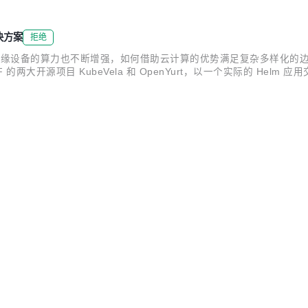
ubeVela Workflow 进行架构升级的解决方案，并对多个实践场景进行一一解读。
解决方案
拒绝
边缘设备的算力也不断增强，如何借助云计算的优势满足复杂多样化的
大开源项目 KubeVela 和 OpenYurt，以一个实际的 Helm 
Yurt 依托原生 Kubernetes 的容器编排、调度能力，将边缘算力纳入到