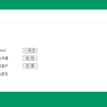
ive）
+ 关注
私 信
技术最
拉 黑
阿里产
云原生