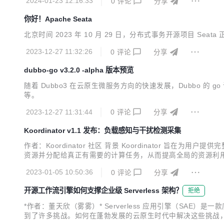
2024-01-23 12:16:33
0
评论
分享
你好！Apache Seata
北京时间 2023 年 10 月 29 日，分布式事务开源项目 Sea
2023-12-27 11:32:26
0
评论
分享
dubbo-go v3.2.0 -alpha 版本预览
随着 Dubbo3 在云原生微服务方向的快速发展，Dubbo 的
等。
2023-12-27 11:31:44
0
评论
分享
Koordinator v1.1 发布：负载感知与干扰检测采集
作者：Koordinator 社区 背景 Koordinator
资源并分配给真正有需要的计算任务，从而提高全局的资源利用效率。
里巴巴、小米、小红书、爱奇艺、360、有赞等在内的大量优秀工程师，贡
2023-01-05 10:50:36
0
评论
分享
开源工作流引擎如何支撑企业级 Serverless 架构？
拒绝
*作者：董天欣（雾雾）* Serverless 应用引擎（SAE）是
到了许多挑战。如何在蓬勃发展的云原生时代中解决这些挑战，并