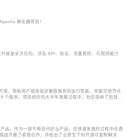
Apache 孵化器项目！
，这次升级是全方位的，涉及 API、协议、流量管控、可观测能力
能调优解决方案，帮助用户提高延迟敏感服务的运行性能，挖掘空闲节点
发布了 9 个版本。项目经历的大半年发展过程中，社区吸纳了包括阿
今天，很高兴地宣布 Koordinator v1.1 正式发...
务架构结合的云产品。作为一款不断迭代的云产品，在快速发展的过程中也遇
这些挑战开展了紧密合作，并给出了云原生下的开源可复制解决方