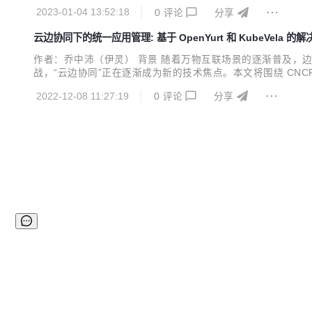
案——KubeVela Workflow。 本文将详细介绍 SAE 使用 K
2023-01-04 13:52:18
0
评论
分享
云边协同下的统一应用管理: 基于 OpenYurt 和 KubeVela 的
作者：乔中沛（伊灵） 背景 随着万物互联场景的逐渐普及，
战，“云边协同”正在逐渐成为新的技术焦点。本文将围绕 CNCF 的两
于以无侵入的方式将 Kubernetes 扩展到边缘计算领域。Open
2022-12-08 11:27:19
0
评论
分享