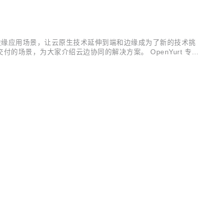
 ## Serverless 时代下的挑...
边缘应用场景，让云原生技术延伸到端和边缘成为了新的技术挑
应用交付的场景，为大家介绍云边协同的解决方案。 OpenYurt 专注
 Kubernetes 基础设施中统一管理，提供了诸如边缘自治...